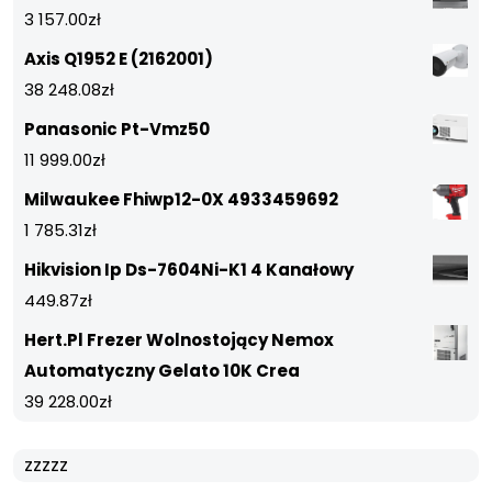
3 157.00
zł
Axis Q1952 E (2162001)
38 248.08
zł
Panasonic Pt-Vmz50
11 999.00
zł
Milwaukee Fhiwp12-0X 4933459692
1 785.31
zł
Hikvision Ip Ds-7604Ni-K1 4 Kanałowy
449.87
zł
Hert.Pl Frezer Wolnostojący Nemox
Automatyczny Gelato 10K Crea
39 228.00
zł
zzzzz