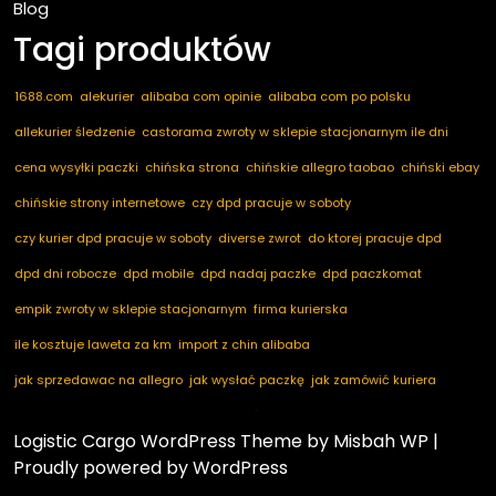
Blog
Tagi produktów
1688.com
alekurier
alibaba com opinie
alibaba com po polsku
allekurier śledzenie
castorama zwroty w sklepie stacjonarnym ile dni
cena wysyłki paczki
chińska strona
chińskie allegro taobao
chiński ebay
chińskie strony internetowe
czy dpd pracuje w soboty
czy kurier dpd pracuje w soboty
diverse zwrot
do ktorej pracuje dpd
dpd dni robocze
dpd mobile
dpd nadaj paczke
dpd paczkomat
empik zwroty w sklepie stacjonarnym
firma kurierska
ile kosztuje laweta za km
import z chin alibaba
jak sprzedawac na allegro
jak wysłać paczkę
jak zamówić kuriera
kod pocztowy niemcy
marketplace ogłoszenia
nadaj dpd
nadaj paczkę
Logistic Cargo WordPress Theme
by Misbah WP
|
nadaj paczkę dpd
notino zwroty
paczkomaty dpd
pakuten zwrot
Proudly powered by WordPress
przesyłka za pobraniem
przyczyna zwrotu towaru
taobao com po polsku