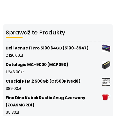
Sprawdź te Produkty
Dell Venue 11 Pro 5130 64GB (5130-3547)
2 120.00
zł
Datalogic MC-9000 (MCP090)
1 246.00
zł
Crucial P1 M.2 500Gb (Ct500P1Ssd8)
389.00
zł
Fine Dine Kubek Rustic Snug Czerwony
(ZCASMGRD1)
35.30
zł