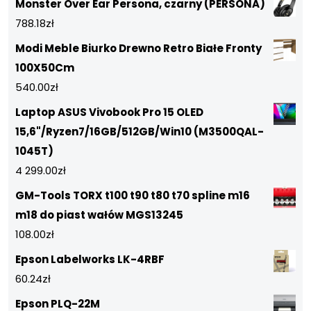
Monster Over Ear Persona, czarny (PERSONA)
788.18
zł
Modi Meble Biurko Drewno Retro Białe Fronty
100X50Cm
540.00
zł
Laptop ASUS Vivobook Pro 15 OLED
15,6"/Ryzen7/16GB/512GB/Win10 (M3500QAL-
1045T)
4 299.00
zł
GM-Tools TORX t100 t90 t80 t70 spline m16
m18 do piast wałów MGS13245
108.00
zł
Epson Labelworks LK-4RBF
60.24
zł
Epson PLQ-22M