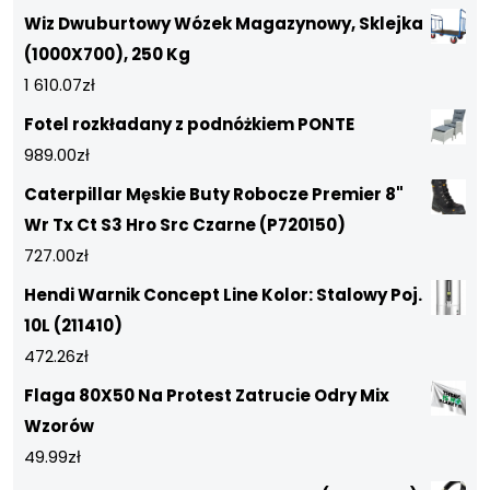
Wiz Dwuburtowy Wózek Magazynowy, Sklejka
(1000X700), 250 Kg
1 610.07
zł
Fotel rozkładany z podnóżkiem PONTE
989.00
zł
Caterpillar Męskie Buty Robocze Premier 8"
Wr Tx Ct S3 Hro Src Czarne (P720150)
727.00
zł
Hendi Warnik Concept Line Kolor: Stalowy Poj.
10L (211410)
472.26
zł
Flaga 80X50 Na Protest Zatrucie Odry Mix
Wzorów
49.99
zł