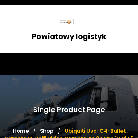
Skip
to
content
Powiatowy logistyk
Single Product Page
Home
Shop
Ubiquiti Uvc-G4-Bullet ,
/
/