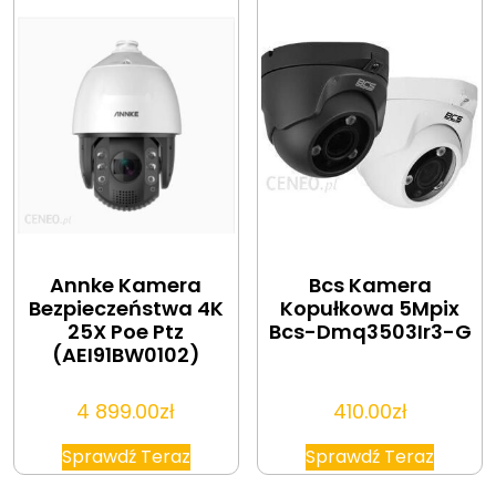
Annke Kamera
Bcs Kamera
Bezpieczeństwa 4K
Kopułkowa 5Mpix
25X Poe Ptz
Bcs-Dmq3503Ir3-G
(AEI91BW0102)
4 899.00
zł
410.00
zł
Sprawdź Teraz
Sprawdź Teraz