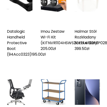
Datalogic
Imou Zestaw
Halmar Stół
Handheld
Wi-Fi Kit
Rozkładany
Protective
(KITNVR1104HSWS2CE1T4F22FEP02
Sorbus Biały
1
Boot
205.00
zł
399.50
zł
(94Acc0323)
195.00
zł