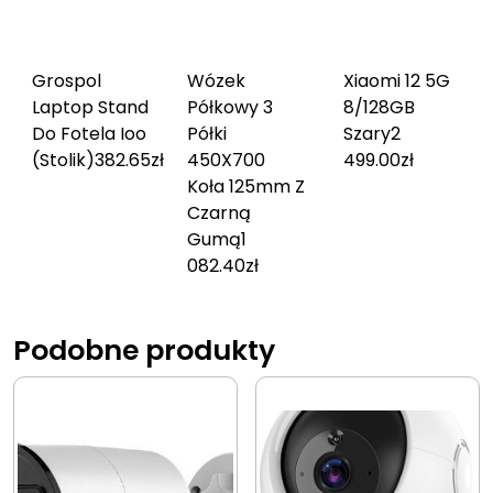
Grospol
Wózek
Xiaomi 12 5G
Laptop Stand
Półkowy 3
8/128GB
Do Fotela Ioo
Półki
Szary
2
(Stolik)
382.65
zł
450X700
499.00
zł
Koła 125mm Z
Czarną
Gumą
1
082.40
zł
Podobne produkty