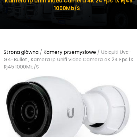
Kamera Ip Unifi Video Camera 4K 24 Fps 1X Rj45
1000Mb/S
Strona główna
/
Kamery przemysłowe
/ Ubiquiti Uvc-
G4-Bullet , Kamera Ip Unifi Video Camera 4K 24 Fps 1X
Rj45 1000Mb/S