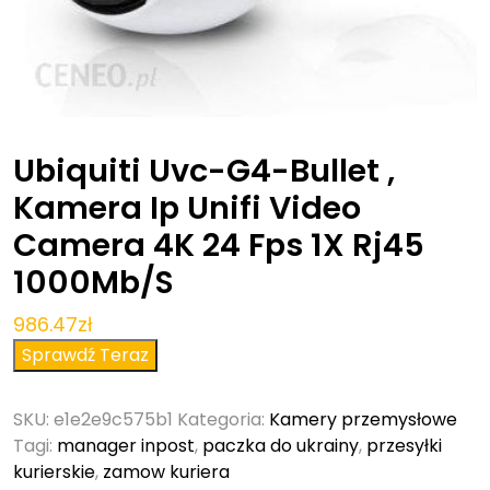
Ubiquiti Uvc-G4-Bullet ,
Kamera Ip Unifi Video
Camera 4K 24 Fps 1X Rj45
1000Mb/S
986.47
zł
Sprawdź Teraz
SKU:
e1e2e9c575b1
Kategoria:
Kamery przemysłowe
Tagi:
manager inpost
,
paczka do ukrainy
,
przesyłki
kurierskie
,
zamow kuriera