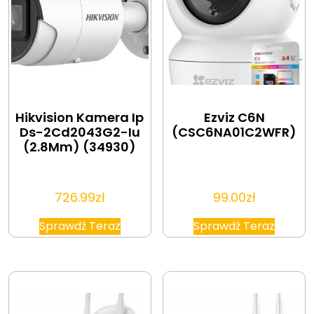
Hikvision Kamera Ip
Ezviz C6N
Ds-2Cd2043G2-Iu
(CSC6NA01C2WFR)
(2.8Mm) (34930)
726.99
zł
99.00
zł
Sprawdź Teraz
Sprawdź Teraz