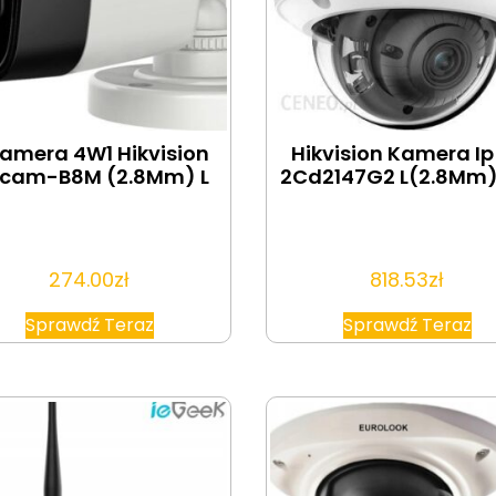
Kamera 4W1 Hikvision
Hikvision Kamera Ip
icam-B8M (2.8Mm) L
2Cd2147G2 L(2.8Mm
274.00
zł
818.53
zł
Sprawdź Teraz
Sprawdź Teraz