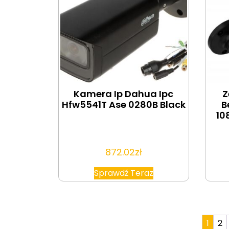
Kamera Ip Dahua Ipc
Z
Hfw5541T Ase 0280B Black
B
10
872.02
zł
Sprawdź Teraz
1
2