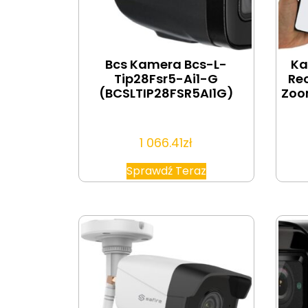
Bcs Kamera Bcs-L-
Ka
Tip28Fsr5-Ai1-G
Reo
(BCSLTIP28FSR5AI1G)
Zoo
1 066.41
zł
Sprawdź Teraz