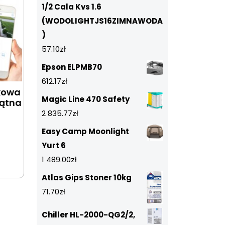
1/2 Cala Kvs 1.6
(WODOLIGHTJS16ZIMNAWODA
)
57.10
zł
Epson ELPMB70
612.17
zł
łkowa
Magic Line 470 Safety
kątna
2 835.77
zł
Easy Camp Moonlight
Yurt 6
1 489.00
zł
Atlas Gips Stoner 10kg
71.70
zł
Chiller HL-2000-QG2/2,