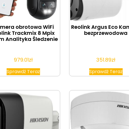
mera obrotowa WiFi
Reolink Argus Eco K
link Trackmix 8 Mpix
bezprzewodowa
m Analityka Śledzenie
979.01
zł
351.89
zł
Sprawdź Teraz
Sprawdź Teraz