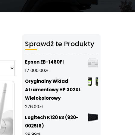
Sprawdź te Produkty
Epson EB-1480FI
17 000.00
zł
Oryginalny Wkład
Atramentowy HP 302XL
Wielokolorowy
276.00
zł
Logitech K120 ES (920-
002518)
39.99
zł