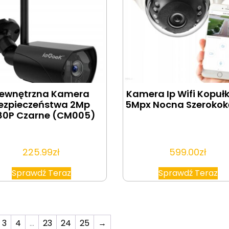
ewnętrzna Kamera
Kamera Ip Wifi Kopu
ezpieczeństwa 2Mp
5Mpx Nocna Szeroko
80P Czarne (CM005)
225.99
zł
599.00
zł
Sprawdź Teraz
Sprawdź Teraz
3
4
…
23
24
25
→