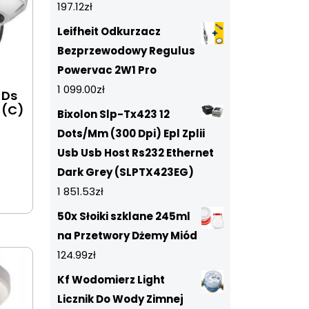
197.12
zł
Leifheit Odkurzacz
Bezprzewodowy Regulus
Powervac 2W1 Pro
1 099.00
zł
 Ds
)(C)
Bixolon Slp-Tx423 12
Dots/Mm (300 Dpi) Epl Zplii
Usb Usb Host Rs232 Ethernet
Dark Grey (SLPTX423EG)
1 851.53
zł
50x Słoiki szklane 245ml
na Przetwory Dżemy Miód
124.99
zł
Kf Wodomierz Light
Licznik Do Wody Zimnej