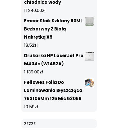
chłodnica wody
11 240.00
zł
Emcor Słoik Szklany 60Ml
Bezbarwny Z Białą
Nakrętką X5
18.52
zł
Drukarka HP LaserJet Pro
M404n (W1A52A)
1 139.00
zł
Fellowes Folia Do
Laminowania Błyszcząca
75X105Mm 125 Mic 53069
10.59
zł
zzzzz