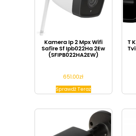
Kamera Ip 2 Mpx Wifi
T 
Safire Sf Ipb022Ha 2Ew
Tv
(SFIPB022HA2EW)
651.00
zł
Sprawdź Teraz