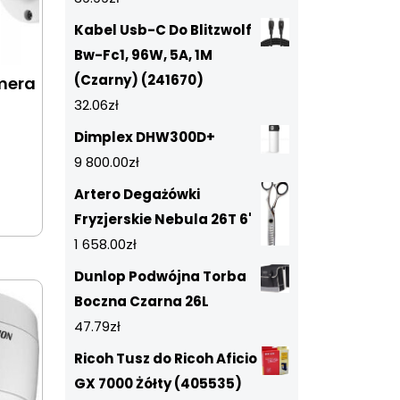
Kabel Usb-C Do Blitzwolf
Bw-Fc1, 96W, 5A, 1M
(Czarny) (241670)
amera
32.06
zł
Dimplex DHW300D+
9 800.00
zł
Artero Degażówki
Fryzjerskie Nebula 26T 6'
1 658.00
zł
Dunlop Podwójna Torba
Boczna Czarna 26L
47.79
zł
Ricoh Tusz do Ricoh Aficio
GX 7000 Żółty (405535)