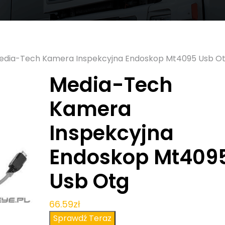
edia-Tech Kamera Inspekcyjna Endoskop Mt4095 Usb O
Media-Tech
Kamera
Inspekcyjna
Endoskop Mt409
Usb Otg
66.59
zł
Sprawdź Teraz