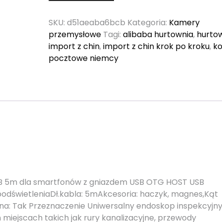
SKU:
d51aeaba6bcb
Kategoria:
Kamery
przemysłowe
Tagi:
alibaba hurtownia
,
hurto
import z chin
,
import z chin krok po kroku
,
k
pocztowe niemcy
5m dla smartfonów z gniazdem USB OTG HOST USB
odświetleniaDł.kabla: 5mAkcesoria: haczyk, magnes,Kąt
a: Tak Przeznaczenie Uniwersalny endoskop inspekcyjn
miejscach takich jak rury kanalizacyjne, przewody