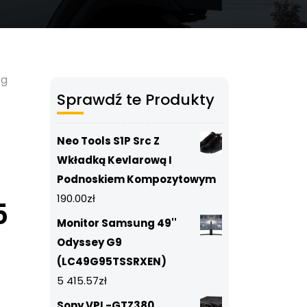
tg
Sprawdź te Produkty
Neo Tools S1P Src Z
Wkładką Kevlarową I
Podnoskiem Kompozytowym
190.00
zł
5
Monitor Samsung 49''
Odyssey G9
(LC49G95TSSRXEN)
5 415.57
zł
Sony VPL-GTZ380