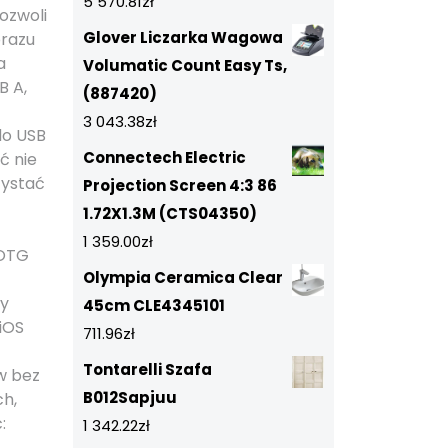
5 570.81
zł
ozwoli
Glover Liczarka Wagowa
brazu
a
Volumatic Count Easy Ts,
B A,
(887420)
3 043.38
zł
do USB
Connectech Electric
ć nie
zystać
Projection Screen 4:3 86
1.72X1.3M (CTS04350)
1 359.00
zł
 OTG
Olympia Ceramica Clear
ay
45cm CLE4345101
iOS
711.96
zł
Tontarelli Szafa
w bez
B012Sapjuu
ch,
:
1 342.22
zł