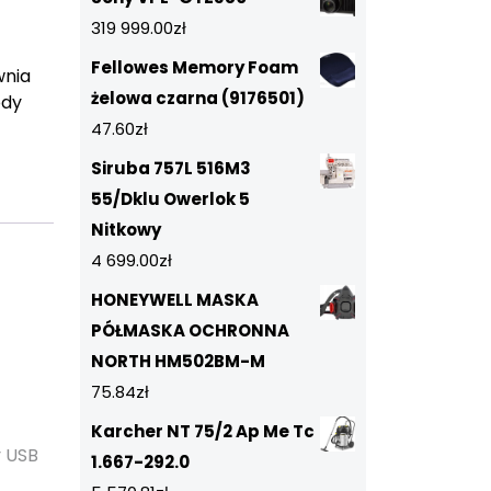
319 999.00
zł
Fellowes Memory Foam
wnia
żelowa czarna (9176501)
ody
47.60
zł
Siruba 757L 516M3
55/Dklu Owerlok 5
Nitkowy
4 699.00
zł
HONEYWELL MASKA
PÓŁMASKA OCHRONNA
NORTH HM502BM-M
75.84
zł
Karcher NT 75/2 Ap Me Tc
y USB
1.667-292.0