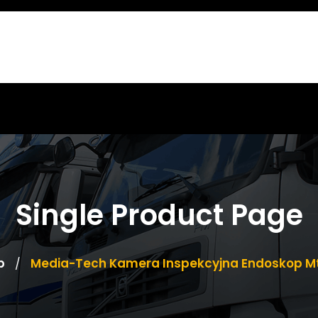
Single Product Page
p
Media-Tech Kamera Inspekcyjna Endoskop M
/