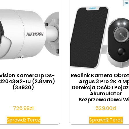
vision Kamera Ip Ds-
Reolink Kamera Obro
d2043G2-Iu (2.8Mm)
Argus 3 Pro 2K 4 Mp
(34930)
Detekcja Osób I Poja
Akumulator
Bezprzewodowa Wi
726.99
zł
529.00
zł
Sprawdź Teraz
Sprawdź Teraz