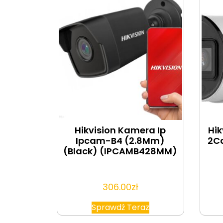
Hikvision Kamera Ip
Hik
Ipcam-B4 (2.8Mm)
2C
(Black) (IPCAMB428MM)
306.00
zł
Sprawdź Teraz