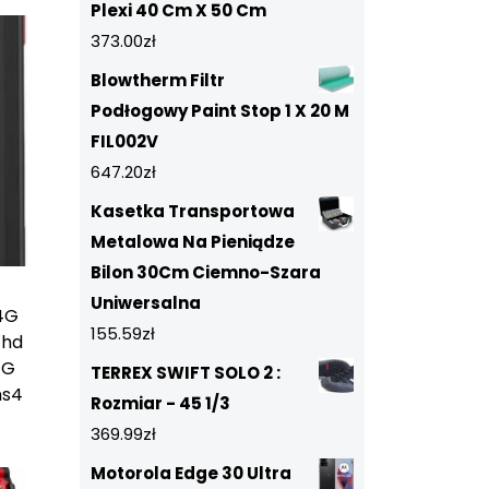
Plexi 40 Cm X 50 Cm
373.00
zł
Blowtherm Filtr
Podłogowy Paint Stop 1 X 20 M
FIL002V
647.20
zł
Kasetka Transportowa
Metalowa Na Pieniądze
Bilon 30Cm Ciemno-Szara
Uniwersalna
4G
155.59
zł
Fhd
 G
TERREX SWIFT SOLO 2 :
ms
4
Rozmiar - 45 1/3
369.99
zł
Motorola Edge 30 Ultra