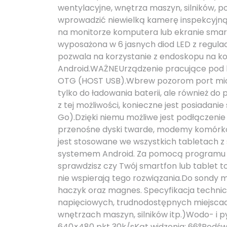
wentylacyjne, wnętrza maszyn, silników, po
wprowadzić niewielką kamerę inspekcyjną
na monitorze komputera lub ekranie smart
wyposażona w 6 jasnych diod LED z regulac
pozwala na korzystanie z endoskopu na k
Android.WAŻNEUrządzenie pracujące pod 
OTG (HOST USB).Wbrew pozorom port micr
tylko do ładowania baterii, ale również d
z tej możliwości, konieczne jest posiadan
Go).Dzięki niemu możliwe jest podłączenie t
przenośne dyski twarde, modemy komórko
jest stosowane we wszystkich tabletach 
systemem Android. Za pomocą programu U
sprawdzisz czy Twój smartfon lub tablet 
nie wspierają tego rozwiązania.Do sondy 
haczyk oraz magnes. Specyfikacja technicz
napięciowych, trudnodostępnych miejscac
wnętrzach maszyn, silników itp.)Wodo- i 
640×480 pkt 30k/sKąt widzenia: 66°Podświe