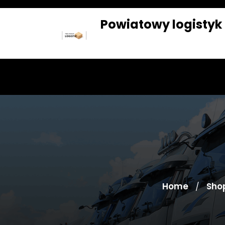
Skip
to
Powiatowy logistyk
content
SKLEP
BLOG
Home
Sho
/