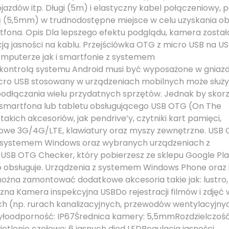
jazdów itp. Długi (5m) i elastyczny kabel połączeniowy, p
 (5,5mm) w trudnodostępne miejsce w celu uzyskania o
fona. Opis Dla lepszego efektu podglądu, kamera został
ją jasności na kablu. Przejściówka OTG z micro USB na US
omputerze jak i smartfonie z systemem
kontrolą systemu Android musi być wyposażone w gniaz
o USB stosowany w urządzeniach mobilnych może służy
o podłączania wielu przydatnych sprzętów. Jednak by skor
ie smartfona lub tabletu obsługującego USB OTG (On The
akich akcesoriów, jak pendrive’y, czytniki kart pamięci,
we 3G/4G/LTE, klawiatury oraz myszy zewnętrzne. USB
z systemem Windows oraz wybranych urządzeniach z
SB OTG Checker, który pobierzesz ze sklepu Google Pl
to obsługuje. Urządzenia z systemem Windows Phone oraz 
można zamontować dodatkowe akcesoria takie jak: lustro,
na Kamera inspekcyjna USBDo rejestracji filmów i zdjęć 
h (np. rurach kanalizacyjnych, przewodów wentylacyjny
pyłoodporność: IP67Średnica kamery: 5,5mmRozdzielczość
tlenie czołowe: 6 jasnych diod LEDRegulacja jasności