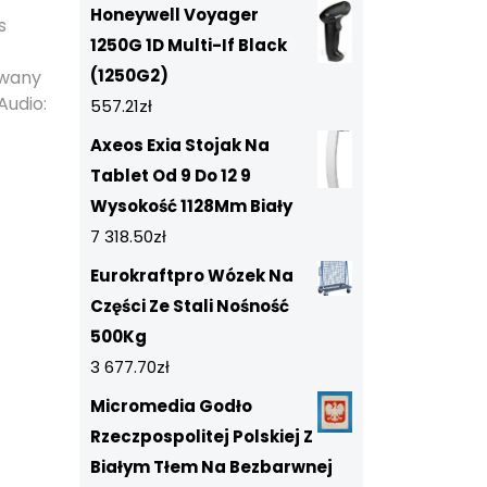
Honeywell Voyager
s
1250G 1D Multi-If Black
(1250G2)
owany
Audio:
557.21
zł
Axeos Exia Stojak Na
Tablet Od 9 Do 12 9
Wysokość 1128Mm Biały
7 318.50
zł
Eurokraftpro Wózek Na
Części Ze Stali Nośność
500Kg
3 677.70
zł
Micromedia Godło
Rzeczpospolitej Polskiej Z
Białym Tłem Na Bezbarwnej