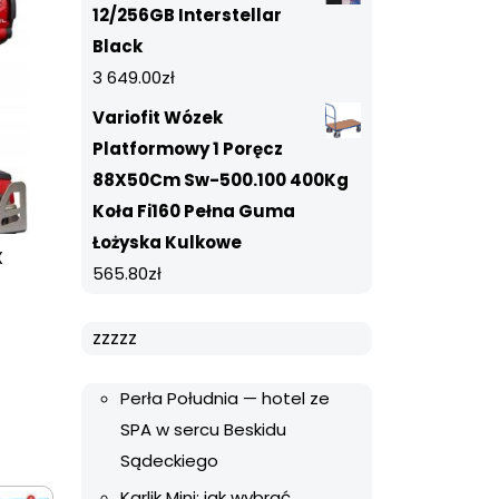
12/256GB Interstellar
Black
3 649.00
zł
Variofit Wózek
Platformowy 1 Poręcz
88X50Cm Sw-500.100 400Kg
Koła Fi160 Pełna Guma
Łożyska Kulkowe
X
565.80
zł
zzzzz
Perła Południa — hotel ze
SPA w sercu Beskidu
Sądeckiego
Karlik Mini: jak wybrać