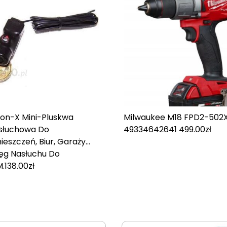
ron-X Mini-Pluskwa
Milwaukee M18 FPD2-502
słuchowa Do
4933464264
1 499.00
zł
eszczeń, Biur, Garaży...
ięg Nasłuchu Do
M.
138.00
zł