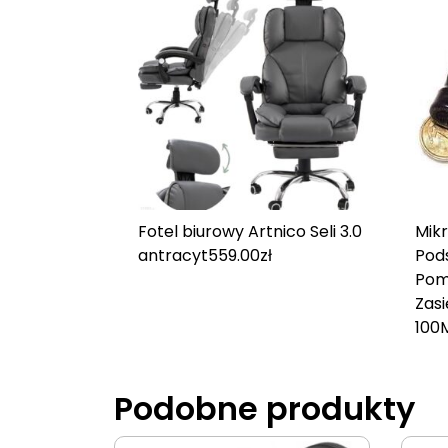
Fotel biurowy Artnico Seli 3.0
Mik
antracyt
559.00
zł
Pod
Pomi
Zas
100
Podobne produkty