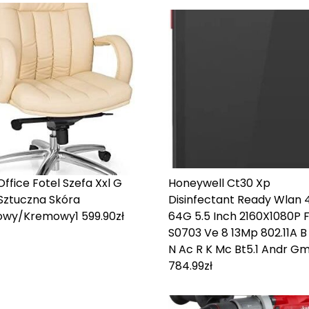
Office Fotel Szefa Xxl G
Honeywell Ct30 Xp
Sztuczna Skóra
Disinfectant Ready Wlan 
owy/Kremowy
1 599.90
zł
64G 5.5 Inch 2160X1080P 
S0703 Ve 8 13Mp 802.11A B
N Ac R K Mc Bt5.1 Andr G
784.99
zł