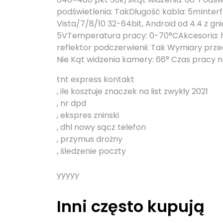
podświetlenia: TakDługość kabla: 5mInter
Vista/7/8/10 32-64bit, Android od 4.4 z g
5VTemperatura pracy: 0-70°CAkcesoria: 
reflektor podczerwienii: Tak Wymiary prze
Nie Kąt widzenia kamery: 66° Czas pracy n
tnt express kontakt
, ile kosztuje znaczek na list zwykły 2021
, nr dpd
, ekspres zninski
, dhl nowy sącz telefon
, przymus drożny
, śledzenie poczty
yyyyy
Inni często kupują