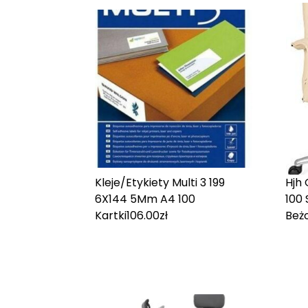
Kleje/Etykiety Multi 3 199
Hjh 
6X144 5Mm A4 100
100 
Kartki
106.00
zł
Beż