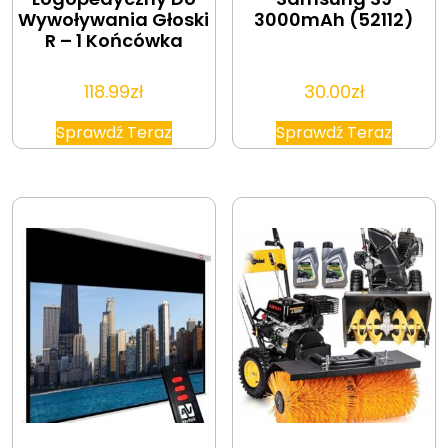
Wywoływania Głoski
3000mAh (52112)
R – 1 Końcówka
118.99
zł
30.00
zł
Sprawdź Teraz
Sprawdź Teraz