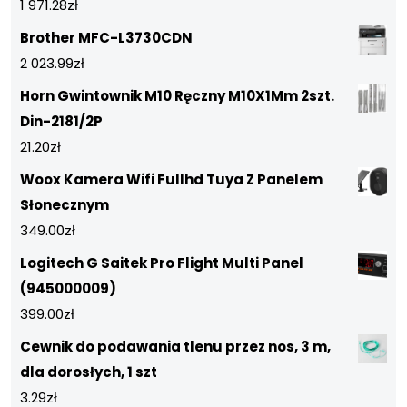
1 971.28
zł
Brother MFC-L3730CDN
2 023.99
zł
Horn Gwintownik M10 Ręczny M10X1Mm 2szt.
Din-2181/2P
21.20
zł
Woox Kamera Wifi Fullhd Tuya Z Panelem
Słonecznym
349.00
zł
Logitech G Saitek Pro Flight Multi Panel
(945000009)
399.00
zł
Cewnik do podawania tlenu przez nos, 3 m,
dla dorosłych, 1 szt
3.29
zł