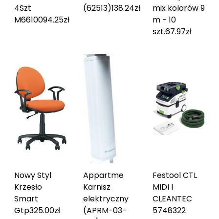
4Szt
(62513)
138.24
zł
mix kolorów 9
M66100
94.25
zł
m - 10
szt.
67.97
zł
Nowy Styl
Appartme
Festool CTL
Krzesło
Karnisz
MIDI I
Smart
elektryczny
CLEANTEC
Gtp
325.00
zł
(APRM-03-
574832
2