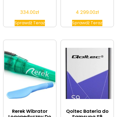
334.00
zł
4 299.00
zł
Sprawdź Teraz
Sprawdź Teraz
Rerek Wibrator
Qoltec Bateria do
Logopedyczny Do
Samsung S9