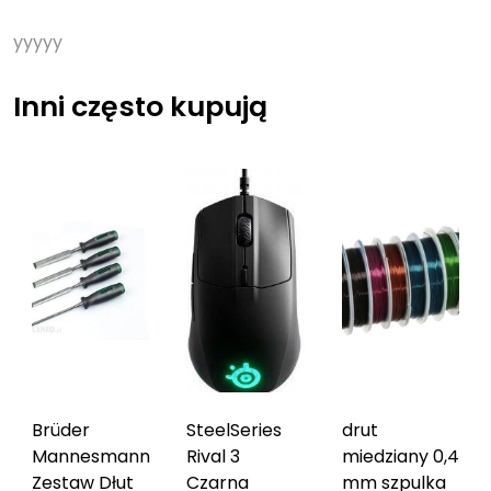
yyyyy
Inni często kupują
Brüder
SteelSeries
drut
Mannesmann
Rival 3
miedziany 0,4
Zestaw Dłut
Czarna
mm szpulka