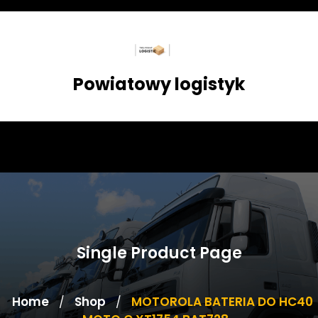
Skip
to
content
Powiatowy logistyk
Single Product Page
Home
Shop
MOTOROLA BATERIA DO HC40
/
/