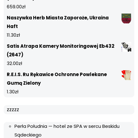
659.00
zł
Naszywka Herb Miasta Zaporoże, Ukraina
Haft
11.30
zł
Satis Atrapa Kamery Monitoringowej Eb432
(2647)
32.00
zł
R.E.I.S. Ru Rękawice Ochronne Powlekane
Gumą Zielony
1.30
zł
zzzzz
Perła Południa — hotel ze SPA w sercu Beskidu
Sądeckiego