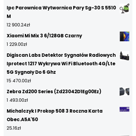
Ipc Parownica Wytwornica Pary Sg-30 S 5510
M
12 900.24
zł
Xiaomi Mi Mix 3 6/128GB Czarny
1 229.00
zł
Digiscan Labs Detektor Sygnałów Radiowych
Iprotect 1217 Wykrywa Wi Fi Bluetooth 4G/Lte
5G Sygnały Do 6 Ghz
15 470.00
zł
Zebra Zd200 Series (Zd23042D1Eg00Ez)
1 493.00
zł
Michalczyk I Prokop 508 3 Roczna Karta
Obec.A5A'50
25.16
zł