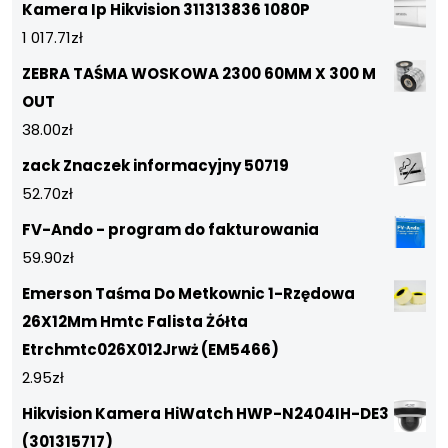
Kamera Ip Hikvision 311313836 1080P
1 017.71
zł
ZEBRA TAŚMA WOSKOWA 2300 60MM X 300 M
OUT
38.00
zł
zack Znaczek informacyjny 50719
52.70
zł
FV-Ando - program do fakturowania
59.90
zł
Emerson Taśma Do Metkownic 1-Rzędowa
26X12Mm Hmtc Falista Żółta
Etrchmtc026X012Jrwż (EM5466)
2.95
zł
Hikvision Kamera HiWatch HWP-N2404IH-DE3
(301315717)