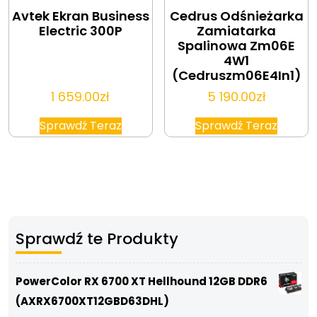
Avtek Ekran Business
Cedrus Odśnieżarka
Electric 300P
Zamiatarka
Spalinowa Zm06E
4W1
(Cedruszm06E4In1)
1 659.00
zł
5 190.00
zł
Sprawdź Teraz
Sprawdź Teraz
Sprawdź te Produkty
PowerColor RX 6700 XT Hellhound 12GB DDR6
(AXRX6700XT12GBD63DHL)