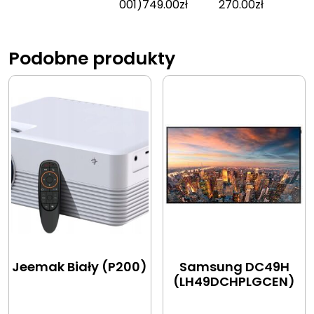
001)
749.00
zł
270.00
zł
Podobne produkty
Jeemak Biały (P200)
Samsung DC49H
(LH49DCHPLGCEN)