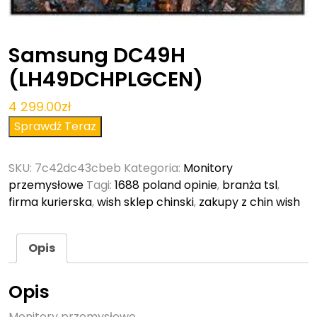
Samsung DC49H
(LH49DCHPLGCEN)
4 299.00
zł
Sprawdź Teraz
SKU:
7c42dc43cbeb
Kategoria:
Monitory
przemysłowe
Tagi:
1688 poland opinie
,
branża tsl
,
firma kurierska
,
wish sklep chinski
,
zakupy z chin wish
Opis
Opis
Monitory przemysłowe