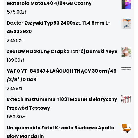
Motorola Moto E40 4/64GB Czarny
575.00
zł
Dexter Zszywki Typ53 2400szt. 11.4 6mm L-
45433920
23.95
zł
Zestaw Na Saunę Czapka I Strój Damski Yeye
189.00
zł
YATO YT-849474 ŁAŃCUCH TNĄCY 30 cm /45
/3/8" /0.043"
23.99
zł
Extech Instruments Tl831 Master Elektryczny
Przewód Testowy
583.30
zł
Uniquemeble Fotel Krzesło Biurkowe Apollo
Biały Mandarin