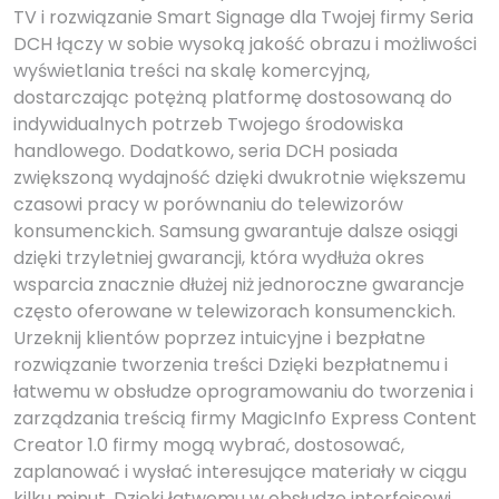
TV i rozwiązanie Smart Signage dla Twojej firmy Seria
DCH łączy w sobie wysoką jakość obrazu i możliwości
wyświetlania treści na skalę komercyjną,
dostarczając potężną platformę dostosowaną do
indywidualnych potrzeb Twojego środowiska
handlowego. Dodatkowo, seria DCH posiada
zwiększoną wydajność dzięki dwukrotnie większemu
czasowi pracy w porównaniu do telewizorów
konsumenckich. Samsung gwarantuje dalsze osiągi
dzięki trzyletniej gwarancji, która wydłuża okres
wsparcia znacznie dłużej niż jednoroczne gwarancje
często oferowane w telewizorach konsumenckich.
Urzeknij klientów poprzez intuicyjne i bezpłatne
rozwiązanie tworzenia treści Dzięki bezpłatnemu i
łatwemu w obsłudze oprogramowaniu do tworzenia i
zarządzania treścią firmy MagicInfo Express Content
Creator 1.0 firmy mogą wybrać, dostosować,
zaplanować i wysłać interesujące materiały w ciągu
kilku minut. Dzięki łatwemu w obsłudze interfejsowi,