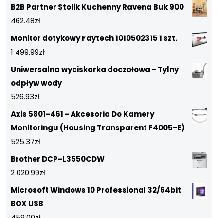
B2B Partner Stolik Kuchenny Ravena Buk 900
462.48
zł
Monitor dotykowy Faytech 1010502315 1 szt.
1 499.99
zł
Uniwersalna wyciskarka doczołowa - Tylny
odpływ wody
526.93
zł
Axis 5801-461 - Akcesoria Do Kamery
Monitoringu (Housing Transparent F4005-E)
525.37
zł
Brother DCP-L3550CDW
2 020.99
zł
Microsoft Windows 10 Professional 32/64bit
BOX USB
459.00
zł