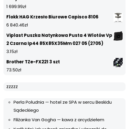
1 699.99
zł
Flokk HAG Krzesło Biurowe Capisco 8106
6 840.46
zł
Viplast Puszka Natynkowa Pusta 4 Wlotów Vp
2 Czarna Ip44 85X85X35Mm 027 05 (2705)
3.15
zł
Brother TZe-FX221 3 szt
73.50
zł
zzzzz
Perła Południa — hotel ze SPA w sercu Beskidu
Sądeckiego
Filiżanka Van Gogha — kawa z arcydziełem