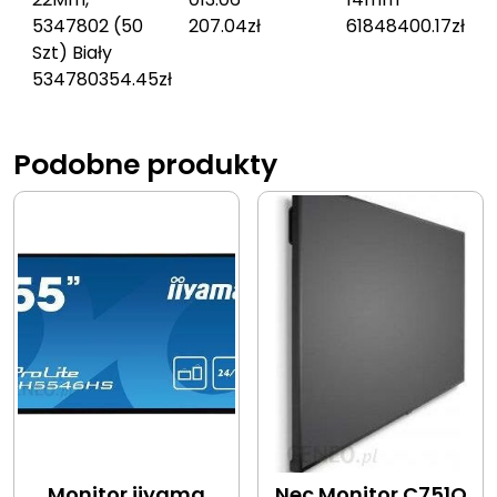
5347802 (50
207.04
zł
61848
400.17
zł
Szt) Biały
5347803
54.45
zł
Podobne produkty
Monitor iiyama
Nec Monitor C751Q