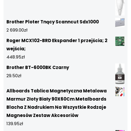
Brother Ploter Tnący Scanncut Sdx1000
2 699.00
zł
Roger MCX102-BRD Ekspander 1 przejścia; 2
wejścia;
448.95
zł
Brother BT-6000BK Czarny
29.50
zł
Allboards Tablica Magnetyczna Metalowa
Marmur Złoty Biały 90X60Cm Metalboards
Blacha Z Nadrukiem Na Wszystkie Rodzaje
Magnesów Zestaw Akcesoriów
139.95
zł