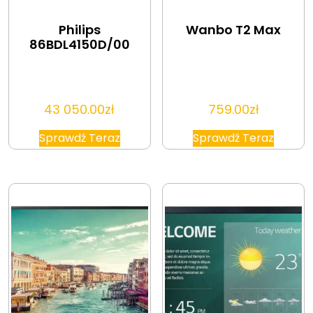
Philips
Wanbo T2 Max
86BDL4150D/00
43 050.00
zł
759.00
zł
Sprawdź Teraz
Sprawdź Teraz