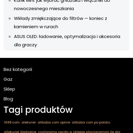
Karlik Mini: jak wybrać gniazdka i włączniki do
nowoczesnego mieszkania
Wkłady zmiękczające do filtrów — koniec z
kamieniem w rurach
ASUS OLED: ładowanie, optymalizacja i akcesoria
dla graczy
Bez kategorii
Gaz
Sklep
Blog
Tagi produktów
1688.com
alekurier
alibaba com opinie
alibaba com po polsku
allekurier śledzenie
castorama zwroty w sklepie stacjonarnym ile dni