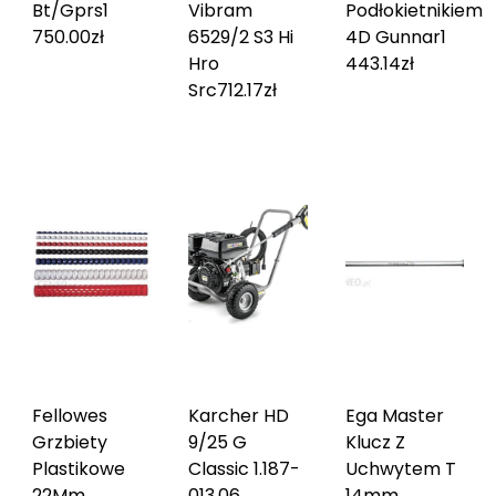
Bt/Gprs
1
Vibram
Podłokietnikiem
750.00
zł
6529/2 S3 Hi
4D Gunnar
1
Hro
443.14
zł
Src
712.17
zł
Fellowes
Karcher HD
Ega Master
Grzbiety
9/25 G
Klucz Z
Plastikowe
Classic 1.187-
Uchwytem T
22Mm,
013.0
6
14mm