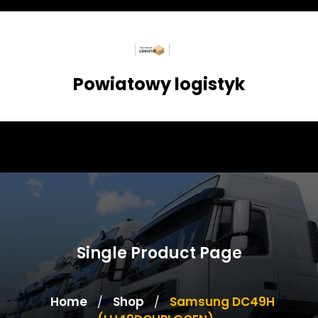
Skip
to
content
Powiatowy logistyk
Single Product Page
Home
Shop
Samsung DC49H
/
/