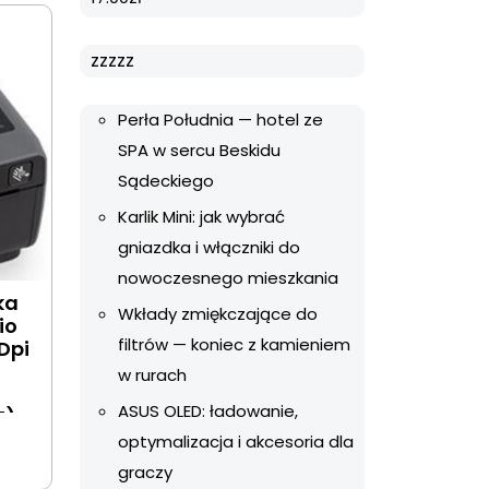
zzzzz
Perła Południa — hotel ze
SPA w sercu Beskidu
Sądeckiego
Karlik Mini: jak wybrać
gniazdka i włączniki do
nowoczesnego mieszkania
ka
Wkłady zmiękczające do
io
filtrów — koniec z kamieniem
Dpi
w rurach
ASUS OLED: ładowanie,
Z)
optymalizacja i akcesoria dla
graczy