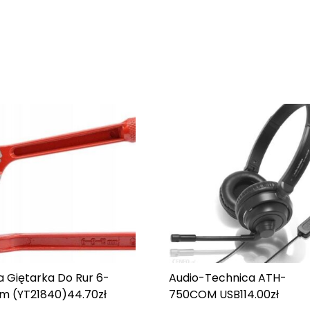
a Giętarka Do Rur 6-
Audio-Technica ATH-
m (YT21840)
44.70
zł
750COM USB
114.00
zł