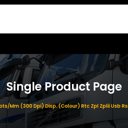
Single Product Page
ots/Mm (300 Dpi) Disp. (Colour) Rtc Zpl Zplii Usb 