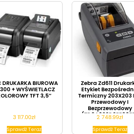
C DRUKARKA BIUROWA
Zebra Zd611 Drukar
300 + WYŚWIETLACZ
Etykiet Bezpośredn
KOLOROWY TFT 3,5″
Termiczny 203X203 
Przewodowy I
Bezprzewodowy
(ZD6A022D2EE00E
3 117.00
zł
2 748.99
zł
Sprawdź Teraz
Sprawdź Teraz