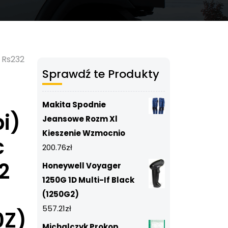
b Rs232
Sprawdź te Produkty
Makita Spodnie
i)
Jeansowe Rozm Xl
Kieszenie Wzmocnio
c
200.76
zł
2
Honeywell Voyager
1250G 1D Multi-If Black
(1250G2)
557.21
zł
0Z)
Michalczyk Prokop