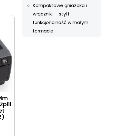
Kompaktowe gniazdka i
włączniki — styl i
funkcjonalność w małym
formacie
/Mm
Zplii
et
Z)