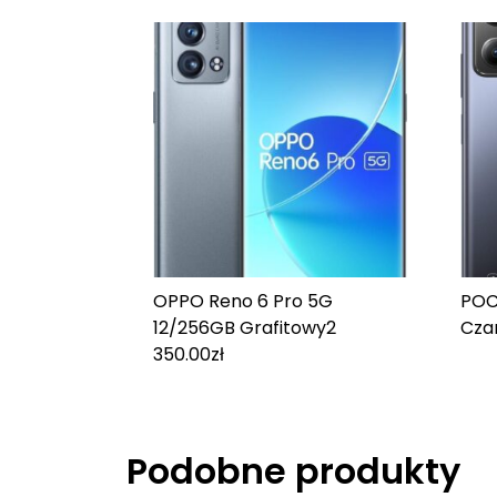
OPPO Reno 6 Pro 5G
POC
12/256GB Grafitowy
2
Cza
350.00
zł
Podobne produkty