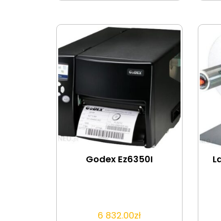
Godex Ez6350I
L
6 832.00
zł