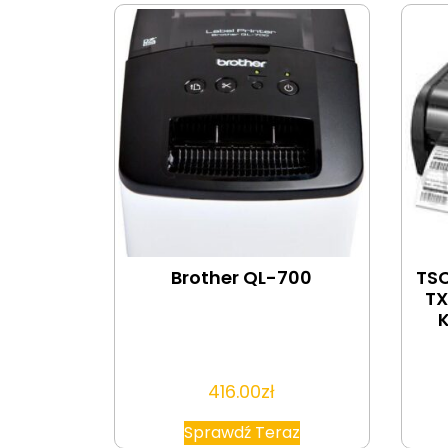
Brother QL-700
TS
TX
416.00
zł
Sprawdź Teraz