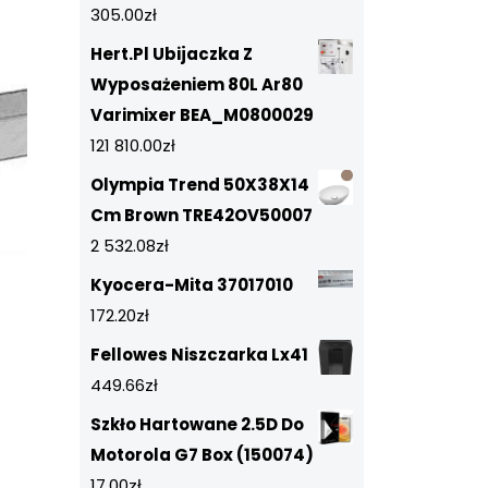
305.00
zł
Hert.Pl Ubijaczka Z
Wyposażeniem 80L Ar80
Varimixer BEA_M0800029
121 810.00
zł
Olympia Trend 50X38X14
Cm Brown TRE42OV50007
2 532.08
zł
Kyocera-Mita 37017010
172.20
zł
Fellowes Niszczarka Lx41
449.66
zł
Szkło Hartowane 2.5D Do
Motorola G7 Box (150074)
17.00
zł