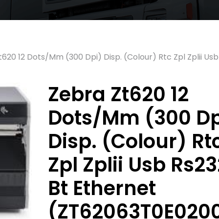
620 12 Dots/Mm (300 Dpi) Disp. (Colour) Rtc Zpl Zplii Us
Zebra Zt620 12
Dots/Mm (300 Dp
Disp. (Colour) Rt
Zpl Zplii Usb Rs23
Bt Ethernet
(ZT62063T0E020