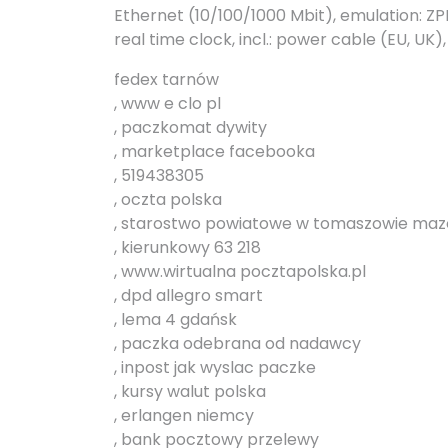
Ethernet (10/100/1000 Mbit), emulation: ZPL,
real time clock, incl.: power cable (EU, UK)
fedex tarnów
, www e clo pl
, paczkomat dywity
, marketplace facebooka
, 519438305
, oczta polska
, starostwo powiatowe w tomaszowie ma
, kierunkowy 63 218
, www.wirtualna pocztapolska.pl
, dpd allegro smart
, lema 4 gdańsk
, paczka odebrana od nadawcy
, inpost jak wyslac paczke
, kursy walut polska
, erlangen niemcy
, bank pocztowy przelewy