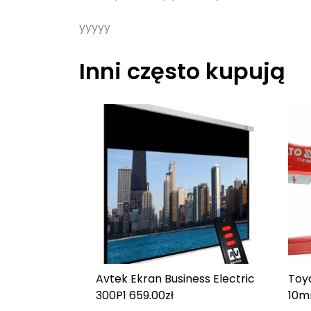
yyyyy
Inni często kupują
Avtek Ekran Business Electric
Toy
300P
1 659.00
zł
10m