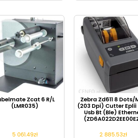
abelmate Zcat 6 R/L
Zebra Zd611 8 Dots
(LMR035)
(203 Dpi) Cutter Eplii 
Usb Bt (Ble) Ethern
(ZD6A022D2EE00E
5 061.49
zł
2 885.53
zł