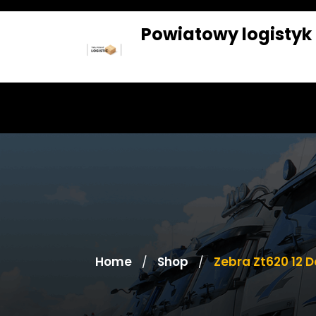
Skip
to
Powiatowy logistyk
content
SKLEP
BLOG
Home
Shop
Zebra Zt620 12 D
/
/