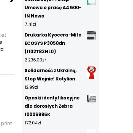
Umowa o pracę A4 500-
1N Nowa
7.41
zł
iet
Drukarka Kyocera-Mita
ie
ECOSYS P3050dn
ia
(1102T83NL0)
2 236.00
zł
Solidarność z Ukrainą,
Stop Wojnie! Kotylion
12.99
zł
Opaski identyfikacyjne
dla dorosłych Zebra
10006995K
172.04
zł
 print