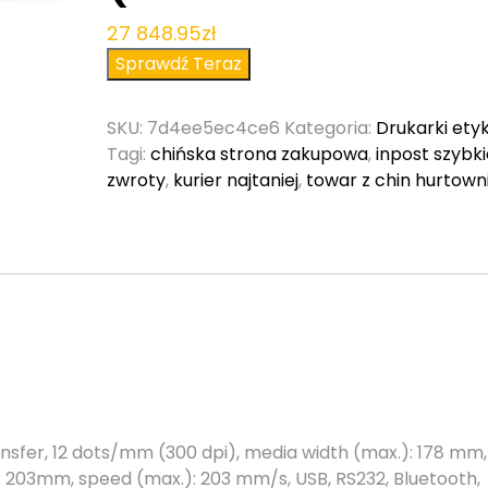
27 848.95
zł
Sprawdź Teraz
SKU:
7d4ee5ec4ce6
Kategoria:
Drukarki etyk
Tagi:
chińska strona zakupowa
,
inpost szybk
zwroty
,
kurier najtaniej
,
towar z chin hurtown
transfer, 12 dots/mm (300 dpi), media width (max.): 178 mm,
): 203mm, speed (max.): 203 mm/s, USB, RS232, Bluetooth,