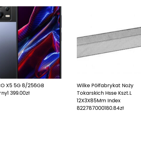
O X5 5G 8/256GB
Wilke Półfabrykat Noży
rny
1 399.00
zł
Tokarskich Hsse Kszt.L
12X3X85Mm Index
8227870001
80.84
zł