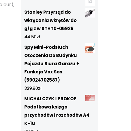
olour),
Stanley Przyrząd do
wkręcania wkrętów do
g/g z w STHT0-05926
44.50
zł
Spy Mini-Podsłuch
Otoczenia Do Budynku
Pojazdu Biura Garażu +
Funkcja Vox Sos.
(59024702587)
329.90
zł
MICHALCZYK I PROKOP
Podatkowa księga
przychodów i rozchodów A4
K-1u