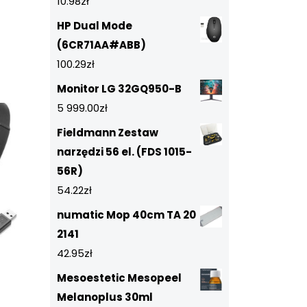
10.98
zł
HP Dual Mode
(6CR71AA#ABB)
100.29
zł
Monitor LG 32GQ950-B
5 999.00
zł
Fieldmann Zestaw
narzędzi 56 el. (FDS 1015-
56R)
54.22
zł
numatic Mop 40cm TA 20
2141
42.95
zł
Mesoestetic Mesopeel
Melanoplus 30ml