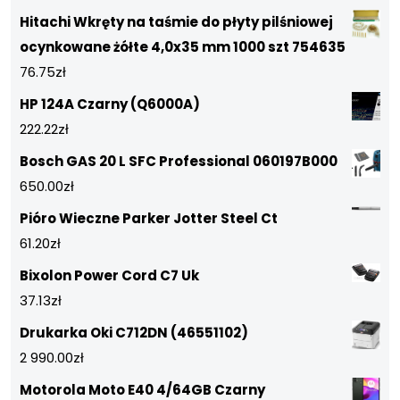
Hitachi Wkręty na taśmie do płyty pilśniowej
ocynkowane żółte 4,0x35 mm 1000 szt 754635
76.75
zł
HP 124A Czarny (Q6000A)
222.22
zł
Bosch GAS 20 L SFC Professional 060197B000
650.00
zł
Pióro Wieczne Parker Jotter Steel Ct
61.20
zł
Bixolon Power Cord C7 Uk
37.13
zł
Drukarka Oki C712DN (46551102)
2 990.00
zł
Motorola Moto E40 4/64GB Czarny