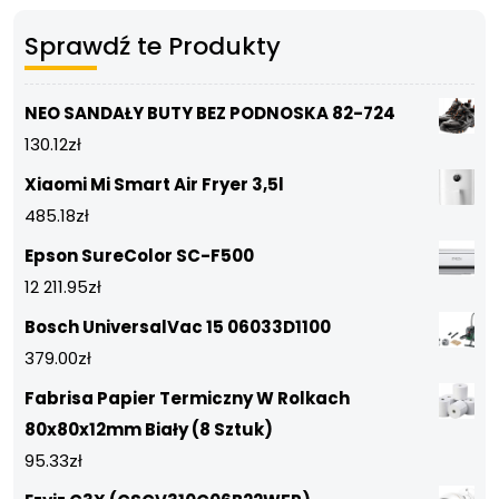
Sprawdź te Produkty
NEO SANDAŁY BUTY BEZ PODNOSKA 82-724
130.12
zł
Xiaomi Mi Smart Air Fryer 3,5l
485.18
zł
Epson SureColor SC-F500
12 211.95
zł
Bosch UniversalVac 15 06033D1100
379.00
zł
Fabrisa Papier Termiczny W Rolkach
80x80x12mm Biały (8 Sztuk)
95.33
zł