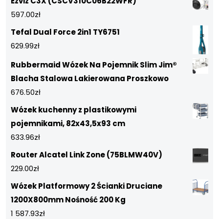
Ezviz C3X (CSCV310C06B22WFR)
597.00
zł
Tefal Dual Force 2in1 TY6751
629.99
zł
Rubbermaid Wózek Na Pojemnik Slim Jim®
Blacha Stalowa Lakierowana Proszkowo
676.50
zł
Wózek kuchenny z plastikowymi
pojemnikami, 82x43,5x93 cm
633.96
zł
Router Alcatel Link Zone (75BLMW40V)
229.00
zł
Wózek Platformowy 2 Ścianki Druciane
1200X800mm Nośność 200 Kg
1 587.93
zł