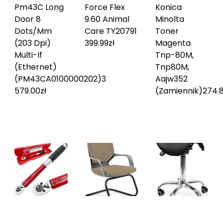
Pm43C Long
Force Flex
Konica
Door 8
9.60 Animal
Minolta
Dots/Mm
Care TY2079
1
Toner
(203 Dpi)
399.99
zł
Magenta
Multi-If
Tnp-80M,
(Ethernet)
Tnp80M,
(PM43CA0100000202)
3
Aajw352
579.00
zł
(Zamiennik)
274.