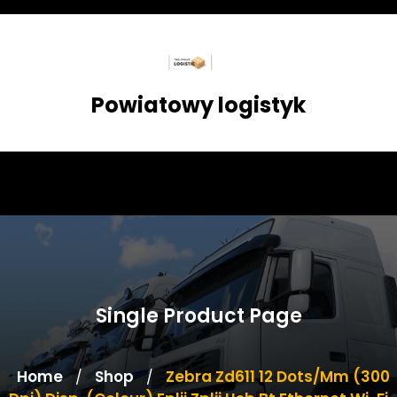
Skip
to
content
Powiatowy logistyk
Single Product Page
Home
Shop
Zebra Zd611 12 Dots/Mm (300
/
/