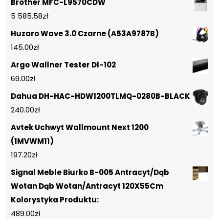
Brother MFC-L9570CDW
5 585.58
zł
Huzaro Wave 3.0 Czarne (A53A9787B)
145.00
zł
Argo Wallner Tester Dl-102
69.00
zł
Dahua DH-HAC-HDW1200TLMQ-0280B-BLACK
240.00
zł
Avtek Uchwyt Wallmount Next 1200
(1MVWM11)
197.20
zł
Signal Meble Biurko B-005 Antracyt/Dąb
Wotan Dąb Wotan/Antracyt 120X55Cm
Kolorystyka Produktu:
489.00
zł