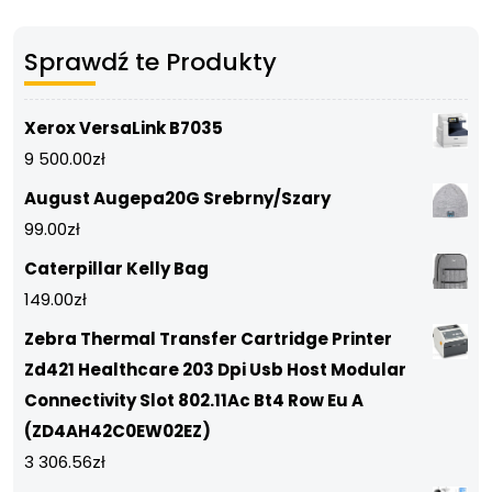
Sprawdź te Produkty
Xerox VersaLink B7035
9 500.00
zł
August Augepa20G Srebrny/Szary
99.00
zł
Caterpillar Kelly Bag
149.00
zł
Zebra Thermal Transfer Cartridge Printer
Zd421 Healthcare 203 Dpi Usb Host Modular
Connectivity Slot 802.11Ac Bt4 Row Eu A
(ZD4AH42C0EW02EZ)
3 306.56
zł