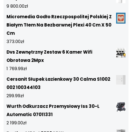
9 800.00
zł
Micromedia Godło Rzeczpospolitej Polskiej Z
Białym Tłem Na Bezbarwnej Plexi 40 Cm X 50
Cm
373.00
zł
Dvs Zewnętrzny Zestaw 6 Kamer Wifi
Obrotowa 2Mpx
1 769.99
zł
Cersanit Słupek Łazienkowy 30 Calma S1002
002 100344103
299.99
zł
Wurth Odkurzacz Przemysłowy Iss 30-L
Automatic 07011331
2 199.00
zł