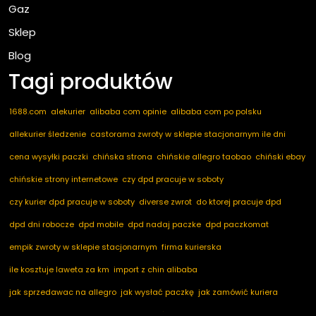
Gaz
Sklep
Blog
Tagi produktów
1688.com
alekurier
alibaba com opinie
alibaba com po polsku
allekurier śledzenie
castorama zwroty w sklepie stacjonarnym ile dni
cena wysyłki paczki
chińska strona
chińskie allegro taobao
chiński ebay
chińskie strony internetowe
czy dpd pracuje w soboty
czy kurier dpd pracuje w soboty
diverse zwrot
do ktorej pracuje dpd
dpd dni robocze
dpd mobile
dpd nadaj paczke
dpd paczkomat
empik zwroty w sklepie stacjonarnym
firma kurierska
ile kosztuje laweta za km
import z chin alibaba
jak sprzedawac na allegro
jak wysłać paczkę
jak zamówić kuriera
kod pocztowy niemcy
marketplace ogłoszenia
nadaj dpd
nadaj paczkę