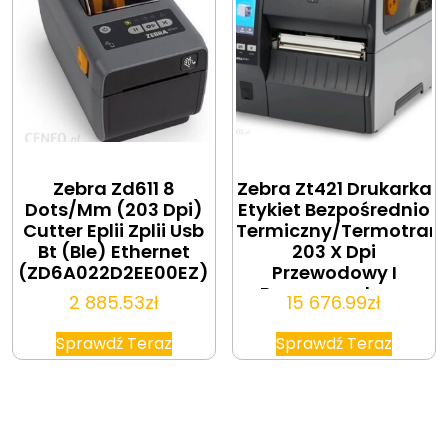
Zebra Zd611 8
Zebra Zt421 Drukarka
Dots/Mm (203 Dpi)
Etykiet Bezpośrednio
Cutter Eplii Zplii Usb
Termiczny/Termotran
Bt (Ble) Ethernet
203 X Dpi
(ZD6A022D2EE00EZ)
Przewodowy I
Bezprzewodowy
2 885.53
zł
15 676.99
zł
Sprawdź Teraz
Sprawdź Teraz