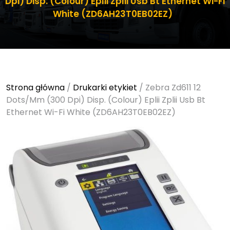
Dpi) Disp. (Colour) Eplii Zplii Usb Bt Ethernet Wi-Fi
White (ZD6AH23T0EB02EZ)
Strona główna
/
Drukarki etykiet
/ Zebra Zd611 12
Dots/Mm (300 Dpi) Disp. (Colour) Eplii Zplii Usb Bt
Ethernet Wi-Fi White (ZD6AH23T0EB02EZ)