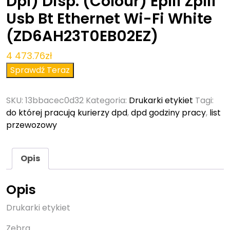
Dpi) Disp. (Colour) Eplii Zplii
Usb Bt Ethernet Wi-Fi White
(ZD6AH23T0EB02EZ)
4 473.76
zł
Sprawdź Teraz
SKU:
13bbacec0d32
Kategoria:
Drukarki etykiet
Tagi:
do której pracują kurierzy dpd
,
dpd godziny pracy
,
list
przewozowy
Opis
Opis
Drukarki etykiet
Zebra