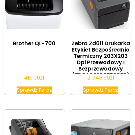
Brother QL-700
Zebra Zd611 Drukarka
Etykiet Bezpośrednio
Termiczny 203X203
Dpi Przewodowy I
Bezprzewodowy
(ZD6A022D2EE00EZ)
416.00
zł
2 748.99
zł
Sprawdź Teraz
Sprawdź Teraz