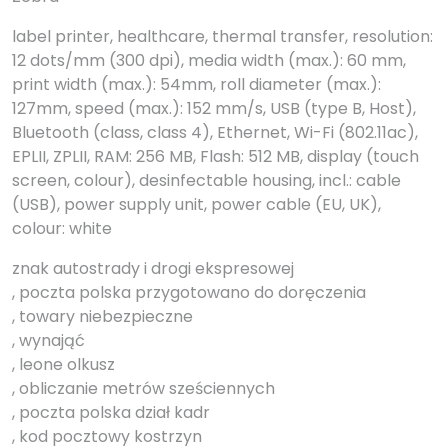
label printer, healthcare, thermal transfer, resolution:
12 dots/mm (300 dpi), media width (max.): 60 mm,
print width (max.): 54mm, roll diameter (max.):
127mm, speed (max.): 152 mm/s, USB (type B, Host),
Bluetooth (class, class 4), Ethernet, Wi-Fi (802.11ac),
EPLII, ZPLII, RAM: 256 MB, Flash: 512 MB, display (touch
screen, colour), desinfectable housing, incl.: cable
(USB), power supply unit, power cable (EU, UK),
colour: white
znak autostrady i drogi ekspresowej
, poczta polska przygotowano do doręczenia
, towary niebezpieczne
, wynająć
, leone olkusz
, obliczanie metrów sześciennych
, poczta polska dział kadr
, kod pocztowy kostrzyn