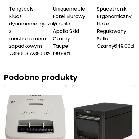
Tengtools
Uniquemeble
Spacetronik
Klucz
Fotel Biurowy
Ergonomiczny
dynamometryczny
Krzesło
Hoker
z
Apollo Skid
Regulowany
mechanizmem
Czarny
Sella
zapadkowym
Taupe
1
Czarny
649.00
zł
73190035
239.00
zł
199.99
zł
Podobne produkty