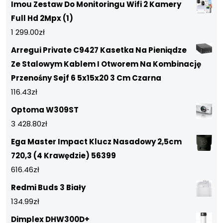
Imou Zestaw Do Monitoringu Wifi 2 Kamery
Full Hd 2Mpx (1)
1 299.00
zł
Arregui Private C9427 Kasetka Na Pieniądze
Ze Stalowym Kablem I Otworem Na Kombinację
Przenośny Sejf 6 5x15x20 3 Cm Czarna
116.43
zł
Optoma W309ST
3 428.80
zł
Ega Master Impact Klucz Nasadowy 2,5cm
720,3 (4 Krawędzie) 56399
616.46
zł
Redmi Buds 3 Biały
134.99
zł
Dimplex DHW300D+