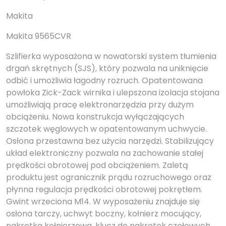
Makita
Makita 9565CVR
Szlifierka wyposażona w nowatorski system tłumienia
drgań skrętnych (SJS), który pozwala na uniknięcie
odbić i umożliwia łagodny rozruch. Opatentowana
powłoka Zick-Zack wirnika i ulepszona izolacja stojana
umożliwiają pracę elektronarzędzia przy dużym
obciążeniu. Nowa konstrukcja wyłączających
szczotek węglowych w opatentowanym uchwycie.
Osłona przestawna bez użycia narzędzi. Stabilizujący
układ elektroniczny pozwala na zachowanie stałej
prędkości obrotowej pod obciążeniem. Zaletą
produktu jest ogranicznik prądu rozruchowego oraz
płynna regulacja prędkości obrotowej pokrętłem.
Gwint wrzeciona M14. W wyposażeniu znajduje się
osłona tarczy, uchwyt boczny, kołnierz mocujący,
nakrętka kołnierzowa, klucz do nakrętek czołowych