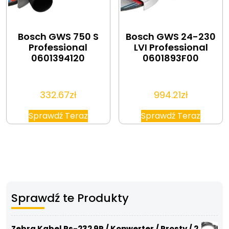
Bosch GWS 750 S
Bosch GWS 24-230
Professional
LVI Professional
0601394120
0601893F00
332.67
zł
994.21
zł
Sprawdź Teraz
Sprawdź Teraz
Sprawdź te Produkty
Zebra Kabel Rs-232 9P / Konwerter / Prosty / 2