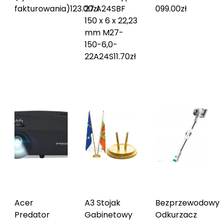
fakturowania)
123.00
27 A24SBF
zł
099.00
zł
150 x 6 x 22,23
mm M27-
150-6,0-
22A24S
11.70
zł
Acer
A3 Stojak
Bezprzewodowy
Predator
Gabinetowy
Odkurzacz