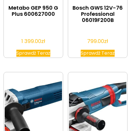
Metabo GEP 950 G
Bosch GWS 12V-76
Plus 600627000
Professional
06019F200B
1 399.00
zł
799.00
zł
Sprawdź Teraz
Sprawdź Teraz