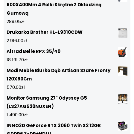
600X400Mm 4 Rolki Skrętne Z Okładziną
Gumową
289.05
zł
Drukarka Brother HL-L9310CDW
2 916.00
zł
Altrad Belle RPX 35/40
18 191.70
zł
Modi Meble Biurko Dąb Artisan Szare Fronty
120X60Cm
570.00
zł
Monitor Samsung 27" Odyssey G5
(LS27AG520NUXEN)
1 490.00
zł
INNO3D GeForce RTX 3060 Twin X2 12GB
GDDR6 3xDP+HDMI