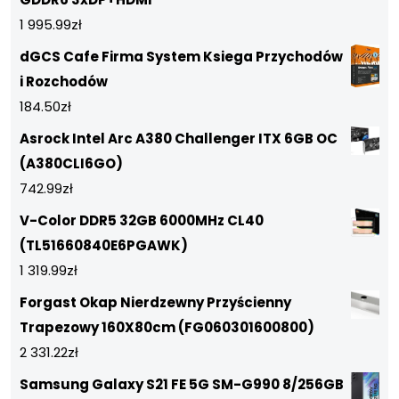
1 995.99
zł
dGCS Cafe Firma System Ksiega Przychodów
i Rozchodów
184.50
zł
Asrock Intel Arc A380 Challenger ITX 6GB OC
(A380CLI6GO)
742.99
zł
V-Color DDR5 32GB 6000MHz CL40
(TL51660840E6PGAWK)
1 319.99
zł
Forgast Okap Nierdzewny Przyścienny
Trapezowy 160X80cm (FG060301600800)
2 331.22
zł
Samsung Galaxy S21 FE 5G SM-G990 8/256GB