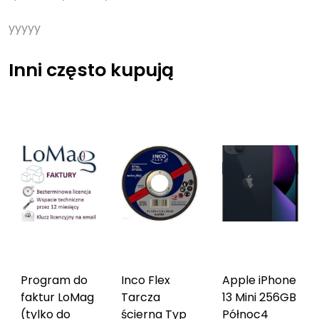
yyyyy
Inni często kupują
Program do
Inco Flex
Apple iPhone
faktur LoMag
Tarcza
13 Mini 256GB
(tylko do
ścierna Typ
Północ
4