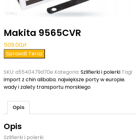
Makita 9565CVR
509.00
zł
Sprawdź Teraz
SKU:
a5540479d70e
Kategoria:
Szlifierki i polerki
Tagi:
import z chin alibaba
,
największe porty w europie
,
wady i zalety transportu morskiego
Opis
Opis
Szlifierki i polerki