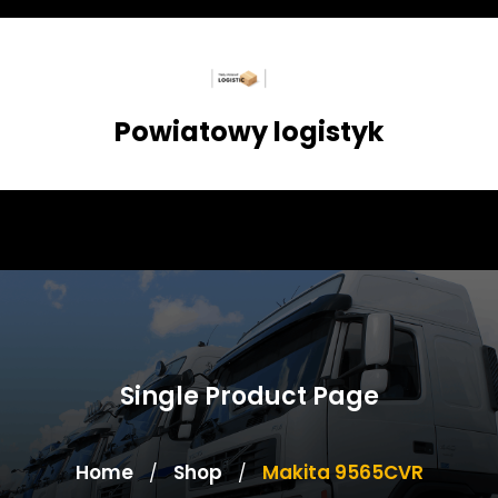
Skip
to
content
Powiatowy logistyk
Single Product Page
Home
Shop
Makita 9565CVR
/
/