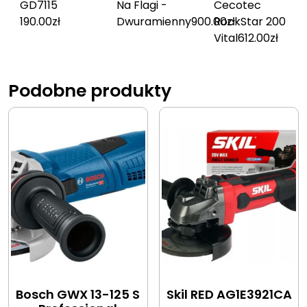
GD711
5
Na Flagi -
Cecotec
190.00
zł
Dwuramienny
900.00
RockStar 200
zł
Vital
612.00
zł
Podobne produkty
Bosch GWX 13-125 S
Skil RED AG1E3921CA