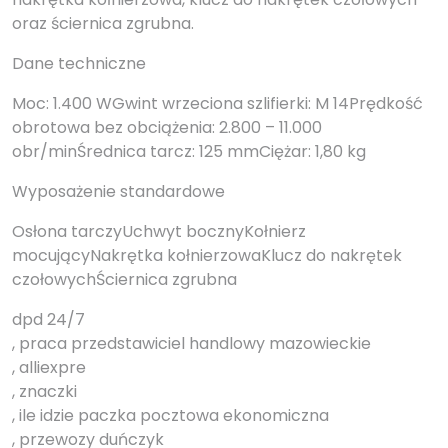
oraz ściernica zgrubna.
Dane techniczne
Moc: 1.400 WGwint wrzeciona szlifierki: M 14Prędkość
obrotowa bez obciążenia: 2.800 – 11.000
obr/minŚrednica tarcz: 125 mmCiężar: 1,80 kg
Wyposażenie standardowe
Osłona tarczyUchwyt bocznyKołnierz
mocującyNakrętka kołnierzowaKlucz do nakrętek
czołowychŚciernica zgrubna
dpd 24/7
, praca przedstawiciel handlowy mazowieckie
, alliexpre
, znaczki
, ile idzie paczka pocztowa ekonomiczna
, przewozy duńczyk