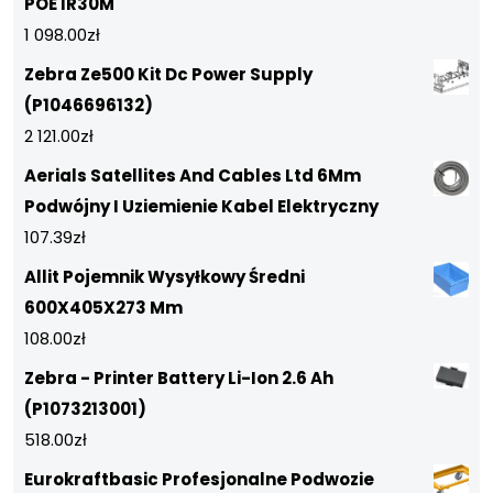
POE IR30M
1 098.00
zł
Zebra Ze500 Kit Dc Power Supply
(P1046696132)
2 121.00
zł
Aerials Satellites And Cables Ltd 6Mm
Podwójny I Uziemienie Kabel Elektryczny
107.39
zł
Allit Pojemnik Wysyłkowy Średni
600X405X273 Mm
108.00
zł
Zebra - Printer Battery Li-Ion 2.6 Ah
(P1073213001)
518.00
zł
Eurokraftbasic Profesjonalne Podwozie