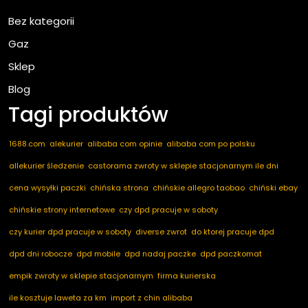
Bez kategorii
Gaz
Sklep
Blog
Tagi produktów
1688.com
alekurier
alibaba com opinie
alibaba com po polsku
allekurier śledzenie
castorama zwroty w sklepie stacjonarnym ile dni
cena wysyłki paczki
chińska strona
chińskie allegro taobao
chiński ebay
chińskie strony internetowe
czy dpd pracuje w soboty
czy kurier dpd pracuje w soboty
diverse zwrot
do ktorej pracuje dpd
dpd dni robocze
dpd mobile
dpd nadaj paczke
dpd paczkomat
empik zwroty w sklepie stacjonarnym
firma kurierska
ile kosztuje laweta za km
import z chin alibaba