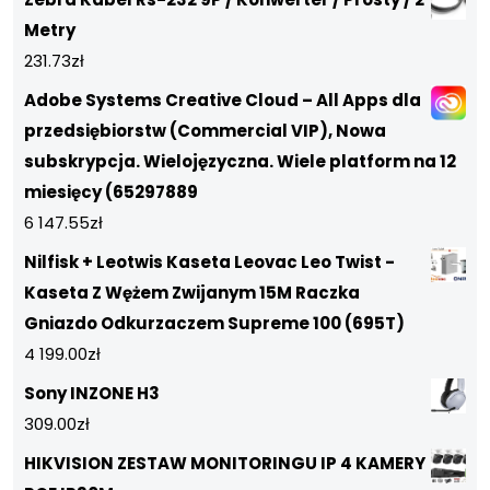
Metry
231.73
zł
Adobe Systems Creative Cloud – All Apps dla
przedsiębiorstw (Commercial VIP), Nowa
subskrypcja. Wielojęzyczna. Wiele platform na 12
miesięcy (65297889
6 147.55
zł
Nilfisk + Leotwis Kaseta Leovac Leo Twist -
Kaseta Z Wężem Zwijanym 15M Raczka
Gniazdo Odkurzaczem Supreme 100 (695T)
4 199.00
zł
Sony INZONE H3
309.00
zł
HIKVISION ZESTAW MONITORINGU IP 4 KAMERY