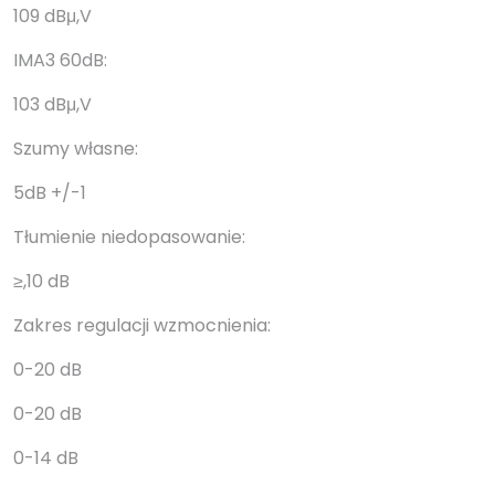
109 dBμ,V
IMA3 60dB:
103 dBμ,V
Szumy własne:
5dB +/-1
Tłumienie niedopasowanie:
≥,10 dB
Zakres regulacji wzmocnienia:
0-20 dB
0-20 dB
0-14 dB