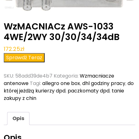
WzMACNIACz AWS-1033
4WE/2WY 30/30/34/34dB
172.25
zł
Sprawdź Teraz
SKU:
58add39de4b7
Kategoria:
Wzmacniacze
antenowe
Tagi:
allegro one box
,
dhl godziny pracy
,
do
której jeżdżą kurierzy dpd
,
paczkomaty dpd
,
tanie
zakupy z chin
Opis
Opis