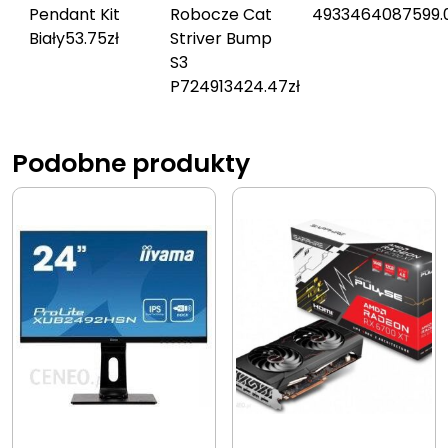
Pendant Kit
Robocze Cat
4933464087
599.
Biały
53.75
zł
Striver Bump
S3
P724913
424.47
zł
Podobne produkty