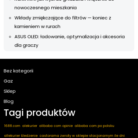
nowoczesnego mieszkania
Wkłady zmiękczające do filtrów — koniec z
kamieniem w rurach
ASUS OLED: ładowanie, optymalizacja i akcesoria
dla graczy
Bez kategorii
Gaz
Sklep
Blog
Tagi produktów
1688.com
alekurier
alibaba com opinie
alibaba com po polsku
allekurier śledzenie
castorama zwroty w sklepie stacjonarnym ile dni