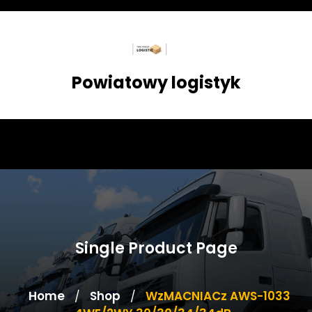
Skip
to
content
Powiatowy logistyk
Single Product Page
Home
Shop
WzMACNIACz AWS-1033
/
/