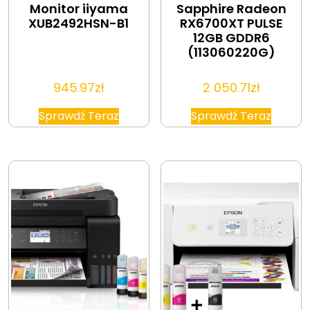
Monitor iiyama
Sapphire Radeon
XUB2492HSN-B1
RX6700XT PULSE
12GB GDDR6
(113060220G)
945.97
zł
2 050.71
zł
Sprawdź Teraz
Sprawdź Teraz