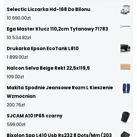
Selectic Liczarka Hd-168 Do Bilonu
10 690.00
zł
Ega Master Klucz 110,2cm Tytanowy 71783
10 534.82
zł
Drukarka Epson EcoTank L810
1 899.00
zł
Halcon Selva Beige Rekt 22,5x119,5
109.00
zł
Makita Spodnie Jeansowe Rozm L Kieszenie
Wzmocnion
200.76
zł
SJCAM A10 IP65 czarny
599.00
zł
Bixolon Spp L410 Usb Rs232 8 Dots/Mm (203