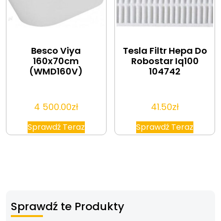
Besco Viya
Tesla Filtr Hepa Do
160x70cm
Robostar Iq100
(WMD160V)
104742
4 500.00
zł
41.50
zł
Sprawdź Teraz
Sprawdź Teraz
Sprawdź te Produkty