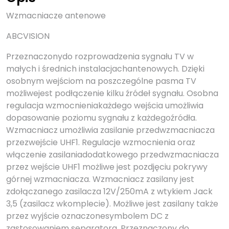
Wzmacniacze antenowe
ABCVISION
Przeznaczonydo rozprowadzenia sygnału TV w
małych i średnich instalacjachantenowych. Dzięki
osobnym wejściom na poszczególne pasma TV
możliwejest podłączenie kilku źródeł sygnału. Osobna
regulacja wzmocnieniakażdego wejścia umożliwia
dopasowanie poziomu sygnału z każdegoźródła.
Wzmacniacz umożliwia zasilanie przedwzmacniacza
przezwejście UHF1. Regulacje wzmocnienia oraz
włączenie zasilaniadodatkowego przedwzmacniacza
przez wejście UHF1 możliwe jest pozdjęciu pokrywy
górnej wzmacniacza. Wzmacniacz zasilany jest
zdołączanego zasilacza 12V/250mA z wtykiem Jack
3,5 (zasilacz wkomplecie). Możliwe jest zasilany także
przez wyjście oznaczonesymbolem DC z
zastosowaniem separatora. Przeznaczony do