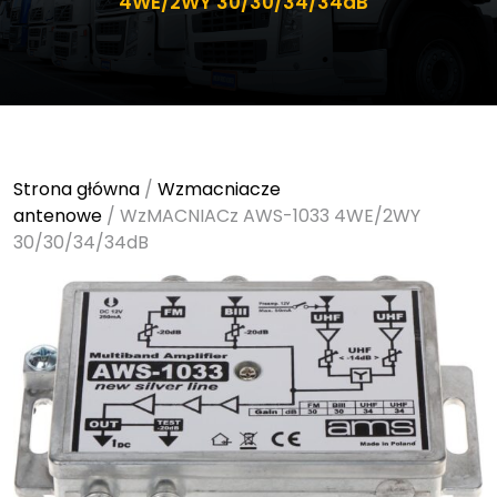
4WE/2WY 30/30/34/34dB
Strona główna
/
Wzmacniacze
antenowe
/ WzMACNIACz AWS-1033 4WE/2WY
30/30/34/34dB