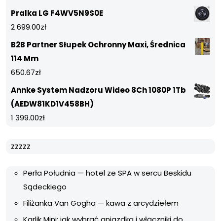
Pralka LG F4WV5N9S0E
2 699.00
zł
B2B Partner Słupek Ochronny Maxi, Średnica
114 Mm
650.67
zł
Annke System Nadzoru Wideo 8Ch 1080P 1Tb
(AEDW81KD1V458BH)
1 399.00
zł
zzzzz
Perła Południa — hotel ze SPA w sercu Beskidu
Sądeckiego
Filiżanka Van Gogha — kawa z arcydziełem
Karlik Mini: jak wybrać gniazdka i włączniki do