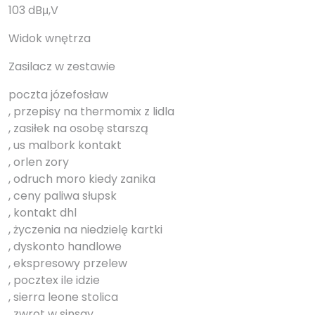
103 dBμ,V
Widok wnętrza
Zasilacz w zestawie
poczta józefosław
, przepisy na thermomix z lidla
, zasiłek na osobę starszą
, us malbork kontakt
, orlen zory
, odruch moro kiedy zanika
, ceny paliwa słupsk
, kontakt dhl
, życzenia na niedzielę kartki
, dyskonto handlowe
, ekspresowy przelew
, pocztex ile idzie
, sierra leone stolica
, zwrot w sinsay