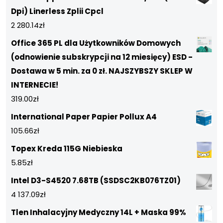
Dpi) Linerless Zplii Cpcl
2 280.14
zł
Office 365 PL dla Użytkowników Domowych
(odnowienie subskrypcji na 12 miesięcy) ESD -
Dostawa w 5 min. za 0 zł. NAJSZYBSZY SKLEP W
INTERNECIE!
319.00
zł
International Paper Papier Pollux A4
105.66
zł
Topex Kreda 115G Niebieska
5.85
zł
Intel D3-S4520 7.68TB (SSDSC2KB076TZ01)
4 137.09
zł
Tlen Inhalacyjny Medyczny 14L + Maska 99%