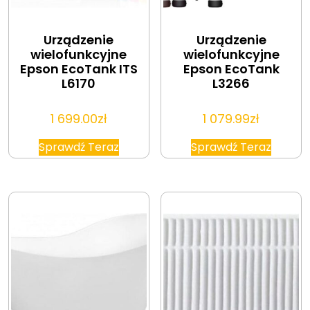
Urządzenie
Urządzenie
wielofunkcyjne
wielofunkcyjne
Epson EcoTank ITS
Epson EcoTank
L6170
L3266
1 699.00
zł
1 079.99
zł
Sprawdź Teraz
Sprawdź Teraz