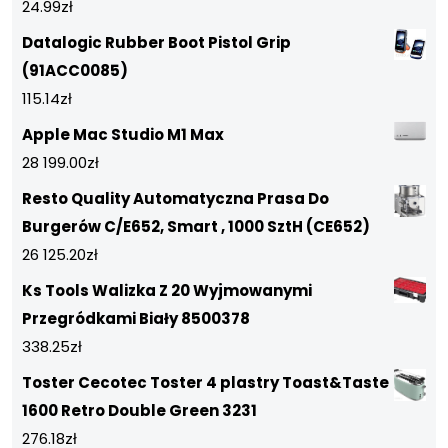
24.99
zł
Datalogic Rubber Boot Pistol Grip
(91ACC0085)
115.14
zł
Apple Mac Studio M1 Max
28 199.00
zł
Resto Quality Automatyczna Prasa Do
Burgerów C/E652, Smart , 1000 SztH (CE652)
26 125.20
zł
Ks Tools Walizka Z 20 Wyjmowanymi
Przegródkami Biały 8500378
338.25
zł
Toster Cecotec Toster 4 plastry Toast&Taste
1600 Retro Double Green 3231
276.18
zł