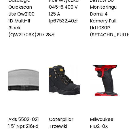
Datalogic
Pce Wtyczka
Zestaw Do
Quickscan
045-6 400 V
Monitoringu
Lite Qw2100
125 A
Domu 4
1D Multi-If
Ip67
532.40
zł
Kamery Full
Black
Hd 1080P
(QW2170BK)
297.28
zł
(SET4CHD_FULL
Axis 5502-021
Caterpillar
Milwaukee
1 5" Npt 216Fd
Trzewiki
FID2-0X