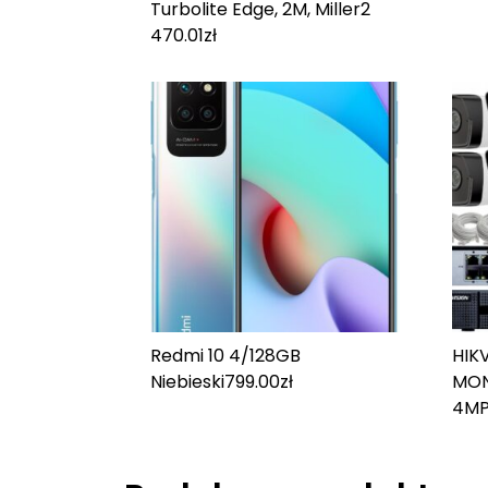
Turbolite Edge, 2M, Miller
2
470.01
zł
Redmi 10 4/128GB
HIK
Niebieski
799.00
zł
MON
4MP