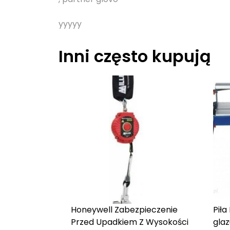
yyyyy
Inni często kupują
Honeywell Zabezpieczenie
Piła
Przed Upadkiem Z Wysokości
gla