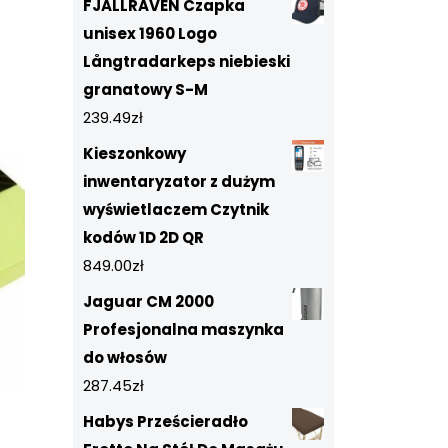
FJALLRAVEN Czapka
unisex 1960 Logo
Långtradarkeps niebieski
granatowy S-M
239.49
zł
Kieszonkowy
inwentaryzator z dużym
wyświetlaczem Czytnik
kodów 1D 2D QR
849.00
zł
Jaguar CM 2000
Profesjonalna maszynka
do włosów
287.45
zł
Habys Prześcieradło