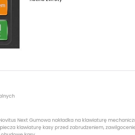
kalnych
Novitus Next Gumowa nakładka na klawiaturę mechanicz
piecza klawiaturę kasy przed zabrudzeniem, zawilgocen
a obudowę kasy.