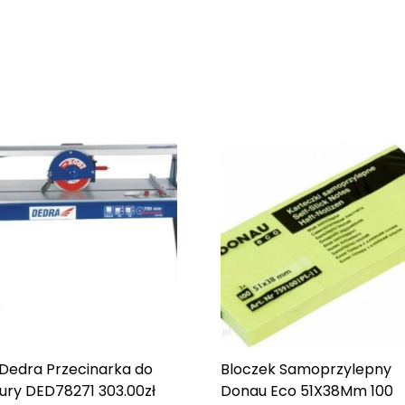
 Dedra Przecinarka do
Bloczek Samoprzylepny
zury DED7827
1 303.00
zł
Donau Eco 51X38Mm 100