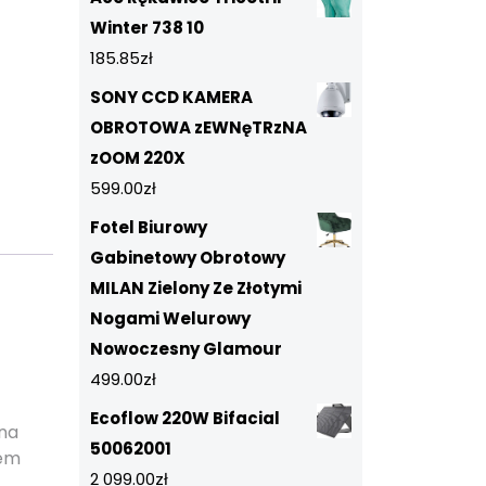
Winter 738 10
185.85
zł
SONY CCD KAMERA
OBROTOWA zEWNęTRzNA
zOOM 220X
599.00
zł
Fotel Biurowy
Gabinetowy Obrotowy
MILAN Zielony Ze Złotymi
Nogami Welurowy
Nowoczesny Glamour
499.00
zł
Ecoflow 220W Bifacial
na
50062001
iem
2 099.00
zł