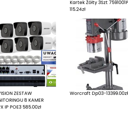
Kartek Żółty 3Szt 7591001P
11
5.24
zł
VISION ZESTAW
Worcraft Dp03-13
399.00
zł
ITORINGU 8 KAMER
X IP POE
3 585.00
zł