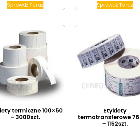
Sprawdź Teraz
Sprawdź Teraz
iety termiczne 100×50
Etykiety
– 3000szt.
termotransferowe 76
– 1152szt.