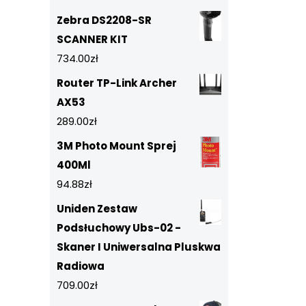
Zebra DS2208-SR
SCANNER KIT
734.00
zł
Router TP-Link Archer
AX53
289.00
zł
3M Photo Mount Sprej
400Ml
94.88
zł
Uniden Zestaw
Podsłuchowy Ubs-02 -
Skaner I Uniwersalna Pluskwa
Radiowa
709.00
zł