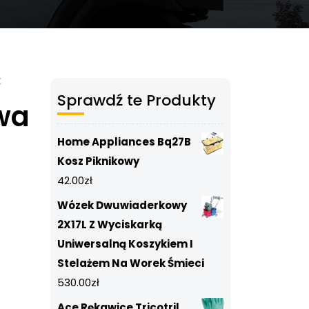
t
Sprawdź te Produkty
wa
Home Appliances Bq27B
Kosz Piknikowy
42.00
zł
Wózek Dwuwiaderkowy
2X17L Z Wyciskarką
Uniwersalną Koszykiem I
Stelażem Na Worek Śmieci
e
530.00
zł
Ace Rękawice Tricotril