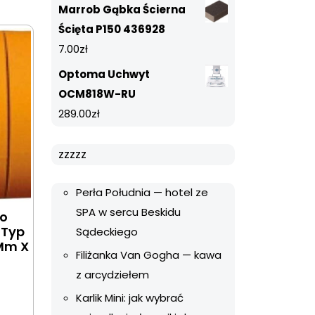
Marrob Gąbka Ścierna
Ścięta P150 436928
7.00
zł
Optoma Uchwyt
OCM818W-RU
289.00
zł
zzzzz
Perła Południa — hotel ze
SPA w sercu Beskidu
Do
 Typ
Sądeckiego
Mm X
Filiżanka Van Gogha — kawa
z arcydziełem
Karlik Mini: jak wybrać