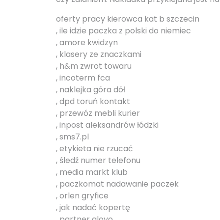
oferty pracy kierowca kat b szczecin
, ile idzie paczka z polski do niemiec
, amore kwidzyn
, klasery ze znaczkami
, h&m zwrot towaru
, incoterm fca
, naklejka góra dół
, dpd toruń kontakt
, przewóz mebli kurier
, inpost aleksandrów łódzki
, sms7.pl
, etykieta nie rzucać
, śledź numer telefonu
, media markt klub
, paczkomat nadawanie paczek
, orlen gryfice
, jak nadać kopertę
, partner glovo