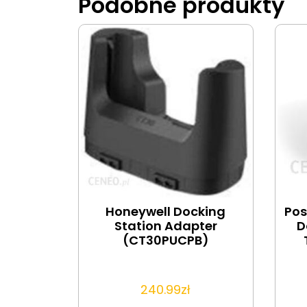
Podobne produkty
Honeywell Docking
Pos
Station Adapter
D
(CT30PUCPB)
240.99
zł