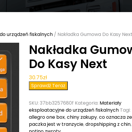
do urządzeń fiskalnych
/ Nakładka Gumowa Do Kasy Nex
Nakładka Gumo
Do Kasy Next
30.75
zł
Sprawdź Teraz
SKU:
37bb3257680f
Kategoria:
Materiały
eksploatacyjne do urządzeń fiskalnych
Tagi:
allegro one box
,
chiny zakupy
,
co oznacza z
paczka jest w tranzycie
,
dropshipping z chin
,
notino zwroty