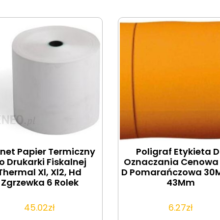
net Papier Termiczny
Poligraf Etykieta 
o Drukarki Fiskalnej
Oznaczania Cenowa
Thermal Xl, Xl2, Hd
D Pomarańczowa 30
Zgrzewka 6 Rolek
43Mm
45.02
zł
6.27
zł