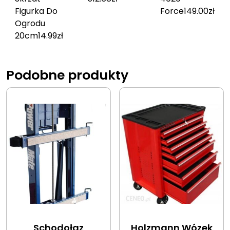
Figurka Do
Force
149.00
zł
Ogrodu
20cm
14.99
zł
Podobne produkty
Schodołaz
Holzmann Wózek