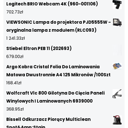
Logitech BRIO Webcam 4K (960-001106)
702.73
zł
VIEWSONIC Lampa do projektora PJD5555W -
oryginalna lampa z modułem (RLC093)
1 241.33
zł
Stiebel Eltron PEB 11 (202693)
679.00
zł
Argo Kobra Cristal Folia Do Laminowania
Matowa Dwustronnie A4 125 Mikronów /100Szt
168.41
zł
Wolfcraft Vlc 800 Gilotyna Do Cięcia Paneli
Winylowych I Laminowanych 6939000
368.95
zł
Bissell Odkurzacz Piorący Multiclean
Spot&Amp;Stain