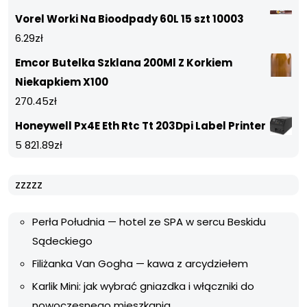
Vorel Worki Na Bioodpady 60L 15 szt 10003
6.29
zł
Emcor Butelka Szklana 200Ml Z Korkiem
Niekapkiem X100
270.45
zł
Honeywell Px4E Eth Rtc Tt 203Dpi Label Printer
5 821.89
zł
zzzzz
Perła Południa — hotel ze SPA w sercu Beskidu
Sądeckiego
Filiżanka Van Gogha — kawa z arcydziełem
Karlik Mini: jak wybrać gniazdka i włączniki do
nowoczesnego mieszkania