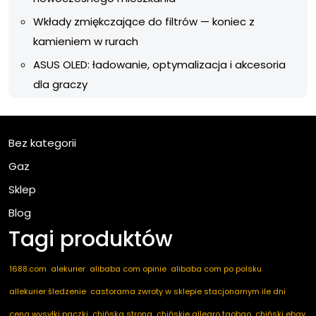
Wkłady zmiękczające do filtrów — koniec z
kamieniem w rurach
ASUS OLED: ładowanie, optymalizacja i akcesoria
dla graczy
Bez kategorii
Gaz
Sklep
Blog
Tagi produktów
1688.com
alekurier
alibaba com opinie
alibaba com po polsku
allekurier śledzenie
castorama zwroty w sklepie stacjonarnym ile dni
cena wysyłki paczki
chińska strona
chińskie allegro taobao
chiński ebay