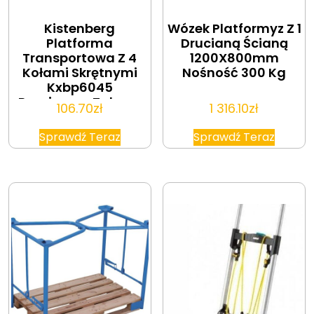
Kistenberg
Wózek Platformyz Z 1
Platforma
Drucianą Ścianą
Transportowa Z 4
1200X800mm
Kołami Skrętnymi
Nośność 300 Kg
Kxbp6045
Bezpieczne Zakupy
106.70
zł
1 316.10
zł
20 Lat Na Rynku ®
Sprawdź Teraz
Sprawdź Teraz