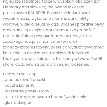
najlepszą stabilność także w wysokich obciążeniach.
Elementy metalowe są malowane lakierem
proszkowym RAL 5005. Przestrzeń ładunkowa i
wypełniania są wykonane z laminowanej płyty
wiórowej w dekorze jasny dąb. Boczne i przednie płyty
drewniane są oklejone obrzeżem ABS o grubości 1
mm. Koła Koła są wyposażone w pokrywę, które
zapobiega nawijaniu nici i sznurków oraz
zanieczyszczaniu łożyska, przez co wydłuża żywotność
koła. Koła są osadzone na stalowych łożyskach
tocznych, obręcz koła jest z litej gumy o twardości 98
shore, co zapewnia cichł pracę i jednocześnie…
rzeczy z usa sklep
, w co pakować paczki
, poczta kurier48
, mczestaw powiekszony
, tester oprogramowania bez doświadczenia
, gls tracking pl