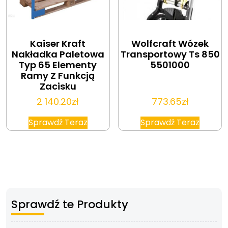
Kaiser Kraft
Wolfcraft Wózek
Nakładka Paletowa
Transportowy Ts 850
Typ 65 Elementy
5501000
Ramy Z Funkcją
Zacisku
2 140.20
zł
773.65
zł
Sprawdź Teraz
Sprawdź Teraz
Sprawdź te Produkty