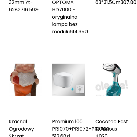
32mm Yt-
OPTOMA
63*31,5Cm
307.80
62827
16.59
zł
HD7000 -
oryginalna
lampa bez
modułu
614.35
zł
Krasnal
Premium 100
Cecotec Fast
Ogrodowy
PR1070+PR1072+PR1008
& Furious
1
Skrzat
512.68
zł
4020