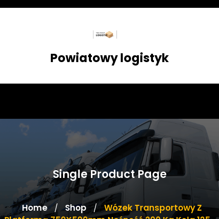
Skip
to
content
Powiatowy logistyk
Single Product Page
Home
Shop
Wózek Transportowy Z
/
/