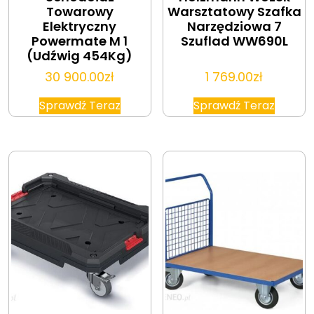
Towarowy
Warsztatowy Szafka
Elektryczny
Narzędziowa 7
Powermate M 1
Szuflad WW690L
(Udźwig 454Kg)
30 900.00
zł
1 769.00
zł
Sprawdź Teraz
Sprawdź Teraz