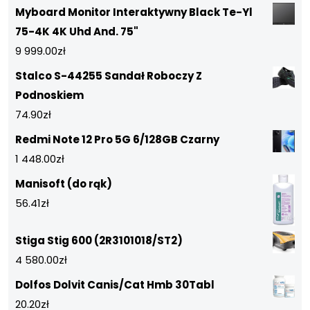
Myboard Monitor Interaktywny Black Te-Yl
75-4K 4K Uhd And. 75"
9 999.00
zł
Stalco S-44255 Sandał Roboczy Z
Podnoskiem
74.90
zł
Redmi Note 12 Pro 5G 6/128GB Czarny
1 448.00
zł
Manisoft (do rąk)
56.41
zł
Stiga Stig 600 (2R3101018/ST2)
4 580.00
zł
Dolfos Dolvit Canis/Cat Hmb 30Tabl
20.20
zł