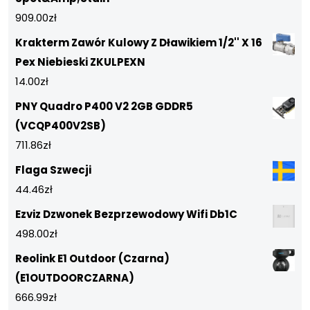
909.00
zł
Krakterm Zawór Kulowy Z Dławikiem 1/2'' X 16
Pex Niebieski ZKULPEXN
14.00
zł
PNY Quadro P400 V2 2GB GDDR5
(VCQP400V2SB)
711.86
zł
Flaga Szwecji
44.46
zł
Ezviz Dzwonek Bezprzewodowy Wifi Db1C
498.00
zł
Reolink E1 Outdoor (Czarna)
(E1OUTDOORCZARNA)
666.99
zł