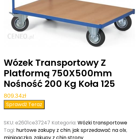
Wózek Transportowy Z
Platformą 750X500mm
Nośność 200 Kg Koła 125
809.34
zł
Sprawdź Teraz
SKU:
e2601ce37247
Kategoria:
Wózki transportowe
Tagi:
hurtowe zakupy z chin
,
jak sprzedawać na olx
,
minipaczka
,
zakupy z chin strony