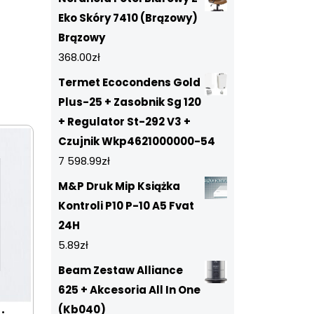
Eko Skóry 7410 (Brązowy)
Brązowy
368.00
zł
Termet Ecocondens Gold
Plus-25 + Zasobnik Sg 120
+ Regulator St-292 V3 +
Czujnik Wkp4621000000-54
7 598.99
zł
M&P Druk Mip Książka
Kontroli P10 P-10 A5 Fvat
24H
5.89
zł
Beam Zestaw Alliance
625 + Akcesoria All In One
(Kb040)