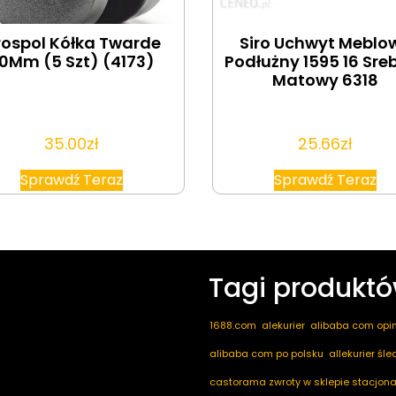
ospol Kółka Twarde
Siro Uchwyt Meblo
0Mm (5 Szt) (4173)
Podłużny 1595 16 Sre
Matowy 6318
35.00
zł
25.66
zł
Sprawdź Teraz
Sprawdź Teraz
Tagi produkt
1688.com
alekurier
alibaba com opin
alibaba com po polsku
allekurier śl
castorama zwroty w sklepie stacjona