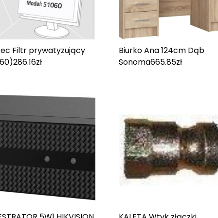
ec Filtr prywatyzujący
Biurko Ana 124cm Dąb
060)
286.16
zł
Sonoma
665.85
zł
ESTRATOR 5W1 HIKVISION
KALETA Wtyk złączki