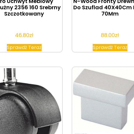
iro Uchwyt Meblowy
N-Wood Fronty Drew
użny 2356 160 Srebrny
Do Szuflad 40X40Cm 
Szczotkowany
70Mm
46.80
zł
88.00
zł
Sprawdź Teraz
Sprawdź Teraz