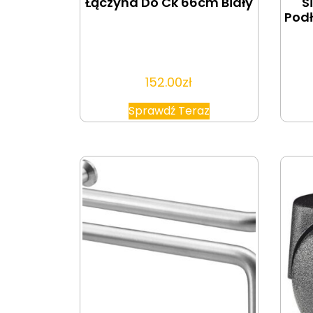
Łączyna Do Ck 66cm Biały
S
Podł
152.00
zł
Sprawdź Teraz