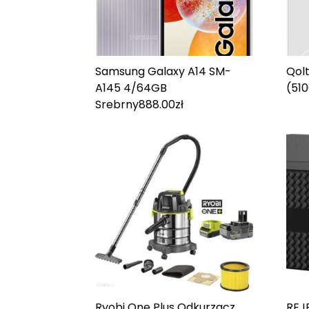
Samsung Galaxy A14 SM-
Qolt
A145 4/64GB
(51
Srebrny
888.00
zł
Ryobi One Plus Odkurzacz
REJ