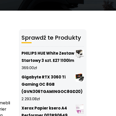
Sprawdź te Produkty
PHILIPS HUE White Zestaw
Startowy 3 szt. E27 1100lm
369.00
zł
Gigabyte RTX 3060 Ti
Gaming OC 8GB
(GVN306TGAMINGOC8GD20)
2 293.08
zł
mebli
Xerox Papier ksero A4
rier
ka
,
Performer 003R90649