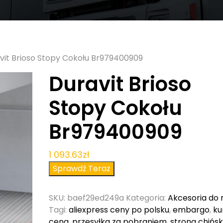
vit Brioso Stopy Cokołu Br979400909
Duravit Brioso
Stopy Cokołu
Br979400909
1 093.63
zł
Sprawdź Teraz
SKU:
baef29ed249a
Kategoria:
Akcesoria do 
Tagi:
aliexpress ceny po polsku
,
embargo
,
ku
cena
,
przesyłka za pobraniem
,
strona chińs