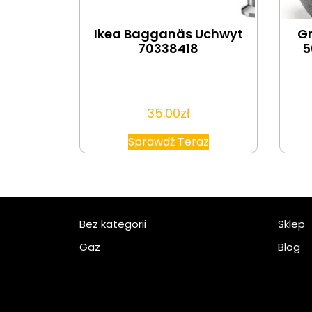
Ikea Bagganäs Uchwyt
Gr
70338418
5
35.00
zł
Sprawdź Teraz
Bez kategorii
Sklep
Gaz
Blog