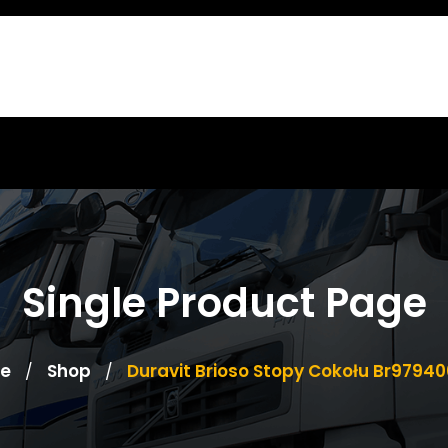
Single Product Page
e
Shop
Duravit Brioso Stopy Cokołu Br9794
/
/