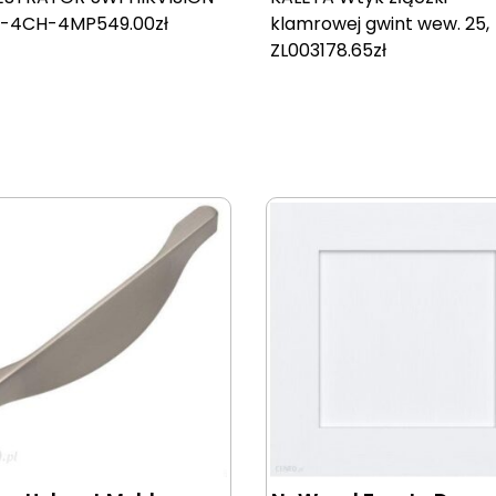
-4CH-4MP
549.00
zł
klamrowej gwint wew. 25,
ZL0031
78.65
zł