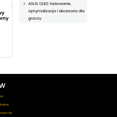
ASUS OLED: ładowanie,
optymalizacja i akcesoria dla
wy
brny
graczy
ów
ie
edzenie
rnym ile