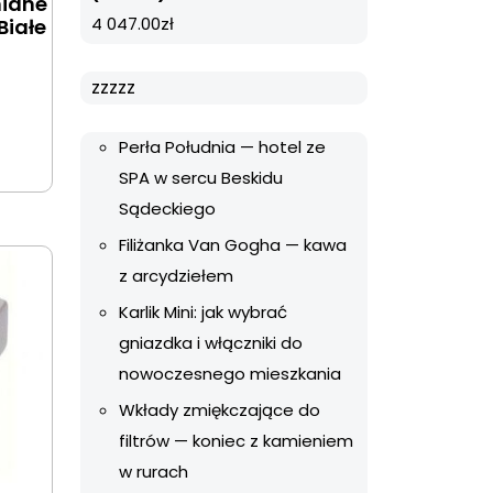
niane
4 047.00
zł
Białe
zzzzz
Perła Południa — hotel ze
SPA w sercu Beskidu
Sądeckiego
Filiżanka Van Gogha — kawa
z arcydziełem
Karlik Mini: jak wybrać
gniazdka i włączniki do
nowoczesnego mieszkania
Wkłady zmiękczające do
filtrów — koniec z kamieniem
w rurach