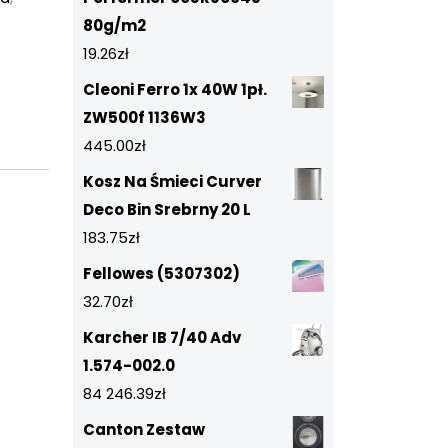
80g/m2
19.26
zł
Cleoni Ferro 1x 40W 1pł.
ZW500f 1136W3
445.00
zł
Kosz Na Śmieci Curver
Deco Bin Srebrny 20 L
183.75
zł
Fellowes (5307302)
32.70
zł
Karcher IB 7/40 Adv
1.574-002.0
84 246.39
zł
Canton Zestaw