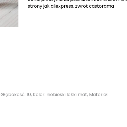
strony jak aliexpress
,
zwrot castorama
Głębokość: 10, Kolor: niebieski lekki mat, Materiał: