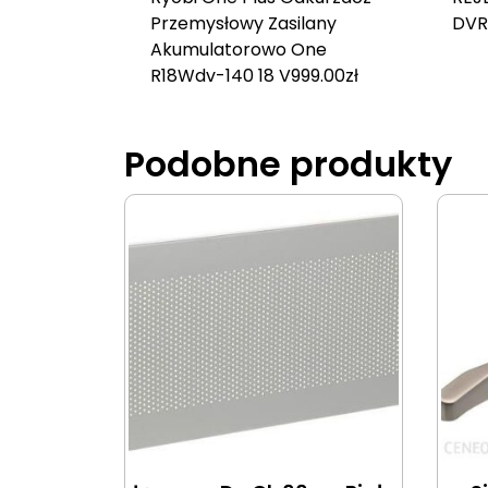
Przemysłowy Zasilany
DVR
Akumulatorowo One
R18Wdv-140 18 V
999.00
zł
Podobne produkty