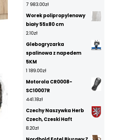
7 983.00
zł
Worek polipropylenowy
biały 55x80 cm
2.10
zł
Glebogryzarka
spalinowa z napedem
5KM
1 189.00
zł
Motorola CR0008-
SC10007R
441.18
zł
Czechy Naszywka Herb
Czech, Czeski Haft
8.20
zł
Nordhold Fotel Biurowy Z