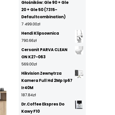
Głośników: Gle 90 + Gle
20 + Gle 50 (7315-
Defaultcombination)
7 499.00
zł
Hendi Klipsownica
790.66
zł
Cersanit PARVA CLEAN
ON K27-063
569.00
zł
Hikvision Zewnętrza
Kamera Full Hd 2Mp Ip67
Ir40M
187.84
zł
Dr.Coffee Ekspres Do
Kawy F10