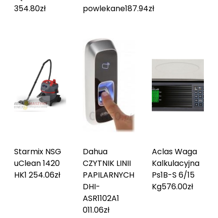
354.80
zł
powlekane
187.94
zł
Starmix NSG
Dahua
Aclas Waga
uClean 1420
CZYTNIK LINII
Kalkulacyjna
HK
1 254.06
zł
PAPILARNYCH
Ps1B-S 6/15
DHI-
Kg
576.00
zł
ASR1102A
1
011.06
zł