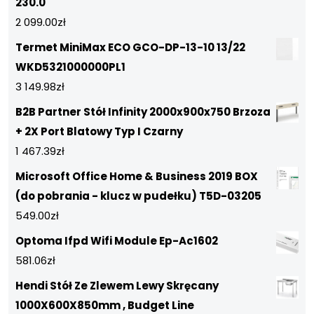
230.0
2 099.00
zł
Termet MiniMax ECO GCO-DP-13-10 13/22
WKD5321000000PL1
3 149.98
zł
B2B Partner Stół Infinity 2000x900x750 Brzoza
+ 2X Port Blatowy Typ I Czarny
1 467.39
zł
Microsoft Office Home & Business 2019 BOX
(do pobrania - klucz w pudełku) T5D-03205
549.00
zł
Optoma Ifpd Wifi Module Ep-Ac1602
581.06
zł
Hendi Stół Ze Zlewem Lewy Skręcany
1000X600X850mm , Budget Line