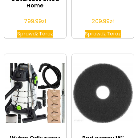
Home
799.99
zł
209.99
zł
Sprawdź Teraz
Sprawdź Teraz
Wuber Odkurzacz
Pad czarny 16″