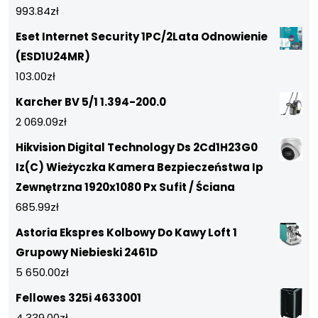
993.84
zł
Eset Internet Security 1PC/2Lata Odnowienie
(ESD1U24MR)
103.00
zł
Karcher BV 5/1 1.394-200.0
2 069.09
zł
Hikvision Digital Technology Ds 2Cd1H23G0
Iz(C) Wieżyczka Kamera Bezpieczeństwa Ip
Zewnętrzna 1920x1080 Px Sufit / Ściana
685.99
zł
Astoria Ekspres Kolbowy Do Kawy Loft 1
Grupowy Niebieski 2461D
5 650.00
zł
Fellowes 325i 4633001
4 339.00
zł