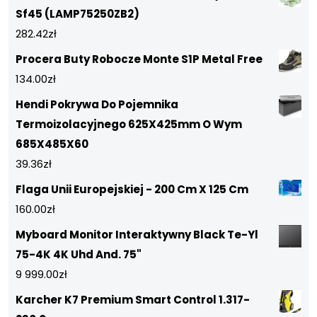
Sf45 (LAMP75250ZB2)
282.42
zł
Procera Buty Robocze Monte S1P Metal Free
134.00
zł
Hendi Pokrywa Do Pojemnika
Termoizolacyjnego 625X425mm O Wym
685X485X60
39.36
zł
Flaga Unii Europejskiej - 200 Cm X 125 Cm
160.00
zł
Myboard Monitor Interaktywny Black Te-Yl
75-4K 4K Uhd And. 75"
9 999.00
zł
Karcher K7 Premium Smart Control 1.317-