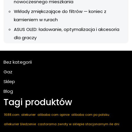
nowoczesnego mieszkania
Wkłady zmiękczające do filtrów — koniec z
kamieniem w rurach
ASUS OLED: ładowanie, optymalizacja i akcesoria
dla graczy
Bez kategorii
Gaz
Sklep
Blog
Tagi produktów
1688.com
alekurier
alibaba com opinie
alibaba com po polsku
allekurier śledzenie
castorama zwroty w sklepie stacjonarnym ile dni