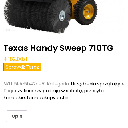
Texas Handy Sweep 710TG
4 182.00
zł
Sprawdź Teraz
SKU:
51dc5b42ce51
Kategoria:
Urządzenia sprzątające
Tagi:
czy kurierzy pracują w sobotę
,
przesyłki
kurierskie
,
tanie zakupy z chin
Opis