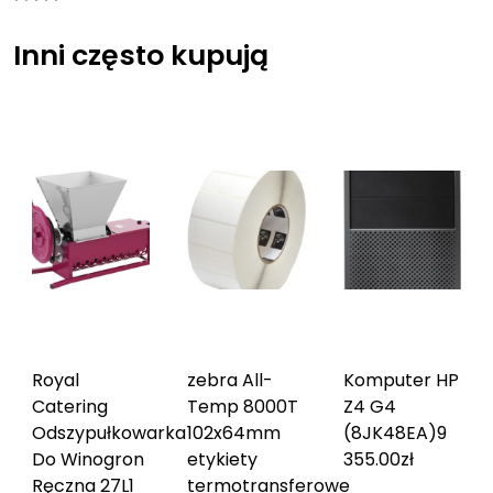
Inni często kupują
Royal
zebra All-
Komputer HP
Catering
Temp 8000T
Z4 G4
Odszypułkowarka
102x64mm
(8JK48EA)
9
Do Winogron
etykiety
355.00
zł
Ręczna 27L
1
termotransferowe