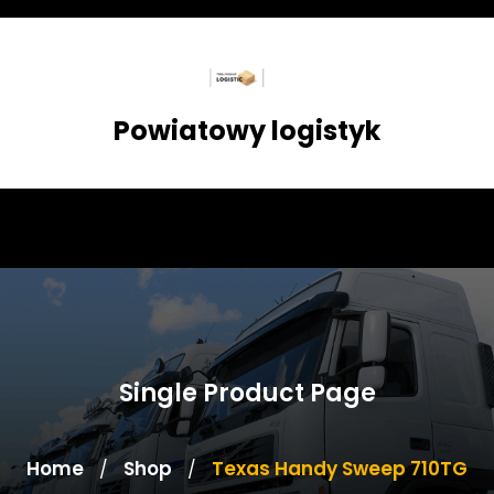
Skip
to
content
Powiatowy logistyk
Single Product Page
Home
Shop
Texas Handy Sweep 710TG
/
/