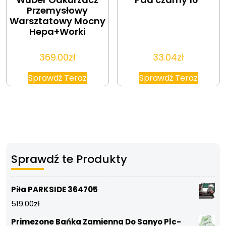
Przemysłowy
Warsztatowy Mocny
Hepa+Worki
369.00
zł
33.04
zł
Sprawdź Teraz
Sprawdź Teraz
Sprawdź te Produkty
Piła PARKSIDE 364705
519.00
zł
Primezone Bańka Zamienna Do Sanyo Plc-