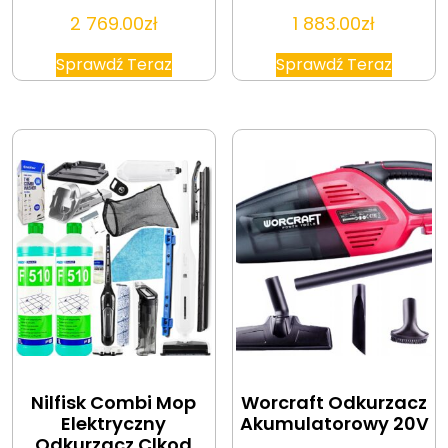
2 769.00
zł
1 883.00
zł
Sprawdź Teraz
Sprawdź Teraz
Nilfisk Combi Mop
Worcraft Odkurzacz
Elektryczny
Akumulatorowy 20V
Odkurzacz Clkod