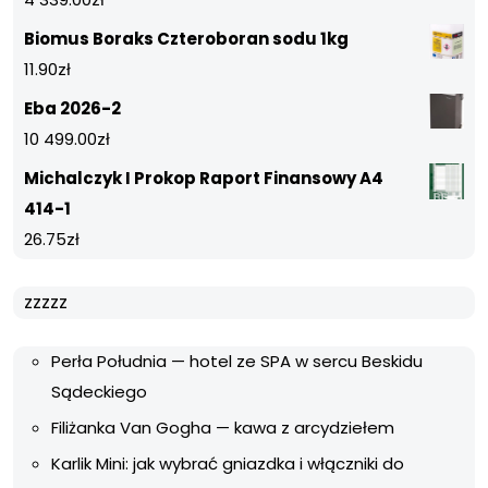
Biomus Boraks Czteroboran sodu 1kg
11.90
zł
Eba 2026-2
10 499.00
zł
Michalczyk I Prokop Raport Finansowy A4
414-1
26.75
zł
zzzzz
Perła Południa — hotel ze SPA w sercu Beskidu
Sądeckiego
Filiżanka Van Gogha — kawa z arcydziełem
Karlik Mini: jak wybrać gniazdka i włączniki do