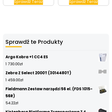
Sprawdź Teraz
Sprawdź Teraz
Sprawdź te Produkty
Argo Kobra +1 CC4 ES
1 730.00
zł
Zebra Z Select 2000T (3014480T)
1 459.00
zł
Fieldmann Zestaw narzędzi 56 el. (FDS 1015-
56R)
54.22
zł
Kistenberg Platforma Transportowa Z 4