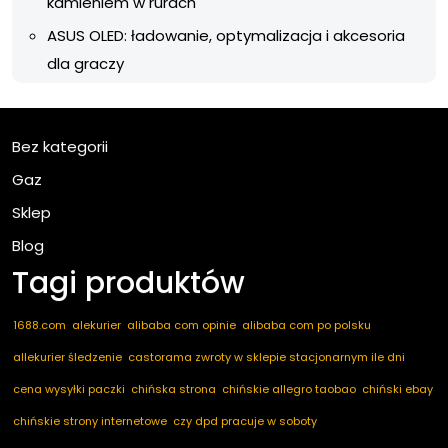
kamieniem w rurach
ASUS OLED: ładowanie, optymalizacja i akcesoria
dla graczy
Bez kategorii
Gaz
Sklep
Blog
Tagi produktów
1688.com
alekurier
alibaba com opinie
alibaba com po polsku
allekurier śledzenie
castorama zwroty w sklepie stacjonarnym ile dni
cena wysyłki paczki
chińska strona
chińskie allegro taobao
chiński ebay
chińskie strony internetowe
czy dpd pracuje w soboty