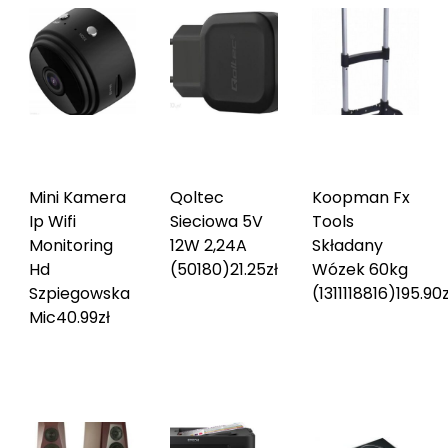
Mini Kamera
Qoltec
Koopman Fx
Ip Wifi
Sieciowa 5V
Tools
Monitoring
12W 2,24A
Składany
Hd
(50180)
21.25
zł
Wózek 60kg
Szpiegowska
(1311118816)
195.90
z
Mic
40.99
zł