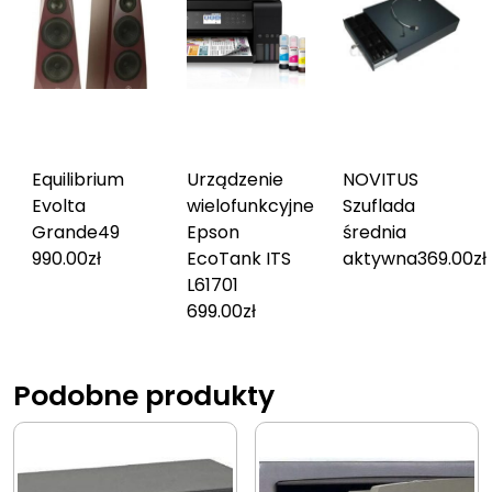
Equilibrium
Urządzenie
NOVITUS
Evolta
wielofunkcyjne
Szuflada
Grande
49
Epson
średnia
990.00
zł
EcoTank ITS
aktywna
369.00
zł
L6170
1
699.00
zł
Podobne produkty