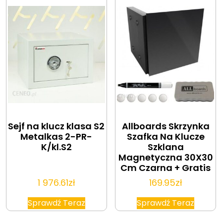
Sejf na klucz klasa S2
Allboards Skrzynka
Metalkas 2-PR-
Szafka Na Klucze
K/kl.S2
Szklana
Magnetyczna 30X30
Cm Czarna + Gratis
1 976.61
zł
169.95
zł
Sprawdź Teraz
Sprawdź Teraz