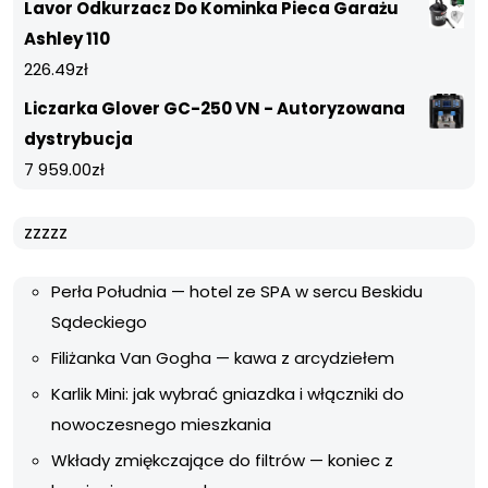
Lavor Odkurzacz Do Kominka Pieca Garażu
Ashley 110
226.49
zł
Liczarka Glover GC-250 VN - Autoryzowana
dystrybucja
7 959.00
zł
zzzzz
Perła Południa — hotel ze SPA w sercu Beskidu
Sądeckiego
Filiżanka Van Gogha — kawa z arcydziełem
Karlik Mini: jak wybrać gniazdka i włączniki do
nowoczesnego mieszkania
Wkłady zmiękczające do filtrów — koniec z