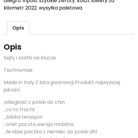
allegro
,
inpost szybkie zwroty
,
koszt lawety za
kilometr 2022
,
wysyłka paletowa
Opis
Opis
Sejfy i szafki na klucze
Technomax
Made in Italy 2 lata gwarancji Produkt najwyższej
jakości.
odległość z polski do chin
, co to fracht
, żabka terespol
, onet poczta wersja mobilna
, ile idzie paczka z niemiec do polski dhl