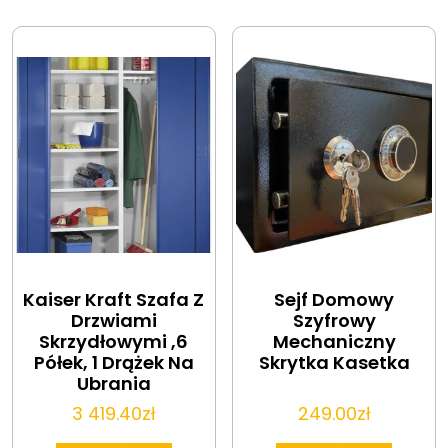
Kaiser Kraft Szafa Z
Sejf Domowy
Drzwiami
Szyfrowy
Skrzydłowymi ,6
Mechaniczny
Półek, 1 Drążek Na
Skrytka Kasetka
Ubrania
3 419.40
zł
249.00
zł