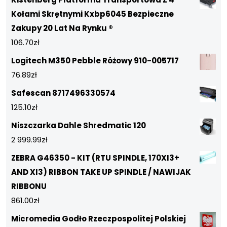
Kołami Skrętnymi Kxbp6045 Bezpieczne
Zakupy 20 Lat Na Rynku ®
106.70
zł
Logitech M350 Pebble Różowy 910-005717
76.89
zł
Safescan 8717496330574
125.10
zł
Niszczarka Dahle Shredmatic 120
2 999.99
zł
ZEBRA G46350 - KIT (RTU SPINDLE, 170XI3+
AND XI3) RIBBON TAKE UP SPINDLE / NAWIJAK
RIBBONU
861.00
zł
Micromedia Godło Rzeczpospolitej Polskiej