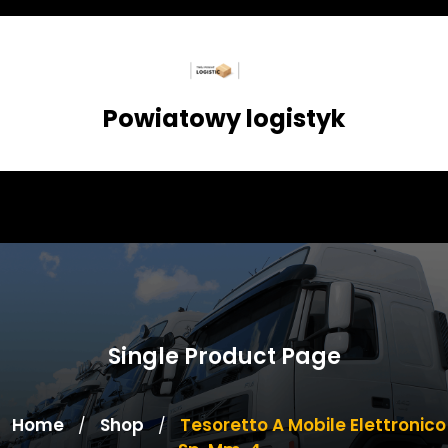
Skip
to
content
Powiatowy logistyk
Single Product Page
Home
Shop
Tesoretto A Mobile Elettronico
/
/