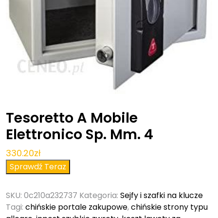
Tesoretto A Mobile
Elettronico Sp. Mm. 4
330.20
zł
Sprawdź Teraz
SKU:
0c210a232737
Kategoria:
Sejfy i szafki na klucze
Tagi:
chińskie portale zakupowe
,
chińskie strony typu