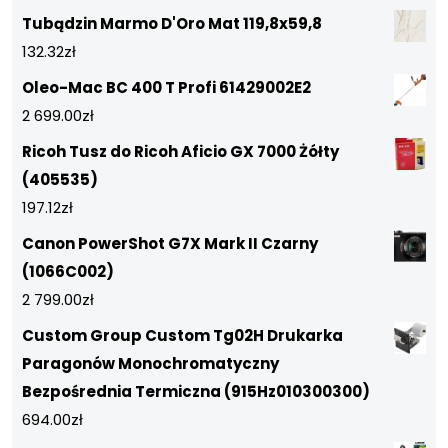
Tubądzin Marmo D'Oro Mat 119,8x59,8
132.32
zł
Oleo-Mac BC 400 T Profi 61429002E2
2 699.00
zł
Ricoh Tusz do Ricoh Aficio GX 7000 Żółty
(405535)
197.12
zł
Canon PowerShot G7X Mark II Czarny
(1066C002)
2 799.00
zł
Custom Group Custom Tg02H Drukarka
Paragonów Monochromatyczny
Bezpośrednia Termiczna (915Hz010300300)
694.00
zł