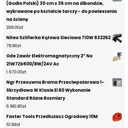
(Godło Polski) 30 cm x 36 cm na dibondzie,
wykrawane po kształcie tarczy - do powieszenia
na ścianę
209.00
zł
Niteo Szlifierka Kątowa Sieciowa 710W 632252
79.90
zł
Ode Zawór Elektromagnatyczny 2” No
21W7Zb500/8W/24V Ac
1 670.00
zł
Ngr Przesuwna Brama Przeciwpożarowa 1-
Skrzydłowa W Klasie Ei 60 Wykonanie
Standard Różne Rozmiary
6 961.80
zł
Faster Tools Przedłużacz Ogrodowy 10M
51.99
zł