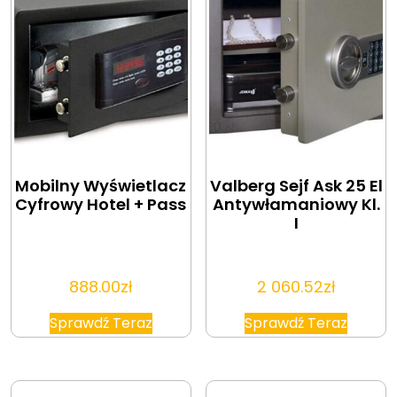
Mobilny Wyświetlacz
Valberg Sejf Ask 25 El
Cyfrowy Hotel + Pass
Antywłamaniowy Kl.
I
888.00
zł
2 060.52
zł
Sprawdź Teraz
Sprawdź Teraz