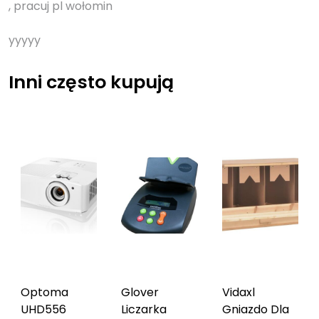
, pracuj pl wołomin
yyyyy
Inni często kupują
Optoma
Glover
Vidaxl
UHD55
6
Liczarka
Gniazdo Dla