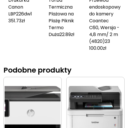
Drukarka
Torba
Przewód
Canon
Termiczna
endoskopowy
LBP226dw
1
Plażowa na
do kamery
351.73
zł
Plażę Piknik
Coantec
Termo
C60, Wersja -
Duża
22.89
zł
4,8 mm/ 2 m
(4820)
23
100.00
zł
Podobne produkty