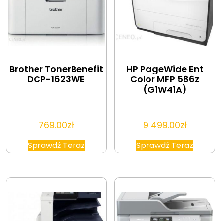
Brother TonerBenefit
HP PageWide Ent
DCP-1623WE
Color MFP 586z
(G1W41A)
769.00
zł
9 499.00
zł
Sprawdź Teraz
Sprawdź Teraz