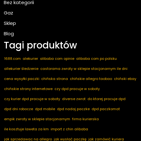
Bez kategorii
Gaz
Sklep
Blog
Tagi produktów
1688.com
alekurier
alibaba com opinie
alibaba com po polsku
allekurier śledzenie
castorama zwroty w sklepie stacjonarnym ile dni
cena wysyłki paczki
chińska strona
chińskie allegro taobao
chiński ebay
chińskie strony internetowe
czy dpd pracuje w soboty
czy kurier dpd pracuje w soboty
diverse zwrot
do ktorej pracuje dpd
dpd dni robocze
dpd mobile
dpd nadaj paczke
dpd paczkomat
empik zwroty w sklepie stacjonarnym
firma kurierska
ile kosztuje laweta za km
import z chin alibaba
jak sprzedawac na allegro
jak wysłać paczkę
jak zamówić kuriera