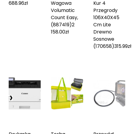
688.96
zł
Wagowa
Kur 4
Volumatic
Przegrody
Count Easy,
106X40X45
(887419)
2
Cm Lite
158.00
zł
Drewno
Sosnowe
(170658)
315.99
zł