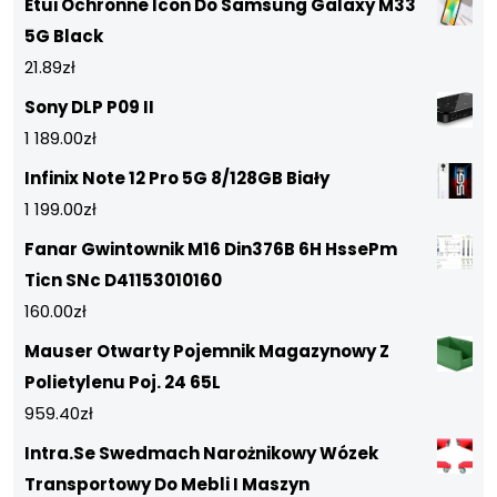
Etui Ochronne Icon Do Samsung Galaxy M33
5G Black
21.89
zł
Sony DLP P09 II
1 189.00
zł
Infinix Note 12 Pro 5G 8/128GB Biały
1 199.00
zł
Fanar Gwintownik M16 Din376B 6H HssePm
Ticn SNc D41153010160
160.00
zł
Mauser Otwarty Pojemnik Magazynowy Z
Polietylenu Poj. 24 65L
959.40
zł
Intra.Se Swedmach Narożnikowy Wózek
Transportowy Do Mebli I Maszyn