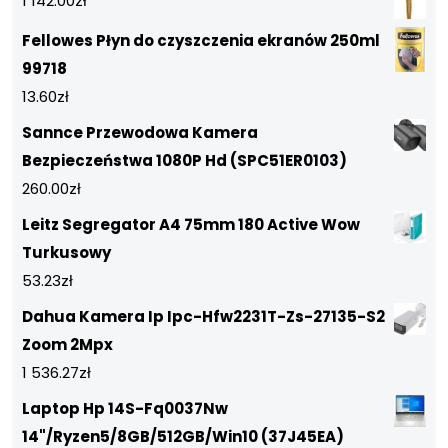
1 142.00
zł
Fellowes Płyn do czyszczenia ekranów 250ml
99718
13.60
zł
Sannce Przewodowa Kamera
Bezpieczeństwa 1080P Hd (SPC51ER0103)
260.00
zł
Leitz Segregator A4 75mm 180 Active Wow
Turkusowy
53.23
zł
Dahua Kamera Ip Ipc-Hfw2231T-Zs-27135-S2
Zoom 2Mpx
1 536.27
zł
Laptop Hp 14S-Fq0037Nw
14"/Ryzen5/8GB/512GB/Win10 (37J45EA)