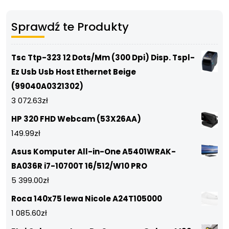
Sprawdź te Produkty
Tsc Ttp-323 12 Dots/Mm (300 Dpi) Disp. Tspl-
Ez Usb Usb Host Ethernet Beige
(99040A0321302)
3 072.63
zł
HP 320 FHD Webcam (53X26AA)
149.99
zł
Asus Komputer All-in-One A5401WRAK-
BA036R i7-10700T 16/512/W10 PRO
5 399.00
zł
Roca 140x75 lewa Nicole A24T105000
1 085.60
zł