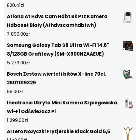
820.41
zł
Atlona At Hdvs Cam Hdbt Bk Ptz Kamera
Hdbaset Biały (Athdvscamhdbtwh)
7 899.00
zł
Samsung Galaxy Tab S8 Ultra Wi-Fi 14.6"
8/128GB Grafitowy (SM-X900NZAAEUE)
5 279.00
zł
Bosch Zestaw wierteł i bitów X-line 70el.
2607019329
99.00
zł
Ineotronic Ukryta Mini Kamera Szpiegowska
Wi-Fi Odświeżacz Pl
1 299.00
zł
Artero Nożyczki Fryzjerskie Black Gold 5,5'