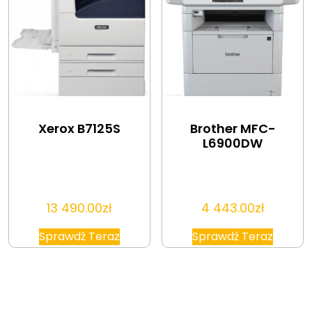
Xerox B7125S
Brother MFC-
L6900DW
13 490.00
zł
4 443.00
zł
Sprawdź Teraz
Sprawdź Teraz