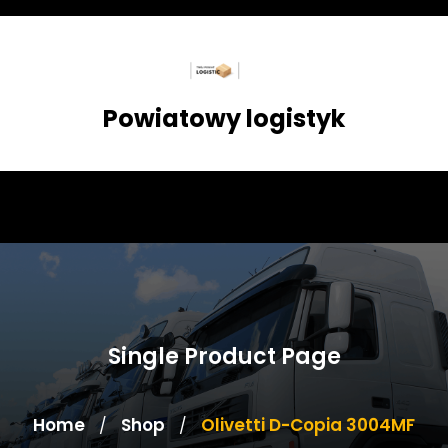
Skip
to
content
Powiatowy logistyk
Single Product Page
Home
Shop
Olivetti D-Copia 3004MF
/
/