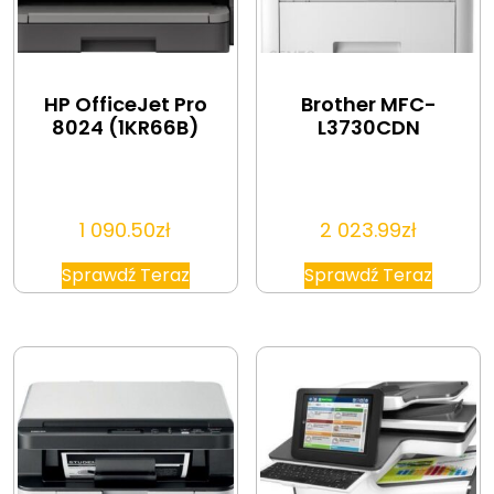
HP OfficeJet Pro
Brother MFC-
8024 (1KR66B)
L3730CDN
1 090.50
zł
2 023.99
zł
Sprawdź Teraz
Sprawdź Teraz