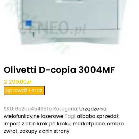
Olivetti D-copia 3004MF
2 299.00
zł
Sprawdź Teraz
SKU:
6e2ba45496fb
Kategoria:
Urządzenia
wielofunkcyjne laserowe
Tagi:
alibaba sprzedaż
,
import z chin krok po kroku
,
marketplace
,
ombre
zwrot
,
zakupy z chin strony