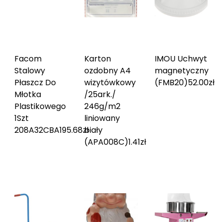
Facom
Karton
IMOU Uchwyt
Stalowy
ozdobny A4
magnetyczny
Płaszcz Do
wizytówkowy
(FMB20)
52.00
zł
Młotka
/25ark./
Plastikowego
246g/m2
1Szt
liniowany
208A32CBA
195.68
zł
biały
(APA008C)
1.41
zł