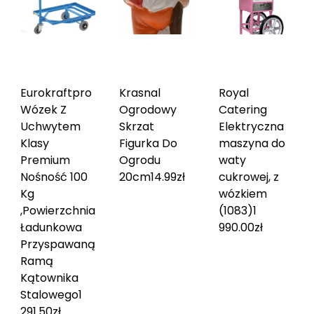
Eurokraftpro
Krasnal
Royal
Wózek Z
Ogrodowy
Catering
Uchwytem
Skrzat
Elektryczna
Klasy
Figurka Do
maszyna do
Premium
Ogrodu
waty
Nośność 100
20cm
14.99
zł
cukrowej, z
Kg
wózkiem
,Powierzchnia
(1083)
1
Ładunkowa
990.00
zł
Przyspawaną
Ramą
Kątownika
Stalowego
1
291.50
zł