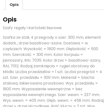
Opis
Opis
Szafy regały i kartoteki biurowe
Szafka ze stali, 4 przegrody o szer. 300 mm, element
dodatk., drzwi bazaltowo-szare. Dostawa = w
częściach. Wysokość = 1800 mm. Głębokość = 500
mm. Szerokość = 300 mm. Kolor korpusu =
jasnoszary, RAL 7035. Kolor drzwi = bazaltowo-szary,
RAL 7012. Rodzaj zamknięcia = rygiel obrotowy do
kłódki. Liczba przedziałów = 1 szt. Liczba przegród = 4
szt. Szer. przedziału = 300 mm. Materiał = blacha
stalowa, lakierowana proszkowo. Wys. przedziału =
1800 mm. Wyposażenie wewnętrzne = bez
wyposażenia wewnętrznego. Szer. wewn. = 237 mm.
Wys. wewn. = 405 mm. Głęb. wewn. = 458 mm. Rodzaj
drzwi = drzwi skrzydłowe. Ilość kluczy = 2 szt. Wys.