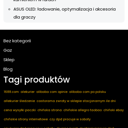
ASUS OLED: ładowanie, optymalizacja i akcesoria
dla graczy
Bez kategorii
Gaz
Sklep
Blog
Tagi produktów
1688.com
alekurier
alibaba com opinie
alibaba com po polsku
allekurier śledzenie
castorama zwroty w sklepie stacjonarnym ile dni
cena wysyłki paczki
chińska strona
chińskie allegro taobao
chiński ebay
chińskie strony internetowe
czy dpd pracuje w soboty