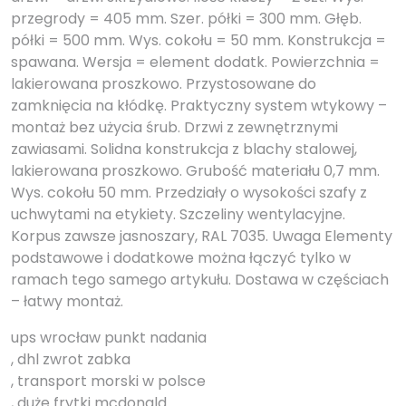
przegrody = 405 mm. Szer. półki = 300 mm. Głęb.
półki = 500 mm. Wys. cokołu = 50 mm. Konstrukcja =
spawana. Wersja = element dodatk. Powierzchnia =
lakierowana proszkowo. Przystosowane do
zamknięcia na kłódkę. Praktyczny system wtykowy –
montaż bez użycia śrub. Drzwi z zewnętrznymi
zawiasami. Solidna konstrukcja z blachy stalowej,
lakierowana proszkowo. Grubość materiału 0,7 mm.
Wys. cokołu 50 mm. Przedziały o wysokości szafy z
uchwytami na etykiety. Szczeliny wentylacyjne.
Korpus zawsze jasnoszary, RAL 7035. Uwaga Elementy
podstawowe i dodatkowe można łączyć tylko w
ramach tego samego artykułu. Dostawa w częściach
– łatwy montaż.
ups wrocław punkt nadania
, dhl zwrot zabka
, transport morski w polsce
, duże frytki mcdonald