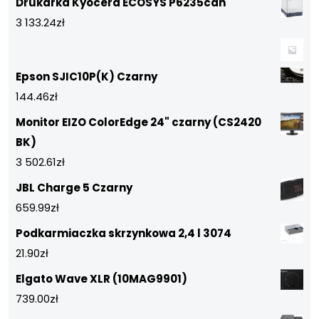
Drukarka Kyocera ECOSYS P6235cdn
3 133.24
zł
Epson SJIC10P(K) Czarny
144.46
zł
Monitor EIZO ColorEdge 24" czarny (CS2420
BK)
3 502.61
zł
JBL Charge 5 Czarny
659.99
zł
Podkarmiaczka skrzynkowa 2,4 l 3074
21.90
zł
Elgato Wave XLR (10MAG9901)
739.00
zł