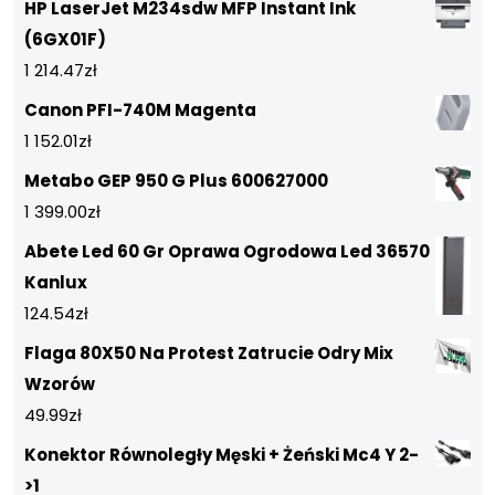
HP LaserJet M234sdw MFP Instant Ink
(6GX01F)
1 214.47
zł
Canon PFI-740M Magenta
1 152.01
zł
Metabo GEP 950 G Plus 600627000
1 399.00
zł
Abete Led 60 Gr Oprawa Ogrodowa Led 36570
Kanlux
124.54
zł
Flaga 80X50 Na Protest Zatrucie Odry Mix
Wzorów
49.99
zł
Konektor Równoległy Męski + Żeński Mc4 Y 2-
>1