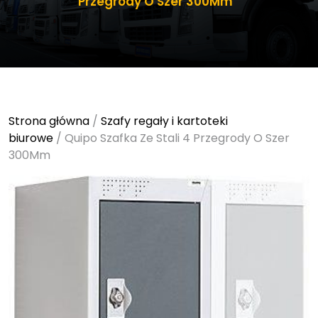
Przegrody O Szer 300Mm
Strona główna
/
Szafy regały i kartoteki
biurowe
/ Quipo Szafka Ze Stali 4 Przegrody O Szer
300Mm