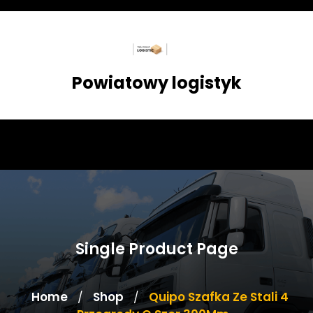
Skip
to
content
Powiatowy logistyk
Single Product Page
Home
Shop
Quipo Szafka Ze Stali 4
/
/