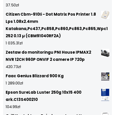
37.50
zł
Citizen Cbm-910Ii - Dot Matrix Pos Printer 1.8
Lps 1.08x2.4mm
Katakana,Pc437,Pc858,Pc860,Pc863,Pc865,Wpc1
252 0.13 µ (CBM91040RF2A)
1 035.31
zł
Zestaw do monitoringu PNI House IPMAX2
NVR 12CH 960P ONVIF 2 camere IP 720p
420.73
zł
Faac Genius Blizzard 900 Kg
1 289.00
zł
Epson SureLab Luster 250g 10x15 400
ark.C13S400210
104.99
zł