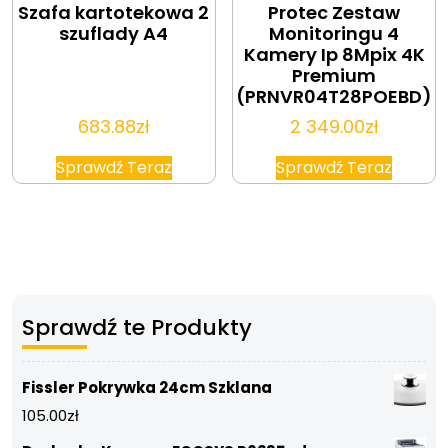
Szafa kartotekowa 2
Protec Zestaw
szuflady A4
Monitoringu 4
Kamery Ip 8Mpix 4K
Premium
(PRNVR04T28POEBD)
683.88
zł
2 349.00
zł
Sprawdź Teraz
Sprawdź Teraz
Sprawdź te Produkty
Fissler Pokrywka 24cm Szklana
105.00
zł