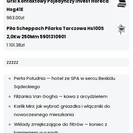
Grill Kontaktowy Pojedynczy Invest Horeca
Hsg41E
963.00
zł
Piła Scheppach Pilarka Tarczowa Hs100S
2,0Kw 250Mm 5901310901
1 101.38
zł
zzzzz
Perła Południa — hotel ze SPA w sercu Beskidu
Sądeckiego
Filiżanka Van Gogha — kawa z arcydziełem
Karlik Mini: jak wybrać gniazdka i włączniki do
nowoczesnego mieszkania
Wkłady zmiękczające do filtrów — koniec z
kamieniem w rurach