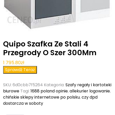
Quipo Szafka Ze Stali 4
Przegrody O Szer 300Mm
1 795.80
zł
Sprawdź Teraz
SKU:
6d0cbb7f5264
Kategoria:
Szafy regały i kartoteki
biurowe
Tagi:
1688 poland opinie
,
allekurier logowanie
,
chińskie sklepy internetowe po polsku
,
czy dpd
dostarcza w soboty