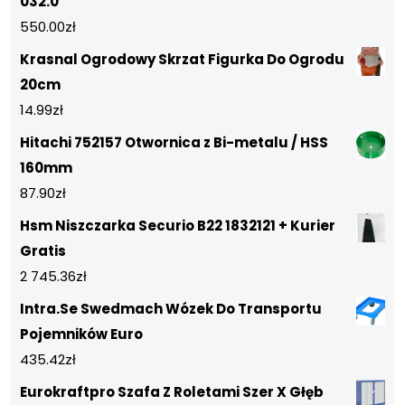
032.0
550.00
zł
Krasnal Ogrodowy Skrzat Figurka Do Ogrodu
20cm
14.99
zł
Hitachi 752157 Otwornica z Bi-metalu / HSS
160mm
87.90
zł
Hsm Niszczarka Securio B22 1832121 + Kurier
Gratis
2 745.36
zł
Intra.Se Swedmach Wózek Do Transportu
Pojemników Euro
435.42
zł
Eurokraftpro Szafa Z Roletami Szer X Głęb