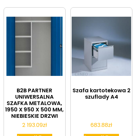
B2B PARTNER
Szafa kartotekowa 2
UNIWERSALNA
szuflady A4
SZAFKA METALOWA,
1950 X 950 X 500 MM,
NIEBIESKIE DRZWI
2 193.09
zł
683.88
zł