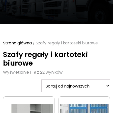
Strona główna
/ Szafy regały i kartoteki biurowe
Szafy regały i kartoteki
biurowe
Sorted
Wyświetlanie 1–9 z 22 wyników
by
latest