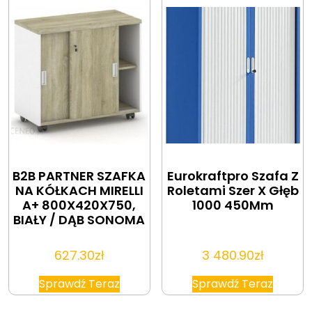
B2B PARTNER SZAFKA
Eurokraftpro Szafa Z
NA KÓŁKACH MIRELLI
Roletami Szer X Głęb
A+ 800X420X750,
1000 450Mm
BIAŁY / DĄB SONOMA
627.30
zł
3 480.90
zł
Sprawdź Teraz
Sprawdź Teraz