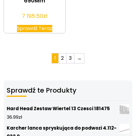
690Mm
7 195.50
zł
Sprawdź Teraz
1
2
3
→
Sprawdź te Produkty
Hard Head Zestaw Wiertel 13 Czesci 181475
36.99
zł
Karcher lanca spryskująca do podwozi 4.112-