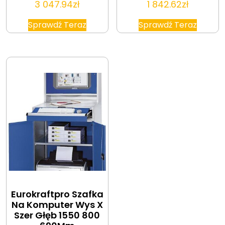
3 047.94
zł
1 842.62
zł
Sprawdź Teraz
Sprawdź Teraz
Eurokraftpro Szafka
Na Komputer Wys X
Szer Głęb 1550 800