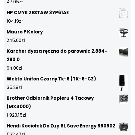
47.05
zł
HP CMYK ZESTAW 3YP61AE
104.19
zł
Mauro F Kolory
245.00
zł
Karcher dysza ręczna do parownic 2.884-
280.0
64.00
zł
Wekta Unifon Czarny Tk-6 (TK-6-CZ)
35.28
zł
Brother Odbiornik Papieru 4 Tacowy
(MX4000)
1 923.15
zł
Hendi Kociołek Do Zup 8L Save Energy 860502
532.47
zł