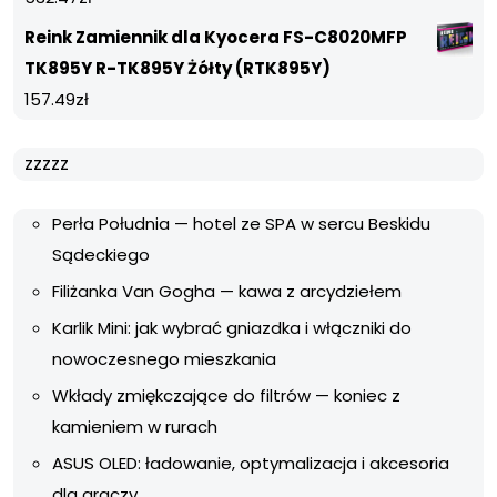
Reink Zamiennik dla Kyocera FS-C8020MFP
TK895Y R-TK895Y Żółty (RTK895Y)
157.49
zł
zzzzz
Perła Południa — hotel ze SPA w sercu Beskidu
Sądeckiego
Filiżanka Van Gogha — kawa z arcydziełem
Karlik Mini: jak wybrać gniazdka i włączniki do
nowoczesnego mieszkania
Wkłady zmiękczające do filtrów — koniec z
kamieniem w rurach
ASUS OLED: ładowanie, optymalizacja i akcesoria
dla graczy