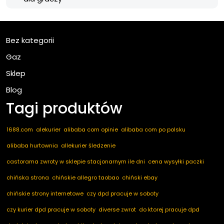
Bez kategorii
Gaz
Sklep
Blog
Tagi produktów
1688.com
alekurier
alibaba com opinie
alibaba com po polsku
alibaba hurtownia
allekurier śledzenie
castorama zwroty w sklepie stacjonarnym ile dni
cena wysyłki paczki
chińska strona
chińskie allegro taobao
chiński ebay
chińskie strony internetowe
czy dpd pracuje w soboty
czy kurier dpd pracuje w soboty
diverse zwrot
do ktorej pracuje dpd