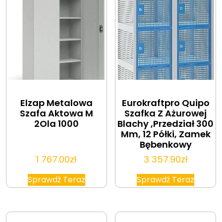
Elzap Metalowa
Eurokraftpro Quipo
Szafa Aktowa M
Szafka Z Ażurowej
2Ola 1000
Blachy ,Przedział 300
Mm, 12 Półki, Zamek
Bębenkowy
1 767.00
zł
3 357.90
zł
Sprawdź Teraz
Sprawdź Teraz