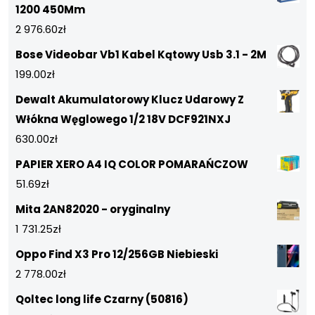
1200 450Mm
2 976.60
zł
Bose Videobar Vb1 Kabel Kątowy Usb 3.1 - 2M
199.00
zł
Dewalt Akumulatorowy Klucz Udarowy Z
Włókna Węglowego 1/2 18V DCF921NXJ
630.00
zł
PAPIER XERO A4 IQ COLOR POMARAŃCZOW
51.69
zł
Mita 2AN82020 - oryginalny
1 731.25
zł
Oppo Find X3 Pro 12/256GB Niebieski
2 778.00
zł
Qoltec long life Czarny (50816)