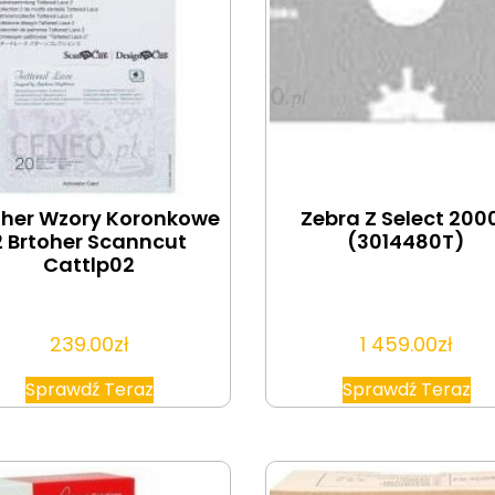
ther Wzory Koronkowe
Zebra Z Select 200
2 Brtoher Scanncut
(3014480T)
Cattlp02
239.00
zł
1 459.00
zł
Sprawdź Teraz
Sprawdź Teraz