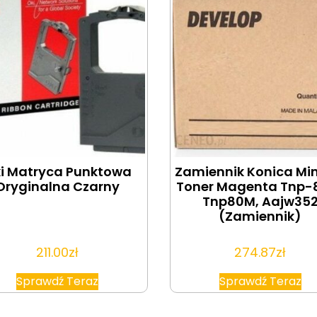
i Matryca Punktowa
Zamiennik Konica Mi
Oryginalna Czarny
Toner Magenta Tnp-
Tnp80M, Aajw35
(Zamiennik)
211.00
zł
274.87
zł
Sprawdź Teraz
Sprawdź Teraz