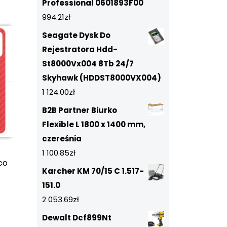
Professional 0601893F00
994.21
zł
Seagate Dysk Do
Rejestratora Hdd-
St8000Vx004 8Tb 24/7
Skyhawk (HDDST8000VX004)
1 124.00
zł
B2B Partner Biurko
Flexible L 1800 x 1400 mm,
czereśnia
1 100.85
zł
co
Karcher KM 70/15 C 1.517-
-
151.0
2 053.69
zł
Dewalt Dcf899Nt