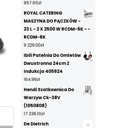
957.65
zł
ROYAL CATERING
MASZYNA DO PĄCZKÓW -
23 L - 2 X 2500 W RCDM-6K - -
RCDM-6K
9 229.00
zł
Ibili Patelnia Do Omletów
Dwustronna 24cm Z
Indukcja 405924
164.99
zł
Hendi Szatkownica Do
Warzyw Ck-38V
(1050808)
17 236.10
zł
De Dietrich