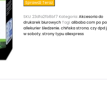
Sprawdź Teraz
SKU:
23dfa2fb8bf7
Kategoria:
Akcesoria do
drukarek biurowych
Tagi:
alibaba com po po
allekurier śledzenie
,
chińska strona
,
czy dpd j
w soboty
,
strony typu aliexpress