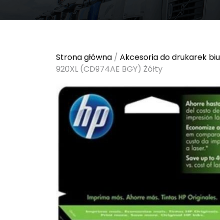
Strona główna
/
Akcesoria do drukarek bi
920XL (CD974AE BGY) Żółty