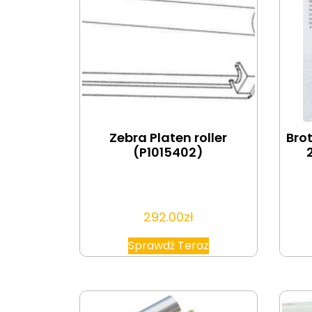
Zebra Platen roller
Bro
(P1015402)
292.00
zł
Sprawdź Teraz