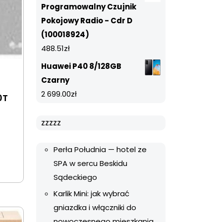
Programowalny Czujnik
Pokojowy Radio - Cdr D
(100018924)
488.51
zł
Huawei P40 8/128GB
Czarny
2 699.00
zł
0T
zzzzz
Perła Południa — hotel ze
SPA w sercu Beskidu
Sądeckiego
Karlik Mini: jak wybrać
gniazdka i włączniki do
nowoczesnego mieszkania