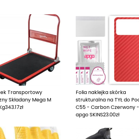
ek Transportowy
Folia naklejka skórka
zny Składany Mega M
strukturalna na TYŁ do Po
Kg
343.17
zł
C55 - Carbon Czerwony 
apgo SKINS
23.00
zł