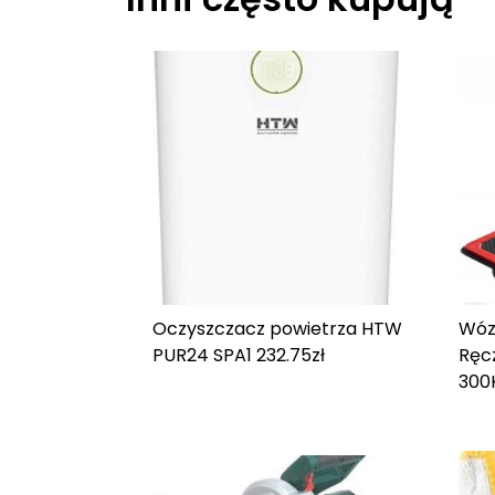
Oczyszczacz powietrza HTW
Wóz
PUR24 SPA
1 232.75
zł
Ręc
300