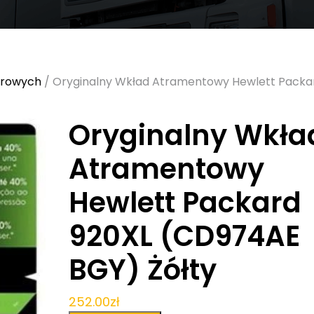
urowych
/ Oryginalny Wkład Atramentowy Hewlett Packa
Oryginalny Wkła
Atramentowy
Hewlett Packard
920XL (CD974AE
BGY) Żółty
252.00
zł