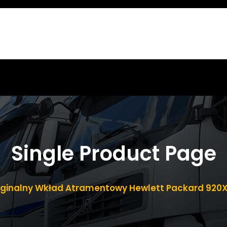
Single Product Page
ginalny Wkład Atramentowy Hewlett Packard 920X