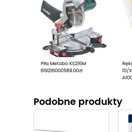
Piła Metabo KS216M
Ręk
619216000
589.00
zł
10/X
A10
Podobne produkty