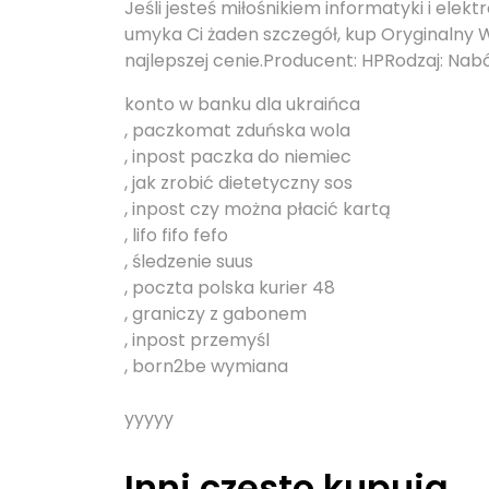
Jeśli jesteś miłośnikiem informatyki i elek
umyka Ci żaden szczegół, kup Oryginalny
najlepszej cenie.Producent: HPRodzaj: Nabó
konto w banku dla ukraińca
, paczkomat zduńska wola
, inpost paczka do niemiec
, jak zrobić dietetyczny sos
, inpost czy można płacić kartą
, lifo fifo fefo
, śledzenie suus
, poczta polska kurier 48
, graniczy z gabonem
, inpost przemyśl
, born2be wymiana
yyyyy
Inni często kupują