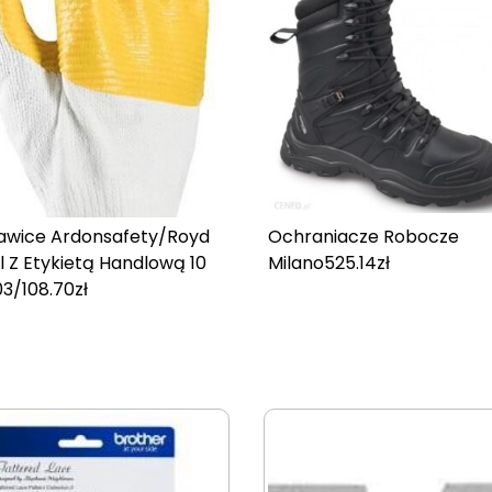
awice Ardonsafety/Royd
Ochraniacze Robocze
l Z Etykietą Handlową 10
Milano
525.14
zł
03/10
8.70
zł