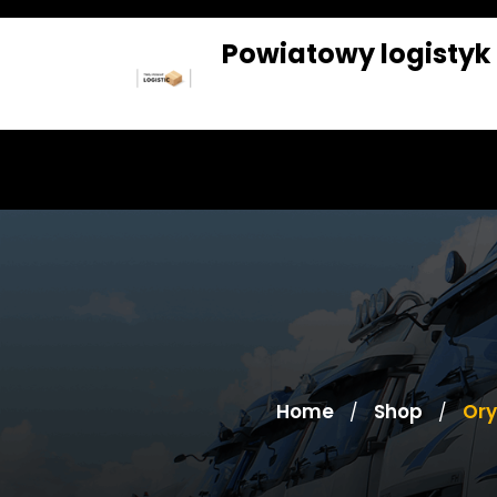
Skip
to
Powiatowy logistyk
content
SKLEP
BLOG
Home
Shop
Ory
/
/