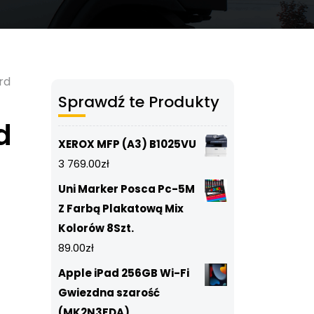
rd
Sprawdź te Produkty
d
XEROX MFP (A3) B1025VU
3 769.00
zł
Uni Marker Posca Pc-5M
Z Farbą Plakatową Mix
Kolorów 8Szt.
89.00
zł
Apple iPad 256GB Wi-Fi
Gwiezdna szarość
(MK2N3FDA)