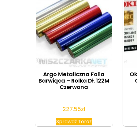
Argo Metaliczna Folia
Ok
Barwiąca – Rolka Dł. 122M
Czerwona
227.55
zł
Sprawdź Teraz