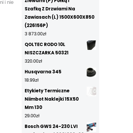
Zlewami (P) Półką I
i i nie
Szafką Z Drzwiami Na
Zawiasach (L) 1500X600X850
(226156P)
3 873.00
zł
QOLTEC RODO 10L
NISZCZARKA 50321
320.00
zł
Husqvarna 345
18.99
zł
Etykiety Termiczne
Niimbot Naklejki 15X50
Mm 130
29.00
zł
Bosch GWS 24-230 LVI