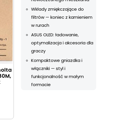
Wkłady zmiękczające do
filtrów — koniec z kamieniem
w rurach
ASUS OLED: ładowanie,
optymalizacja i akcesoria dla
graczy
Kompaktowe gniazdka i
włączniki — styl i
nolta
80M,
funkcjonalność w małym
2
formacie