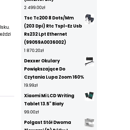
2 499.00
zł
Tsc Tc200 8 Dots/Mm
(203 Dpi) Rtc Tspl-Ez Usb
lsku
,
eździ
Rs232 Lpt Ethernet
(99059A0036002)
1 870.20
zł
Dexxer Okulary
Powiększające Do
Czytania Lupa Zoom 160%
19.99
zł
Xiaomi Mi LCD Writing
Tablet 13.5" Biały
99.00
zł
Polgast Stół Dwoma