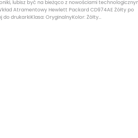
troniki, lubisz być na bieżąco z nowościami technologicznym
 Wkład Atramentowy Hewlett Packard CD974AE Żółty po
j do drukarkiKlasa: OryginalnyKolor: Żółty…