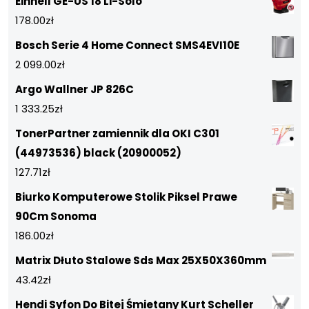
Einhell GE-US 18 Li-Solo
178.00
zł
Bosch Serie 4 Home Connect SMS4EVI10E
2 099.00
zł
Argo Wallner JP 826C
1 333.25
zł
TonerPartner zamiennik dla OKI C301
(44973536) black (20900052)
127.71
zł
Biurko Komputerowe Stolik Piksel Prawe
90Cm Sonoma
186.00
zł
Matrix Dłuto Stalowe Sds Max 25X50X360mm
43.42
zł
Hendi Syfon Do Bitej Śmietany Kurt Scheller