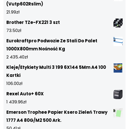
(Vutp602Rslim)
21.99
zł
Brother TZe-FX221 3 szt
73.50
zł
Eurokraftpro Podwozie Ze Stali Do Palet
1000X800mm Nośność Kg
2 435.40
zł
Kleje/Etykiety Multi 3 199 6X144 5Mm A4 100
Kartki
106.00
zł
Rexel Auto+ 60X
1 439.96
zł
Emerson Trophee Papier Ksero Zieleń Trawy
1777 A4 80G/M2 500 Ark.
50.41
zł