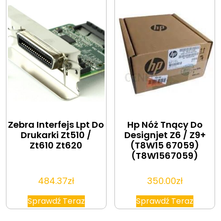
Zebra Interfejs Lpt Do
Hp Nóż Tnący Do
Drukarki Zt510 /
Designjet Z6 / Z9+
Zt610 Zt620
(T8W15 67059)
(T8W1567059)
484.37
zł
350.00
zł
Sprawdź Teraz
Sprawdź Teraz