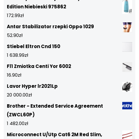
Edition Niebieski 975862
172.99
zł
Antar Stabilizator rzepki Oppo 1029
52.90
zł
Stiebel Eltron Cnd 150
1 638.99
zł
Fl1 Zmiotka Centi Yor 6002
16.90
zł
Lavor Hyper lr2021Lp
20 000.00
zł
Brother - Extended Service Agreement
(ZWCL60P)
1 482.00
zł
Microconnect U/Utp Cat6 2M Red Slim,