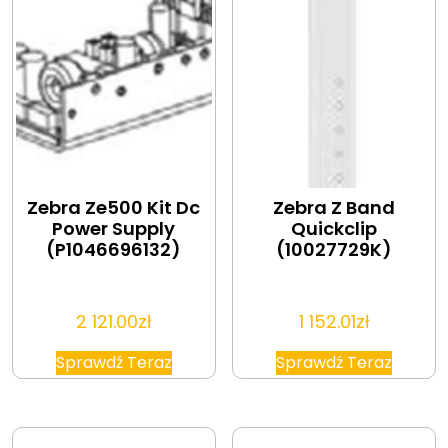
Zebra Ze500 Kit Dc
Zebra Z Band
Power Supply
Quickclip
(P1046696132)
(10027729K)
2 121.00
zł
1 152.01
zł
Sprawdź Teraz
Sprawdź Teraz