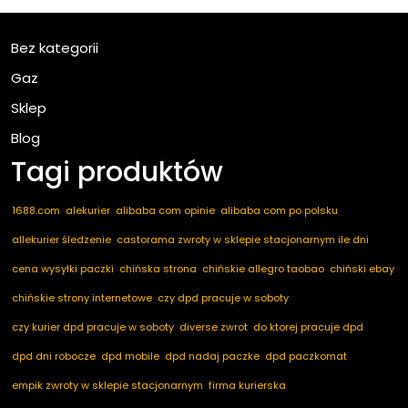
Bez kategorii
Gaz
Sklep
Blog
Tagi produktów
1688.com
alekurier
alibaba com opinie
alibaba com po polsku
allekurier śledzenie
castorama zwroty w sklepie stacjonarnym ile dni
cena wysyłki paczki
chińska strona
chińskie allegro taobao
chiński ebay
chińskie strony internetowe
czy dpd pracuje w soboty
czy kurier dpd pracuje w soboty
diverse zwrot
do ktorej pracuje dpd
dpd dni robocze
dpd mobile
dpd nadaj paczke
dpd paczkomat
empik zwroty w sklepie stacjonarnym
firma kurierska