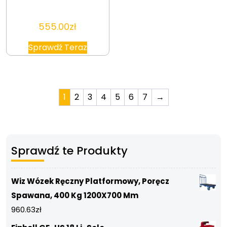
555.00
zł
Sprawdź Teraz
1
2
3
4
5
6
7
→
Sprawdź te Produkty
Wiz Wózek Ręczny Platformowy, Poręcz
Spawana, 400 Kg 1200X700 Mm
960.63
zł