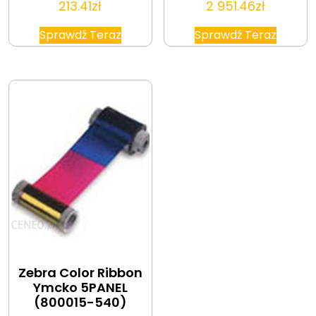
213.41
zł
2 951.46
zł
Sprawdź Teraz
Sprawdź Teraz
Zebra Color Ribbon
Ymcko 5PANEL
(800015-540)