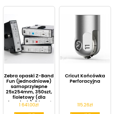
Zebra opaski Z-Band
Cricut Końcówka
Fun (jednodniowe)
Perforacyjna
samoprzylepne
25x254mm, 350szt,
fioletowy (dla
dorosłych), 6 kaset
1 641.00
zł
115.26
zł
do HC100