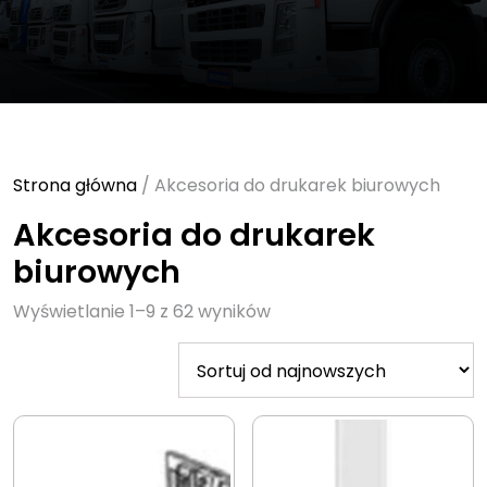
Strona główna
/ Akcesoria do drukarek biurowych
Akcesoria do drukarek
biurowych
Sorted
Wyświetlanie 1–9 z 62 wyników
by
latest