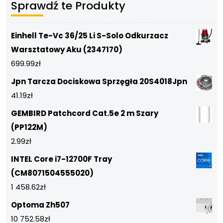
Sprawdź te Produkty
Einhell Te-Vc 36/25 Li S-Solo Odkurzacz
Warsztatowy Aku (2347170)
699.99
zł
Jpn Tarcza Dociskowa Sprzęgła 20S4018Jpn
41.19
zł
GEMBIRD Patchcord Cat.5e 2 m Szary
(PP122M)
2.99
zł
INTEL Core i7-12700F Tray
(CM8071504555020)
1 458.62
zł
Optoma Zh507
10 752.58
zł