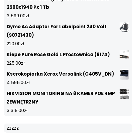
2560x1940 Px 1 Tb
3 599.00
zł
Dymo Ac Adaptor For Labelpoint 240 Volt
(S0721430)
220.00
zł
Kiepe Pure Rose Gold L Prostownica (8174)
225.00
zł
Kserokopiarka Xerox Versalink (C405V_DN)
4 595.00
zł
HIKVISION MONITORING NA 8 KAMER POE 4MP
ZEWNĘTRZNY
3 319.00
zł
zzzzz