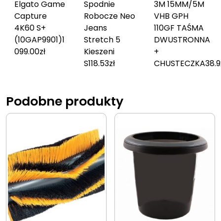
Elgato Game
Spodnie
3M 15MM/5M
Capture
Robocze Neo
VHB GPH
4K60 S+
Jeans
110GF TAŚMA
(10GAP9901)
1
Stretch 5
DWUSTRONNA
099.00
zł
Kieszeni
+
S
118.53
zł
CHUSTECZKA
38.9
Podobne produkty