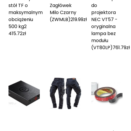
stół TF o
Zagłówek
do
maksymalnym
Milo Czarny
projektora
obciążeniu
(ZWMLB)
219.99
zł
NEC VT57 -
500 kg
2
oryginalna
415.72
zł
lampa bez
modułu
(VT80LP)
761.79
zł