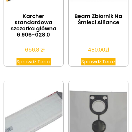
Karcher
Beam Zbiornik Na
standardowa
Śmieci Alliance
szczotka główna
6.906-028.0
1 656.81
zł
480.00
zł
Sprawdź Teraz
Sprawdź Teraz