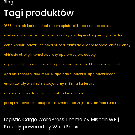
Blog
Tagi produktów
1688.com
alekurier
alibaba com opinie
alibaba com po polsku
allekurier śledzenie
castorama zwroty w sklepie stacjonarnym ile dni
cena wysyłki paczki
chińska strona
chińskie allegro taobao
chiński ebay
chińskie strony internetowe
czy dpd pracuje w soboty
czy kurier dpd pracuje w soboty
diverse zwrot
do ktorej pracuje dpd
dpd dni robocze
dpd mobile
dpd nadaj paczke
dpd paczkomat
empik zwroty w sklepie stacjonarnym
firma kurierska
ile kosztuje laweta za km
import z chin alibaba
jak sprzedawac na allegro
jak wysłać paczkę
jak zamówić kuriera
kod pocztowy niemcy
marketplace ogłoszenia
nadaj dpd
nadaj paczkę
Logistic Cargo WordPress Theme
by Misbah WP
|
nadaj paczkę dpd
notino zwroty
paczkomaty dpd
pakuten zwrot
Proudly powered by WordPress
przesyłka za pobraniem
przyczyna zwrotu towaru
taobao com po polsku