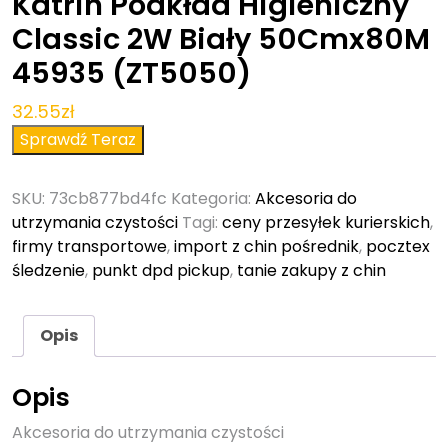
Katrin Podkład Higieniczny
Classic 2W Biały 50Cmx80M
45935 (ZT5050)
32.55
zł
Sprawdź Teraz
SKU:
73cb877bd4fc
Kategoria:
Akcesoria do
utrzymania czystości
Tagi:
ceny przesyłek kurierskich
,
firmy transportowe
,
import z chin pośrednik
,
pocztex
śledzenie
,
punkt dpd pickup
,
tanie zakupy z chin
Opis
Opis
Akcesoria do utrzymania czystości