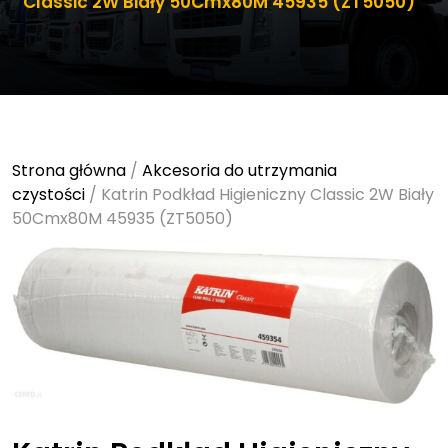
Classic 2W Biały 50Cmx80M 45935 (ZT5050)
Strona główna
/
Akcesoria do utrzymania
czystości
/ Katrin Podkład Higieniczny Classic 2W Biały
50Cmx80M 45935 (ZT5050)