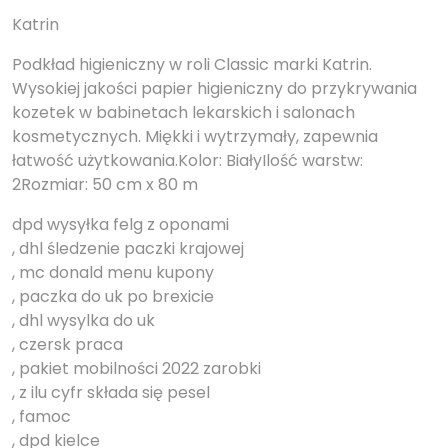
Katrin
Podkład higieniczny w roli Classic marki Katrin.
Wysokiej jakości papier higieniczny do przykrywania
kozetek w babinetach lekarskich i salonach
kosmetycznych. Miękki i wytrzymały, zapewnia
łatwość użytkowania.Kolor: BiałyIlość warstw:
2Rozmiar: 50 cm x 80 m
dpd wysyłka felg z oponami
, dhl śledzenie paczki krajowej
, mc donald menu kupony
, paczka do uk po brexicie
, dhl wysylka do uk
, czersk praca
, pakiet mobilności 2022 zarobki
, z ilu cyfr składa się pesel
, famoc
, dpd kielce