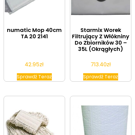
numatic Mop 40cm
Starmix Worek
TA 20 2141
Filtrujący Z Włókniny
Do Zbiorników 30 –
35L (Okrągłych)
42.95
zł
713.40
zł
Sprawdź Teraz
Sprawdź Teraz