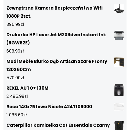
Zewnętrzna Kamera Bezpieczeństwa Wifi
1080P 2szt.
395.99
zł
Drukarka HP LaserJet M209dwe Instant Ink
(6GW62E)
608.99
zł
Modi Meble Biurko Dąb Artisan Szare Fronty
120X60Cm
570.00
zł
REXEL AUTO+ 130M
2 485.99
zł
Roca 140x75 lewa Nicole A24T105000
1 085.60
zł
Caterpillar Kamizelka Cat Essentials Czarny