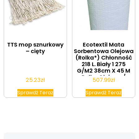
TTS mop sznurkowy
Ecotextil Mata
– cięty
Sorbentowa Olejowa
(Rolka*) Chłonność
218 L. Biały 1 275
G/M2 38cm X 45 M
Rolka Olejowe /
25.23
zł
507.99
zł
Hydrofobowe
(WDML150S)
Sprawdź Teraz
Sprawdź Teraz