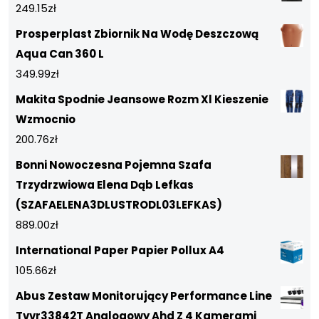
249.15
zł
Prosperplast Zbiornik Na Wodę Deszczową
Aqua Can 360 L
349.99
zł
Makita Spodnie Jeansowe Rozm Xl Kieszenie
Wzmocnio
200.76
zł
Bonni Nowoczesna Pojemna Szafa
Trzydrzwiowa Elena Dąb Lefkas
(SZAFAELENA3DLUSTRODL03LEFKAS)
889.00
zł
International Paper Papier Pollux A4
105.66
zł
Abus Zestaw Monitorujący Performance Line
Tvvr33842T Analogowy Ahd Z 4 Kamerami