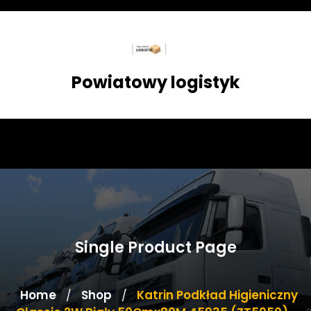
Skip
to
content
Powiatowy logistyk
Single Product Page
Home
Shop
Katrin Podkład Higieniczny
/
/