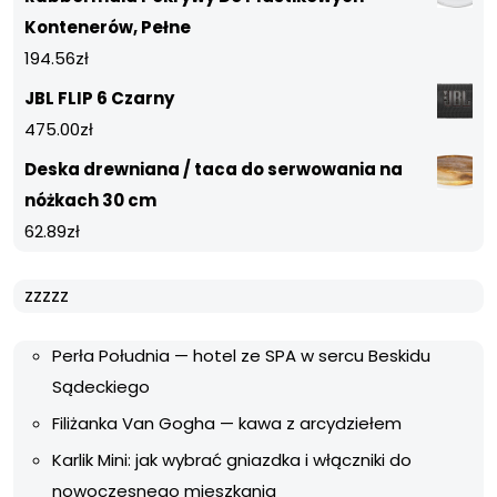
Kontenerów, Pełne
194.56
zł
JBL FLIP 6 Czarny
475.00
zł
Deska drewniana / taca do serwowania na
nóżkach 30 cm
62.89
zł
zzzzz
Perła Południa — hotel ze SPA w sercu Beskidu
Sądeckiego
Filiżanka Van Gogha — kawa z arcydziełem
Karlik Mini: jak wybrać gniazdka i włączniki do
nowoczesnego mieszkania