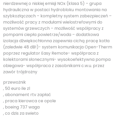
nierdzewnej o niskiej emisji NOx (klasa 5) – grupa
hydrauliczna w postaci hydrobloku montowania na
szybkozłączach – kompletny system zabezpieczeń –
możliwość pracy z modułami wielostrefowymi do
systemów grzewczych – możliwość współpracy z
pompami ciepła powietrze/woda – dodatkowa
izolacja dźwiękochłonna zapewnia cichą pracę kotła
(zaledwie 48 dB!)- system komunikacja Open-Therm
poprzez regulator Easy Remote- współpraca z
kolektorami słonecznymi- wysokoefektywna pompa
obiegowa- współpraca z zasobnikami c.w.u. przez
zawór trójdrożny
przewożnik
, 50 euro ile zl
, abonament rtv zapłać
, praca kierowca ce opole
, boeing 737 waga
, co dzis za swieto