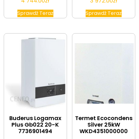
4 744.00
zł
3 972.00
zł
Sprawdź Teraz
Sprawdź Teraz
Buderus Logamax
Termet Ecocondens
Plus Gb022 20-K
Silver 25kW
7736901494
WKD4351000000