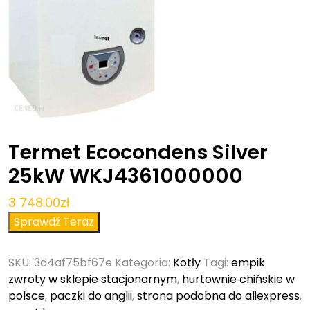
Termet Ecocondens Silver
25kW WKJ4361000000
3 748.00
zł
Sprawdź Teraz
SKU:
3d4af75bf67e
Kategoria:
Kotły
Tagi:
empik
zwroty w sklepie stacjonarnym
,
hurtownie chińskie w
polsce
,
paczki do anglii
,
strona podobna do aliexpress
,