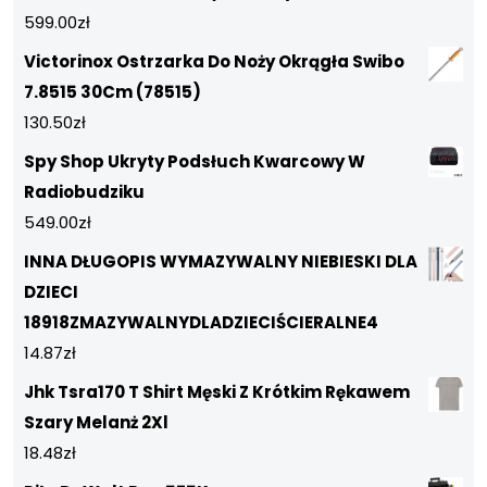
599.00
zł
Victorinox Ostrzarka Do Noży Okrągła Swibo
7.8515 30Cm (78515)
130.50
zł
Spy Shop Ukryty Podsłuch Kwarcowy W
Radiobudziku
549.00
zł
INNA DŁUGOPIS WYMAZYWALNY NIEBIESKI DLA
DZIECI
18918ZMAZYWALNYDLADZIECIŚCIERALNE4
14.87
zł
Jhk Tsra170 T Shirt Męski Z Krótkim Rękawem
Szary Melanż 2Xl
18.48
zł