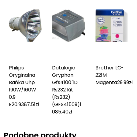
Philips
Datalogic
Brother LC-
Oryginalna
Gryphon
221M
Bańka Uhp
Gfs4100 1D
Magenta
29.99
zł
190W/160W
Rs232 Kit
0.9
(Rs232)
E20.9
387.51
zł
(GFS41509)
1
085.40
zł
Podobne produkty