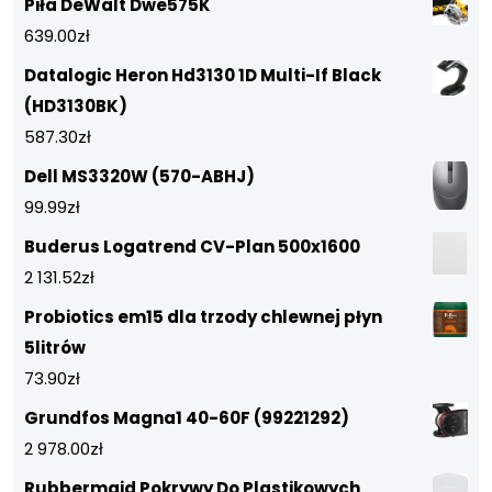
Piła DeWalt Dwe575K
639.00
zł
Datalogic Heron Hd3130 1D Multi-If Black
(HD3130BK)
587.30
zł
Dell MS3320W (570-ABHJ)
99.99
zł
Buderus Logatrend CV-Plan 500x1600
2 131.52
zł
Probiotics em15 dla trzody chlewnej płyn
5litrów
73.90
zł
Grundfos Magna1 40-60F (99221292)
2 978.00
zł
Rubbermaid Pokrywy Do Plastikowych