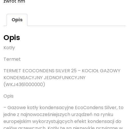
zwrot hm
Opis
Opis
Kotły
Termet
TERMET ECOCONDENS SILVER 25 – KOCIOŁ GAZOWY
KONDENSACYJNY JEDNOFUNKCYJNY
(WKJ4361000000)
Opis
– Gazowe kotły kondensacyjne EcoCondens Silver, to
jedne z najnowocześniejszych urządzeń na rynku
europejskim wykorzystujących efekt kondensacji do
celów grzewczych. Kotły te są niezwykle przyjazne w