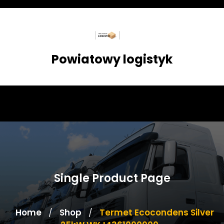
Skip
to
content
Powiatowy logistyk
Single Product Page
Home
Shop
Termet Ecocondens Silver
/
/