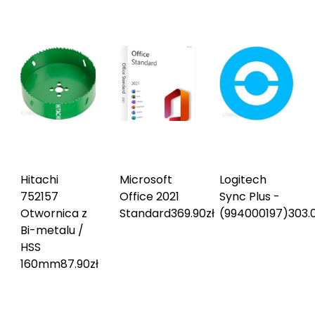
Hitachi
Microsoft
Logitech
752157
Office 2021
Sync Plus -
Otwornica z
Standard
369.90
zł
(994000197)
303.
Bi-metalu /
HSS
160mm
87.90
zł