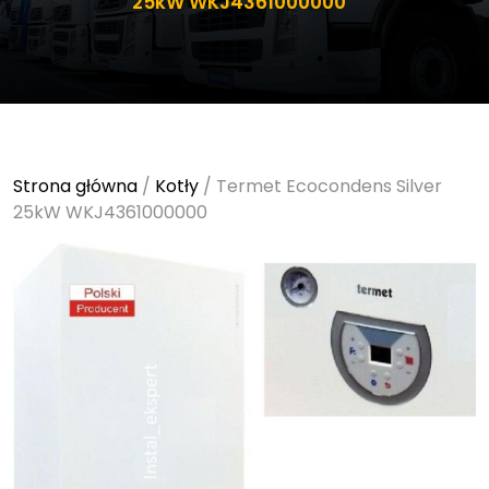
25kW WKJ4361000000
Strona główna
/
Kotły
/ Termet Ecocondens Silver
25kW WKJ4361000000