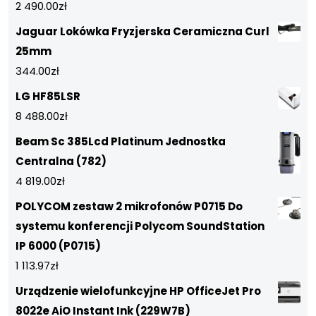
2 490.00
zł
Jaguar Lokówka Fryzjerska Ceramiczna Curl
25mm
344.00
zł
LG HF85LSR
8 488.00
zł
Beam Sc 385Lcd Platinum Jednostka
Centralna (782)
4 819.00
zł
POLYCOM zestaw 2 mikrofonów P0715 Do
systemu konferencji Polycom SoundStation
IP 6000 (P0715)
1 113.97
zł
Urządzenie wielofunkcyjne HP OfficeJet Pro
8022e AiO Instant Ink (229W7B)