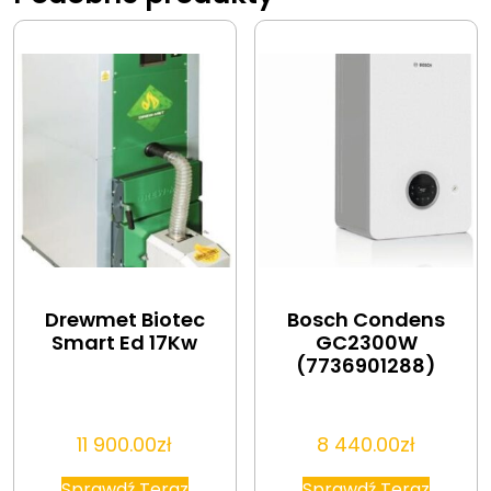
Drewmet Biotec
Bosch Condens
Smart Ed 17Kw
GC2300W
(7736901288)
11 900.00
zł
8 440.00
zł
Sprawdź Teraz
Sprawdź Teraz