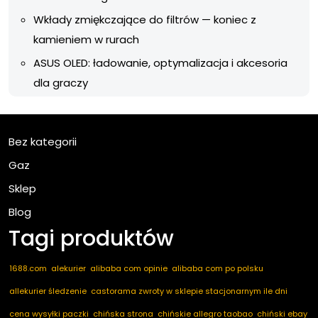
Wkłady zmiękczające do filtrów — koniec z
kamieniem w rurach
ASUS OLED: ładowanie, optymalizacja i akcesoria
dla graczy
Bez kategorii
Gaz
Sklep
Blog
Tagi produktów
1688.com
alekurier
alibaba com opinie
alibaba com po polsku
allekurier śledzenie
castorama zwroty w sklepie stacjonarnym ile dni
cena wysyłki paczki
chińska strona
chińskie allegro taobao
chiński ebay