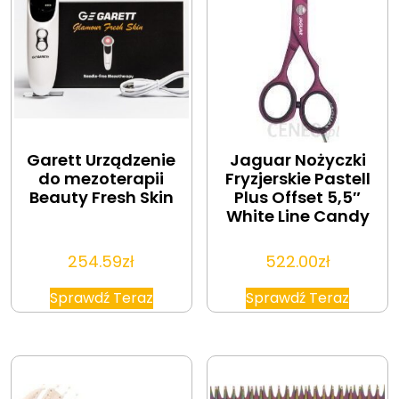
Garett Urządzenie
Jaguar Nożyczki
do mezoterapii
Fryzjerskie Pastell
Beauty Fresh Skin
Plus Offset 5,5″
White Line Candy
254.59
zł
522.00
zł
Sprawdź Teraz
Sprawdź Teraz