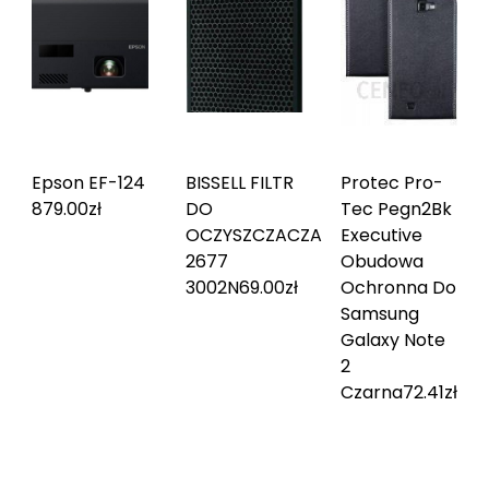
Epson EF-12
4
BISSELL FILTR
Protec Pro-
879.00
zł
DO
Tec Pegn2Bk
OCZYSZCZACZA
Executive
2677
Obudowa
3002N
69.00
zł
Ochronna Do
Samsung
Galaxy Note
2
Czarna
72.41
zł