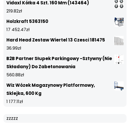
Vidaxl Kółka 4 Szt. 160 Mm (143464)
219.82
zł
Holzkraft 5363150
17 452.47
zł
Hard Head Zestaw Wiertel 13 Czesci 181475
36.99
zł
B2B Partner Słupek Parkingowy -Sztywny (Nie
Składany) Do Zabetonowania
560.88
zł
Wiz Wózek Magazynowy Platformowy,
Sklejka, 600 Kg
1 177.11
zł
zzzzz