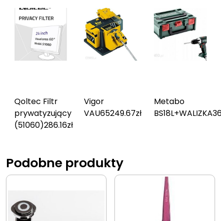
Qoltec Filtr
Vigor
Metabo
prywatyzujący
VAU65
249.67
zł
BS18L+WALIZKA
36
(51060)
286.16
zł
Podobne produkty