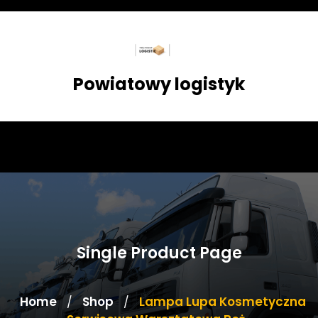
Skip
to
content
Powiatowy logistyk
Single Product Page
Home
Shop
Lampa Lupa Kosmetyczna
/
/