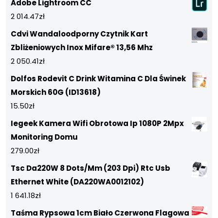
Adobe Lightroom CC
2 014.47
zł
Cdvi Wandaloodporny Czytnik Kart
Zbliżeniowych Inox Mifare® 13,56 Mhz
2 050.41
zł
Dolfos Rodevit C Drink Witamina C Dla Świnek
Morskich 60G (ID13618)
15.50
zł
Iegeek Kamera Wifi Obrotowa Ip 1080P 2Mpx
Monitoring Domu
279.00
zł
Tsc Da220W 8 Dots/Mm (203 Dpi) Rtc Usb
Ethernet White (DA220WA0012102)
1 641.18
zł
Taśma Rypsowa 1cm Biało Czerwona Flagowa