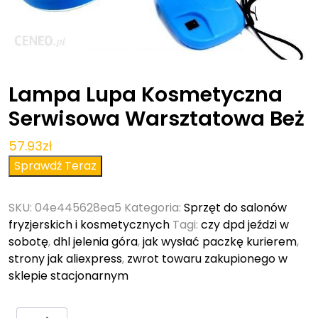
Lampa Lupa Kosmetyczna
Serwisowa Warsztatowa Beż
57.93
zł
Sprawdź Teraz
SKU:
04e445628ea5
Kategoria:
Sprzęt do salonów
fryzjerskich i kosmetycznych
Tagi:
czy dpd jeździ w
sobotę
,
dhl jelenia góra
,
jak wysłać paczkę kurierem
,
strony jak aliexpress
,
zwrot towaru zakupionego w
sklepie stacjonarnym