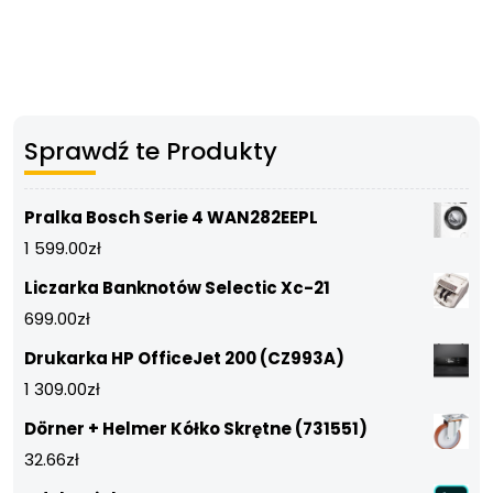
Sprawdź te Produkty
Pralka Bosch Serie 4 WAN282EEPL
1 599.00
zł
Liczarka Banknotów Selectic Xc-21
699.00
zł
Drukarka HP OfficeJet 200 (CZ993A)
1 309.00
zł
Dörner + Helmer Kółko Skrętne (731551)
32.66
zł