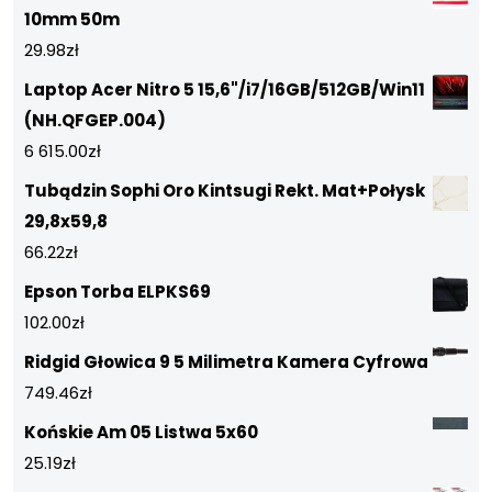
10mm 50m
29.98
zł
Laptop Acer Nitro 5 15,6"/i7/16GB/512GB/Win11
(NH.QFGEP.004)
6 615.00
zł
Tubądzin Sophi Oro Kintsugi Rekt. Mat+Połysk
29,8x59,8
66.22
zł
Epson Torba ELPKS69
102.00
zł
Ridgid Głowica 9 5 Milimetra Kamera Cyfrowa
749.46
zł
Końskie Am 05 Listwa 5x60
25.19
zł