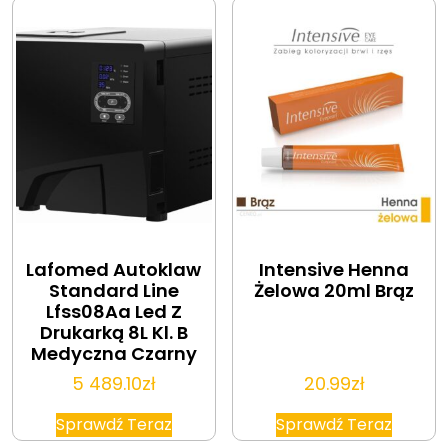
Lafomed Autoklaw
Intensive Henna
Standard Line
Żelowa 20ml Brąz
Lfss08Aa Led Z
Drukarką 8L Kl. B
Medyczna Czarny
5 489.10
zł
20.99
zł
Sprawdź Teraz
Sprawdź Teraz