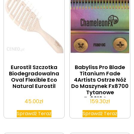
Eurostil Szczotka
Babyliss Pro Blade
Biodegradowalna
Titanium Fade
Oval Flexible Eco
4Artists Ostrze Nóż
Natural Eurostil
Do Maszynek Fx8700
Tytanowe
Fx8010Cme
45.00
zł
159.30
zł
Sprawdź Teraz
Sprawdź Teraz