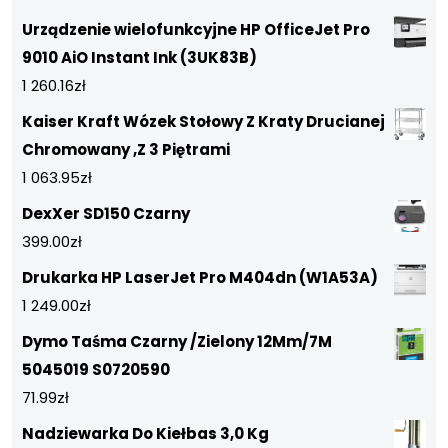
Urządzenie wielofunkcyjne HP OfficeJet Pro
9010 AiO Instant Ink (3UK83B)
1 260.16
zł
Kaiser Kraft Wózek Stołowy Z Kraty Drucianej
Chromowany ,Z 3 Piętrami
1 063.95
zł
DexXer SD150 Czarny
399.00
zł
Drukarka HP LaserJet Pro M404dn (W1A53A)
1 249.00
zł
Dymo Taśma Czarny /Zielony 12Mm/7M
5045019 S0720590
71.99
zł
Nadziewarka Do Kiełbas 3,0 Kg