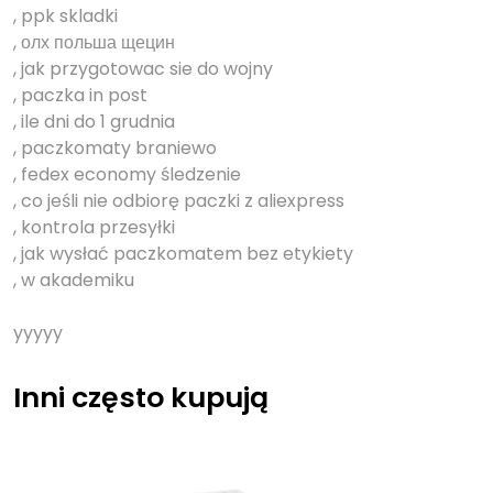
, ppk skladki
, олх польша щецин
, jak przygotowac sie do wojny
, paczka in post
, ile dni do 1 grudnia
, paczkomaty braniewo
, fedex economy śledzenie
, co jeśli nie odbiorę paczki z aliexpress
, kontrola przesyłki
, jak wysłać paczkomatem bez etykiety
, w akademiku
yyyyy
Inni często kupują