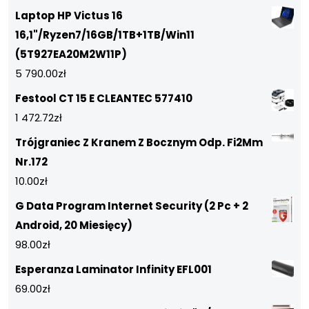
Laptop HP Victus 16
16,1"/Ryzen7/16GB/1TB+1TB/Win11
(5T927EA20M2W11P)
5 790.00
zł
Festool CT 15 E CLEANTEC 577410
1 472.72
zł
Trójgraniec Z Kranem Z Bocznym Odp. Fi2Mm
Nr.172
10.00
zł
G Data Program Internet Security (2 Pc + 2
Android, 20 Miesięcy)
98.00
zł
Esperanza Laminator Infinity EFL001
69.00
zł