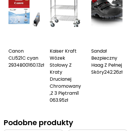
Canon
Kaiser Kraft
Sandał
CLI521C cyan
Wózek
Bezpieczny
2934B001
60.13
zł
Stołowy Z
Haag Z Pełnej
Kraty
Skóry
242.26
zł
Drucianej
Chromowany
,Z 3 Piętrami
1
063.95
zł
Podobne produkty