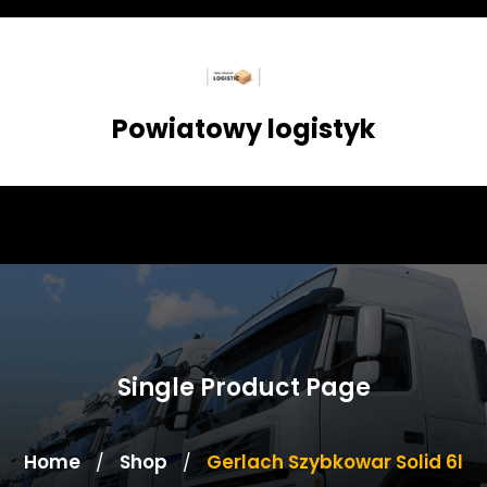
Skip
to
content
Powiatowy logistyk
Single Product Page
Home
Shop
Gerlach Szybkowar Solid 6l
/
/