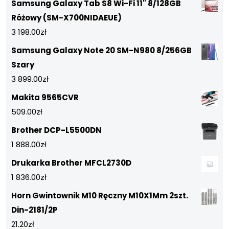
Samsung Galaxy Tab S8 Wi-Fi 11" 8/128GB
Różowy (SM-X700NIDAEUE)
3 198.00
zł
Samsung Galaxy Note 20 SM-N980 8/256GB
Szary
3 899.00
zł
Makita 9565CVR
509.00
zł
Brother DCP-L5500DN
1 888.00
zł
Drukarka Brother MFCL2730D
1 836.00
zł
Horn Gwintownik M10 Ręczny M10X1Mm 2szt.
Din-2181/2P
21.20
zł