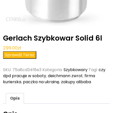
Gerlach Szybkowar Solid 6l
299.00
zł
Sprawdź Teraz
SKU:
75a8cd34f8e3
Kategoria:
Szybkowary
Tagi:
czy
dpd pracuje w soboty
,
deichmann zwrot
,
firma
kurierska
,
paczka na ukrainę
,
zakupy alibaba
Opis