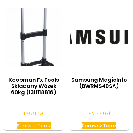
Koopman Fx Tools
Samsung MagicInfo
Składany Wózek
(BWRMS40SA)
60kg (1311118816)
195.90
zł
825.99
zł
Sprawdź Teraz
Sprawdź Teraz