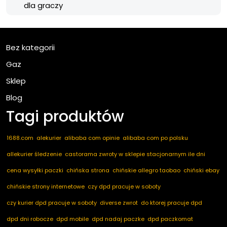
dla graczy
Bez kategorii
Gaz
Sklep
Blog
Tagi produktów
1688.com
alekurier
alibaba com opinie
alibaba com po polsku
allekurier śledzenie
castorama zwroty w sklepie stacjonarnym ile dni
cena wysyłki paczki
chińska strona
chińskie allegro taobao
chiński ebay
chińskie strony internetowe
czy dpd pracuje w soboty
czy kurier dpd pracuje w soboty
diverse zwrot
do ktorej pracuje dpd
dpd dni robocze
dpd mobile
dpd nadaj paczke
dpd paczkomat