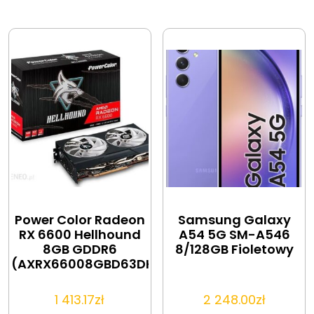
Power Color Radeon
Samsung Galaxy
RX 6600 Hellhound
A54 5G SM-A546
8GB GDDR6
8/128GB Fioletowy
(AXRX66008GBD63DHL)
1 413.17
zł
2 248.00
zł