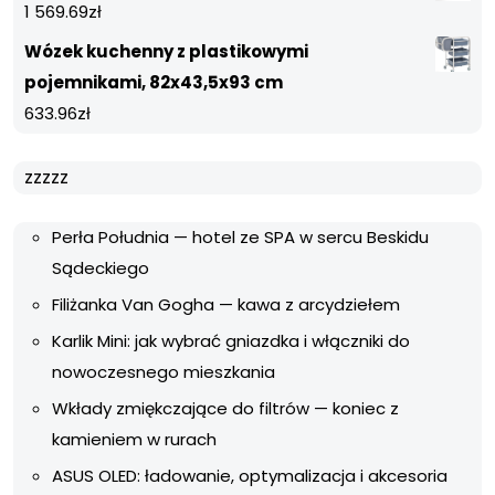
1 569.69
zł
Wózek kuchenny z plastikowymi
pojemnikami, 82x43,5x93 cm
633.96
zł
zzzzz
Perła Południa — hotel ze SPA w sercu Beskidu
Sądeckiego
Filiżanka Van Gogha — kawa z arcydziełem
Karlik Mini: jak wybrać gniazdka i włączniki do
nowoczesnego mieszkania
Wkłady zmiękczające do filtrów — koniec z
kamieniem w rurach
ASUS OLED: ładowanie, optymalizacja i akcesoria