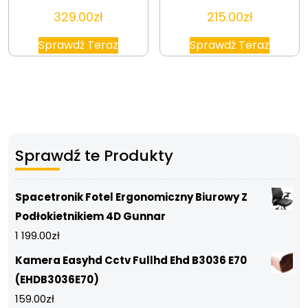
329.00
zł
215.00
zł
Sprawdź Teraz
Sprawdź Teraz
Sprawdź te Produkty
Spacetronik Fotel Ergonomiczny Biurowy Z
Podłokietnikiem 4D Gunnar
1 199.00
zł
Kamera Easyhd Cctv Fullhd Ehd B3036 E70
(EHDB3036E70)
159.00
zł