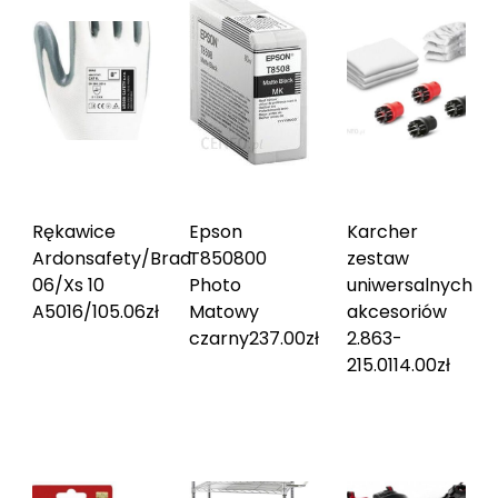
Rękawice
Epson
Karcher
Ardonsafety/Brad
T850800
zestaw
06/Xs 10
Photo
uniwersalnych
A5016/10
5.06
zł
Matowy
akcesoriów
czarny
237.00
zł
2.863-
215.0
114.00
zł