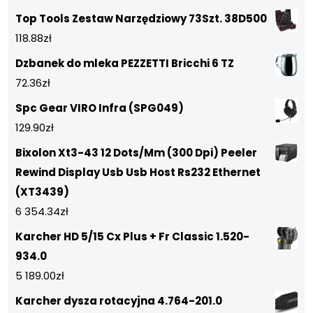
Top Tools Zestaw Narzędziowy 73Szt. 38D500
118.88
zł
Dzbanek do mleka PEZZETTI Bricchi 6 TZ
72.36
zł
Spc Gear VIRO Infra (SPG049)
129.90
zł
Bixolon Xt3-43 12 Dots/Mm (300 Dpi) Peeler
Rewind Display Usb Usb Host Rs232 Ethernet
(XT3439)
6 354.34
zł
Karcher HD 5/15 Cx Plus + Fr Classic 1.520-
934.0
5 189.00
zł
Karcher dysza rotacyjna 4.764-201.0