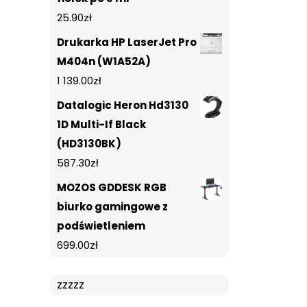
25.90
zł
Drukarka HP LaserJet Pro
M404n (W1A52A)
1 139.00
zł
Datalogic Heron Hd3130
1D Multi-If Black
(HD3130BK)
587.30
zł
MOZOS GDDESK RGB
biurko gamingowe z
podświetleniem
699.00
zł
zzzzz