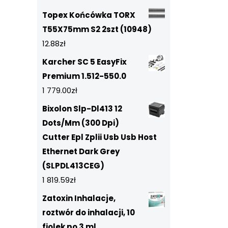
Topex Końcówka TORX
T55X75mm S2 2szt (10948)
12.88
zł
Karcher SC 5 EasyFix
Premium 1.512-550.0
1 779.00
zł
Bixolon Slp-Dl413 12
Dots/Mm (300 Dpi)
Cutter Epl Zplii Usb Usb Host
Ethernet Dark Grey
(SLPDL413CEG)
1 819.59
zł
Zatoxin Inhalacje,
roztwór do inhalacji, 10
fiolek po 3 ml