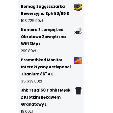
Bomag Zagęszczarka
Rewersyjna Bph 80/65 S
103 725.90
zł
Kamera Z Lampą Led
Obrotowa Zewnętrzna
Wifi 3Mpx
299.89
zł
Promethkod Monitor
Interaktywny Activpanel
Titanium 86" 4K
35 639.00
zł
Jhk Tsua150 T Shirt Męski
Z Krótkim Rękawem
Granatowy L
18.00
zł