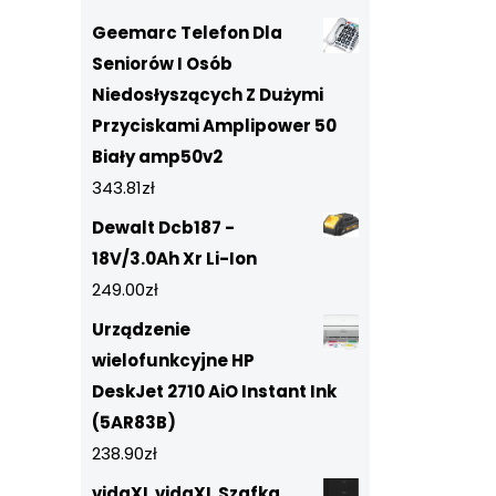
Geemarc Telefon Dla
Seniorów I Osób
Niedosłyszących Z Dużymi
Przyciskami Amplipower 50
Biały amp50v2
343.81
zł
Dewalt Dcb187 -
18V/3.0Ah Xr Li-Ion
249.00
zł
Urządzenie
wielofunkcyjne HP
DeskJet 2710 AiO Instant Ink
(5AR83B)
238.90
zł
vidaXL vidaXL Szafka