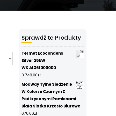
Sprawdź te Produkty
Termet Ecocondens
Silver 25kW
WKJ4361000000
3 748.00
zł
Modway Tylne Siedzenie
W Kolorze Czarnym Z
Podkręcanymi Ramionami
Biała Siatka Krzesło Biurowe
670.66
zł