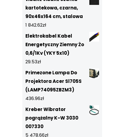
kartotekowa, czarna,
90x46x164 cm, stalowa
1 842.62
zł
Elektrokabel Kabel
Energetyczny Ziemny Żo
0,6/1Kv (YKY 5x10)
29.53
zł
Primezone Lampa Do
Projektora Acer Sl705S
(LAMP74095ZBZM3)
436.96
zł
Kreber Wibrator
pogrążalny K-W 3030
007330
5 478.66
zł