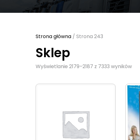
Strona główna
/ Strona 243
Sklep
Sor
Wyświetlanie 2179–2187 z 7333 wyników
by
lat