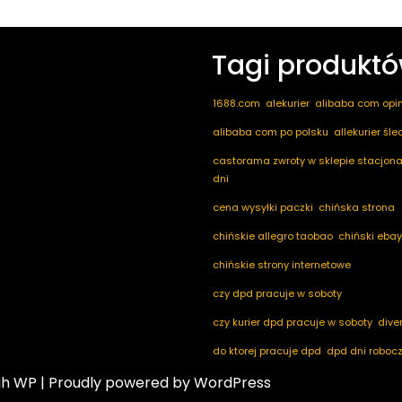
Tagi produkt
1688.com
alekurier
alibaba com opin
alibaba com po polsku
allekurier śl
castorama zwroty w sklepie stacjona
dni
cena wysyłki paczki
chińska strona
chińskie allegro taobao
chiński ebay
chińskie strony internetowe
czy dpd pracuje w soboty
czy kurier dpd pracuje w soboty
dive
do ktorej pracuje dpd
dpd dni roboc
ah WP
| Proudly powered by WordPress
dpd mobile
dpd nadaj paczke