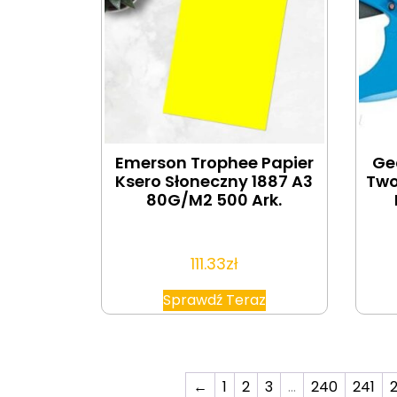
Emerson Trophee Papier
Ge
Ksero Słoneczny 1887 A3
Two
80G/M2 500 Ark.
111.33
zł
Sprawdź Teraz
←
1
2
3
…
240
241