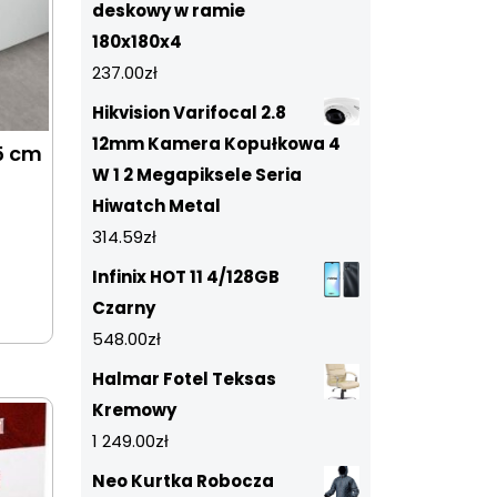
deskowy w ramie
180x180x4
237.00
zł
Hikvision Varifocal 2.8
12mm Kamera Kopułkowa 4
5 cm
W 1 2 Megapiksele Seria
Hiwatch Metal
314.59
zł
Infinix HOT 11 4/128GB
Czarny
548.00
zł
Halmar Fotel Teksas
Kremowy
1 249.00
zł
Neo Kurtka Robocza