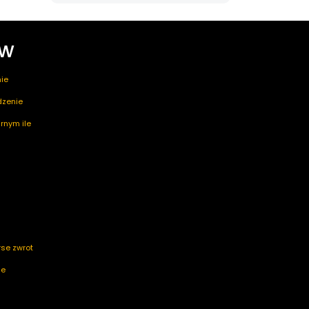
ów
ie
edzenie
rnym ile
rse zwrot
ze