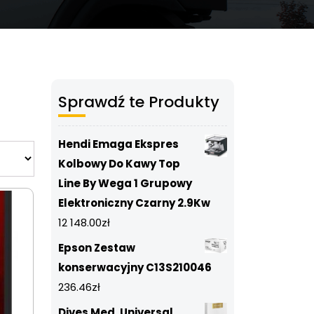
Sprawdź te Produkty
Hendi Emaga Ekspres
Kolbowy Do Kawy Top
Line By Wega 1 Grupowy
Elektroniczny Czarny 2.9Kw
12 148.00
zł
Epson Zestaw
konserwacyjny C13S210046
236.46
zł
Dives Med. Universal