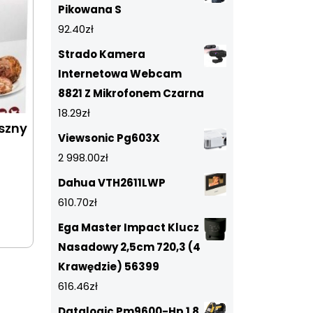
Pikowana S
92.40
zł
Strado Kamera
Internetowa Webcam
8821 Z Mikrofonem Czarna
18.29
zł
szny
Viewsonic Pg603X
2 998.00
zł
Dahua VTH2611LWP
610.70
zł
Ega Master Impact Klucz
Nasadowy 2,5cm 720,3 (4
Krawędzie) 56399
616.46
zł
Datalogic Pm9600-Hp 1 8