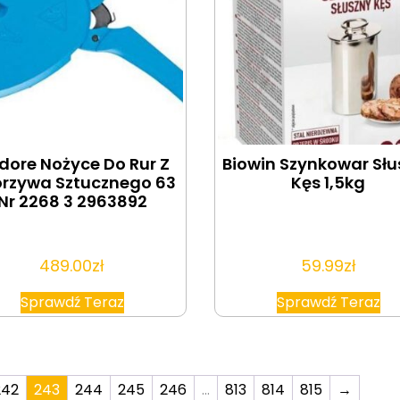
dore Nożyce Do Rur Z
Biowin Szynkowar Słu
rzywa Sztucznego 63
Kęs 1,5kg
Nr 2268 3 2963892
489.00
zł
59.99
zł
Sprawdź Teraz
Sprawdź Teraz
242
243
244
245
246
…
813
814
815
→