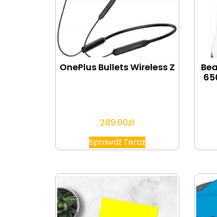
OnePlus Bullets Wireless Z
Bea
65
289.00
zł
Sprawdź Teraz