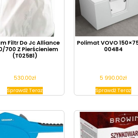
m Filtr Do Jc Alliance
Polimat VOVO 150×7
0/700 Z Pierścieniem
00484
(T025B1)
530.00
zł
5 990.00
zł
Sprawdź Teraz
Sprawdź Teraz