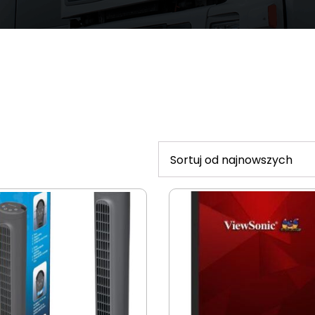
ted
est