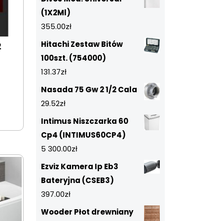
(1X2Ml)
355.00
zł
Hitachi Zestaw Bitów
2
100szt. (754000)
131.37
zł
Nasada 75 Gw 2 1/2 Cala
29.52
zł
Intimus Niszczarka 60
Cp4 (INTIMUS60CP4)
5 300.00
zł
Ezviz Kamera Ip Eb3
Bateryjna (CSEB3)
397.00
zł
Wooder Płot drewniany