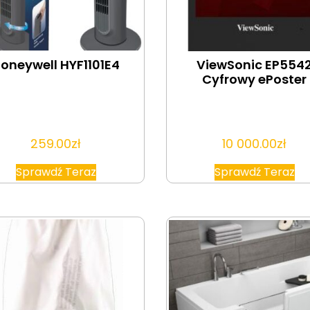
oneywell HYF1101E4
ViewSonic EP554
Cyfrowy ePoster
259.00
zł
10 000.00
zł
Sprawdź Teraz
Sprawdź Teraz