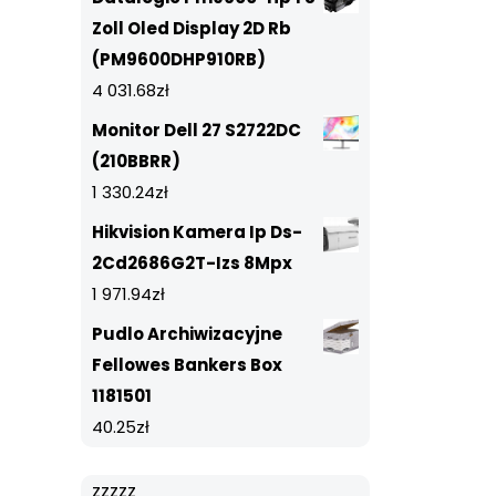
Zoll Oled Display 2D Rb
(PM9600DHP910RB)
4 031.68
zł
Monitor Dell 27 S2722DC
(210BBRR)
1 330.24
zł
Hikvision Kamera Ip Ds-
2Cd2686G2T-Izs 8Mpx
1 971.94
zł
Pudlo Archiwizacyjne
Fellowes Bankers Box
1181501
40.25
zł
zzzzz