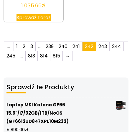
1 035.66
zł
Sprawdź Teraz
←
1
2
3
…
239
240
241
242
243
244
245
…
813
814
815
→
Sprawdź te Produkty
Laptop MSI Katana GF66
15,6"/i7/32GB/1TB/NoOS
(GF6612UD847XPL10M232)
5 890.00
zł