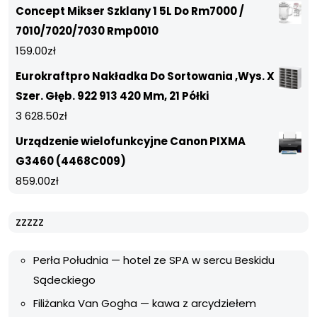
Concept Mikser Szklany 1 5L Do Rm7000 /
7010/7020/7030 Rmp0010
159.00
zł
Eurokraftpro Nakładka Do Sortowania ,Wys. X
Szer. Głęb. 922 913 420 Mm, 21 Półki
3 628.50
zł
Urządzenie wielofunkcyjne Canon PIXMA
G3460 (4468C009)
859.00
zł
zzzzz
Perła Południa — hotel ze SPA w sercu Beskidu
Sądeckiego
Filiżanka Van Gogha — kawa z arcydziełem