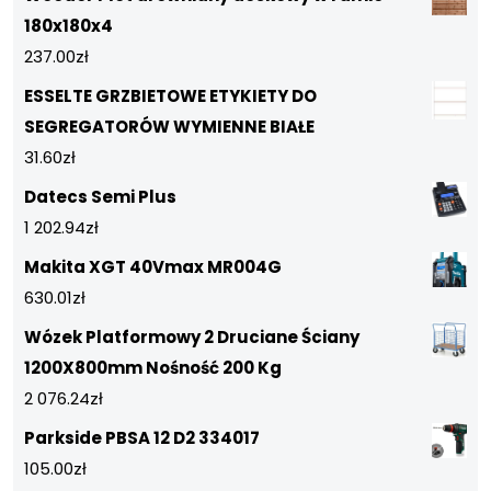
180x180x4
237.00
zł
ESSELTE GRZBIETOWE ETYKIETY DO
SEGREGATORÓW WYMIENNE BIAŁE
31.60
zł
Datecs Semi Plus
1 202.94
zł
Makita XGT 40Vmax MR004G
630.01
zł
Wózek Platformowy 2 Druciane Ściany
1200X800mm Nośność 200 Kg
2 076.24
zł
Parkside PBSA 12 D2 334017
105.00
zł