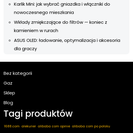
Karlik Mini: jak wybrać gniazdka i włączniki do
nowoczesnego mieszkania
Wkłady zmiękczające do filtrów — koniec z
kamieniem w rurach
ASUS OLED: ładowanie, optymalizacja i akcesoria
dla graczy
Bez kategorii
Gaz
Sklep
Blog
Tagi produktów
1688.com
alekurier
alibaba com opinie
alibaba com po polsku