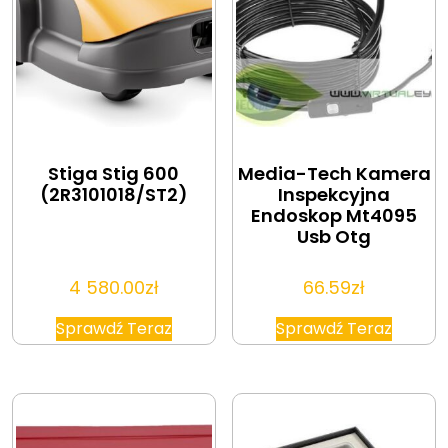
Stiga Stig 600
Media-Tech Kamera
(2R3101018/ST2)
Inspekcyjna
Endoskop Mt4095
Usb Otg
4 580.00
zł
66.59
zł
Sprawdź Teraz
Sprawdź Teraz