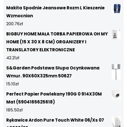
Makita Spodnie Jeansowe Rozm L Kieszenie
Wzmocnion
200.76
zł
BIGBUY HOME MAŁA TORBA PAPIEROWA OH MY
HOME (15 X 30 X 8 CM) ORGANIZERY I
TRANSLATORY ELEKTRONICZNE
42.21
zł
S&Garden Podstawa Słupa Ocynkowana
Wmur. 90X60X325mm 50627
15.10
zł
Perfect Papier Powlekany 190G 0 914X30M
Mat (5904165625618)
185.50
zł
Rękawice Ardon Pure Touch White 06/Xs 07