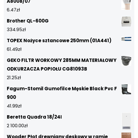
A8008/07
6.47
zł
Brother QL-600G
334.95
zł
TOPEX Nożyce sztancowe 250mm (01A441)
61.49
zł
GEKO FILTR WORKOWY 285MM MATERIAŁOWY
ODKURZACZA POPIOŁU CG81093B
21.25
zł
Fagum-Stomil Gumofilce Męskie Black Pvc F
900
41.99
zł
Beretta Quadra 18/24I
2 100.00
zł
Wooder Płot drewniany deskowy w ramie