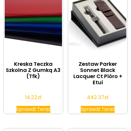
Kreska Teczka
Zestaw Parker
Szkolna Z Gumką A3
Sonnet Black
(Tfk)
Lacquer Ct Pióro +
Etui
14.22
zł
442.37
zł
Sprawdź Teraz
Sprawdź Teraz