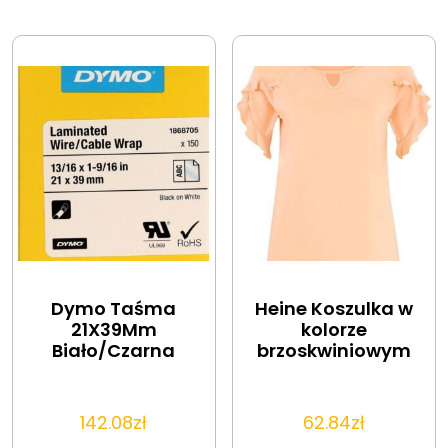
Dymo Taśma
Heine Koszulka w
21X39Mm
kolorze
Biało/Czarna
brzoskwiniowym
142.08
zł
62.84
zł