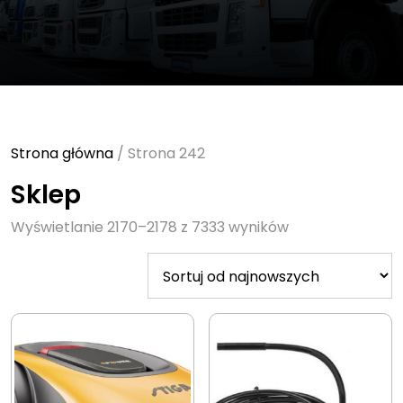
Strona główna
/ Strona 242
Sklep
Sorted
Wyświetlanie 2170–2178 z 7333 wyników
by
latest