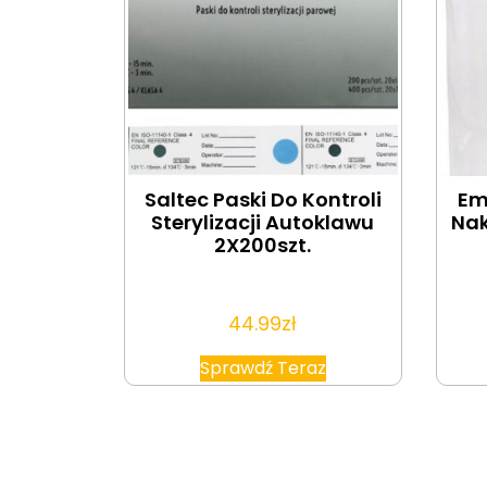
Saltec Paski Do Kontroli
Em
Sterylizacji Autoklawu
Nak
2X200szt.
44.99
zł
Sprawdź Teraz