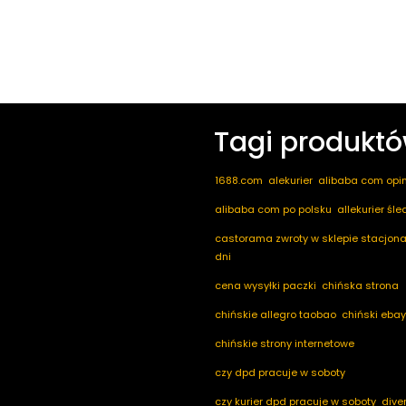
Tagi produkt
1688.com
alekurier
alibaba com opin
alibaba com po polsku
allekurier śl
castorama zwroty w sklepie stacjona
dni
cena wysyłki paczki
chińska strona
chińskie allegro taobao
chiński ebay
chińskie strony internetowe
czy dpd pracuje w soboty
czy kurier dpd pracuje w soboty
dive