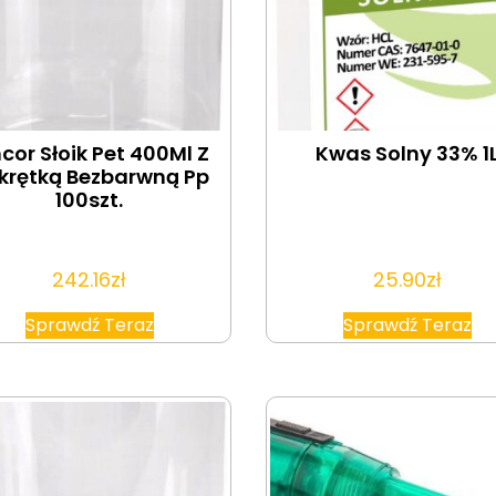
cor Słoik Pet 400Ml Z
Kwas Solny 33% 1
krętką Bezbarwną Pp
100szt.
242.16
zł
25.90
zł
Sprawdź Teraz
Sprawdź Teraz