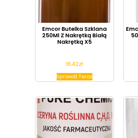
Emcor Butelka Szklana
Emc
250Ml Z Nakrętką Białą
50
Nakrętką X5
16.42
zł
Sprawdź Teraz