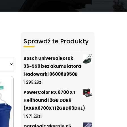
Sprawdź te Produkty
Bosch UniversalRotak
36-550 bez akumulatora
i ładowarki 06008B950B
1 299.29
zł
PowerColor RX 6700 XT
Hellhound 12GB DDR6
(AXRX6700XT12GBD63DHL)
1 971.28
zł
Datalogic Skorpio X5