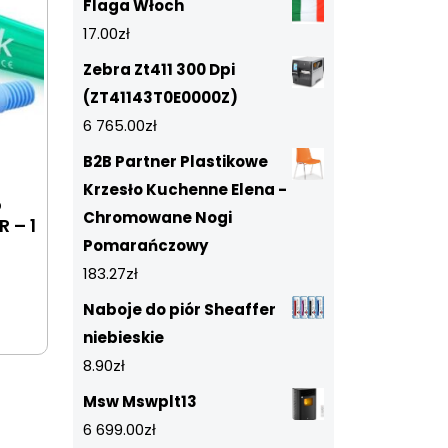
Flaga Włoch
17.00
zł
Zebra Zt411 300 Dpi
(ZT41143T0E0000Z)
6 765.00
zł
B2B Partner Plastikowe
Krzesło Kuchenne Elena -
o
Chromowane Nogi
 – 1
Pomarańczowy
183.27
zł
Naboje do piór Sheaffer
niebieskie
8.90
zł
Msw Mswplt13
6 699.00
zł