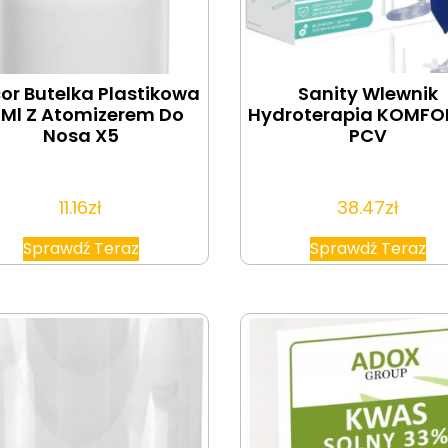
or Butelka Plastikowa
Sanity Wlewnik
Ml Z Atomizerem Do
Hydroterapia KOMFOR
Nosa X5
PCV
11.16
zł
38.47
zł
Sprawdź Teraz
Sprawdź Teraz