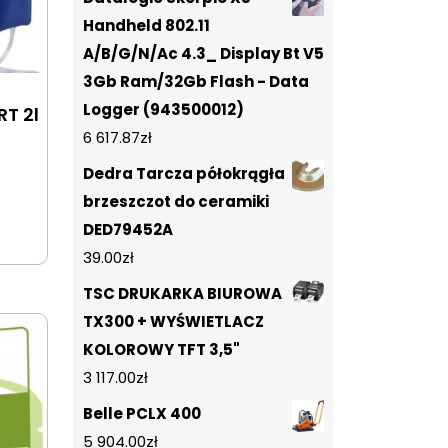
Handheld 802.11
A/B/G/N/Ac 4.3_ Display Bt V5
3Gb Ram/32Gb Flash - Data
Logger (943500012)
T 2l
6 617.87
zł
Dedra Tarcza półokrągła
brzeszczot do ceramiki
DED79452A
39.00
zł
TSC DRUKARKA BIUROWA
TX300 + WYŚWIETLACZ
KOLOROWY TFT 3,5"
3 117.00
zł
Belle PCLX 400
5 904.00
zł