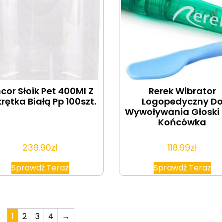
cor Słoik Pet 400Ml Z
Rerek Wibrator
rętka Białą Pp 100szt.
Logopedyczny D
Wywoływania Głoski R
Końcówka
239.90
zł
118.99
zł
Sprawdź Teraz
Sprawdź Teraz
1
2
3
4
→