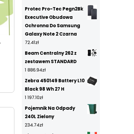
Protec Pro-Tec Pegn2Bk
Executive Obudowa
Ochronna Do Samsung
Galaxy Note 2 Czarna
L
72.41
zł
Beam Centralny 262 z
zestawem STANDARD
1 886.94
zł
Zebra 450149 Battery L10
Black 98 Wh 27 H
1 197.10
zł
Pojemnik Na Odpady
240L Zielony
234.74
zł