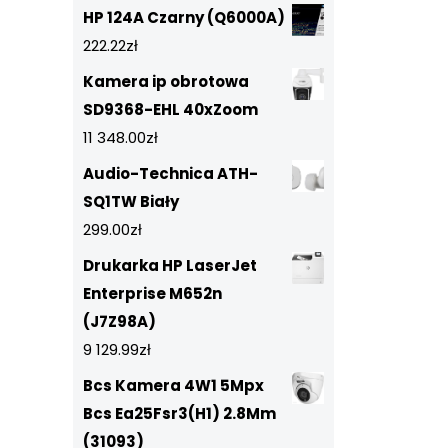
HP 124A Czarny (Q6000A)
222.22
zł
Kamera ip obrotowa
SD9368-EHL 40xZoom
11 348.00
zł
Audio-Technica ATH-
SQ1TW Biały
299.00
zł
Drukarka HP LaserJet
Enterprise M652n
(J7Z98A)
9 129.99
zł
Bcs Kamera 4W1 5Mpx
Bcs Ea25Fsr3(H1) 2.8Mm
(31093)