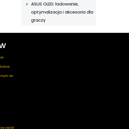
ASUS OLED: ładowanie,
optymalizacja i akcesoria dla
graczy
ów
ie
edzenie
rnym ile
rse zwrot