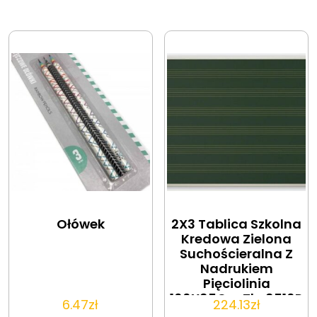
Ołówek
2X3 Tablica Szkolna
Kredowa Zielona
Suchościeralna Z
Nadrukiem
Pięciolinia
100X85Cm Tkc8510P
6.47
zł
224.13
zł