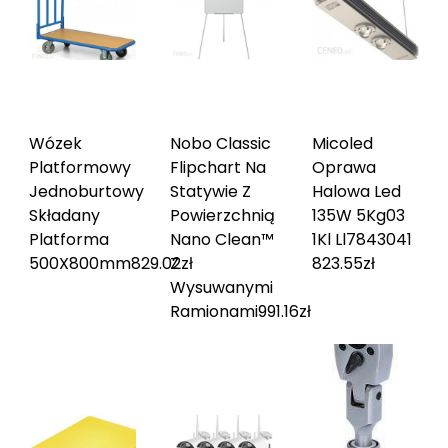
Wózek
Nobo Classic
Micoled
Platformowy
Flipchart Na
Oprawa
Jednoburtowy
Statywie Z
Halowa Led
Składany
Powierzchnią
135W 5Kg03
Platforma
Nano Clean™
1Kl Ll784304
1
500X800mm
829.02
Z
zł
823.55
zł
Wysuwanymi
Ramionami
991.16
zł