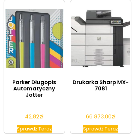
Parker Długopis
Drukarka Sharp MX-
Automatyczny
7081
Jotter
42.82
zł
66 873.00
zł
Sprawdź Teraz
Sprawdź Teraz