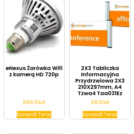
eNexus Żarówka Wifi
2X3 Tabliczka
z kamerą HD 720p
Informacyjna
Przydrzwiowa 2X3
210X297mm, A4
Tzwa4 Taa031Ez
594.54
zł
49.50
zł
Sprawdź Teraz
Sprawdź Teraz