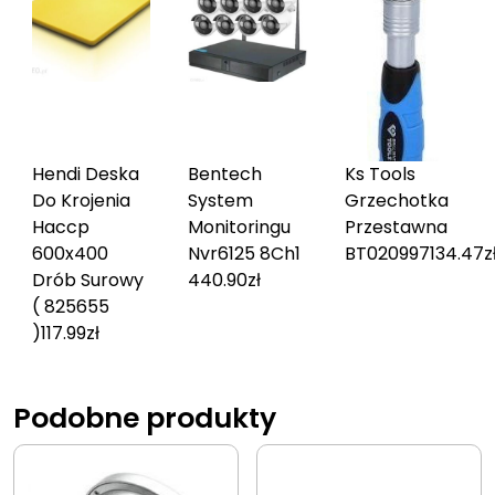
Hendi Deska
Bentech
Ks Tools
Do Krojenia
System
Grzechotka
Haccp
Monitoringu
Przestawna
600x400
Nvr6125 8Ch
1
BT020997
134.47
z
Drób Surowy
440.90
zł
( 825655
)
117.99
zł
Podobne produkty