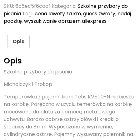
SKU:
6c5ec5f6caaf
Kategoria:
Szkolne przybory do
pisania
Tagi:
cena lawety za km
,
guess zwroty
,
nadaj
paczkę
,
wyszukiwanie obrazem aliexpress
Opis
Opis
Szkolne przybory do pisania
Michalczyk i Prokop
Temperówka z pojemnikiem Tetis KV500-N niebieska
na korbkę. Poręczna w użyciu temerówka na korbkę
mocowana do blatu za pomocą metalowego
uchwytu. Bardzo dobrze ostrzy ołówki i kredki o
średnicy do 8mm. Wyposażona w wymienne,
cylindryczne ostrze. Pojemny wysuwany pojemnik na