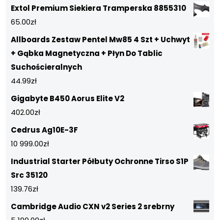
Extol Premium Siekiera Tramperska 8855310
65.00
zł
Allboards Zestaw Pentel Mw85 4 Szt + Uchwyt
+ Gąbka Magnetyczna + Płyn Do Tablic
Suchościeralnych
44.99
zł
Gigabyte B450 Aorus Elite V2
402.00
zł
Cedrus Ag10E-3F
10 999.00
zł
Industrial Starter Półbuty Ochronne Tirso S1P
Src 35120
139.76
zł
Cambridge Audio CXN v2 Series 2 srebrny