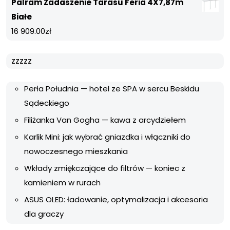
Palram Zadaszenie Tarasu Feria 4X7,87m
Białe
16 909.00
zł
zzzzz
Perła Południa — hotel ze SPA w sercu Beskidu
Sądeckiego
Filiżanka Van Gogha — kawa z arcydziełem
Karlik Mini: jak wybrać gniazdka i włączniki do
nowoczesnego mieszkania
Wkłady zmiękczające do filtrów — koniec z
kamieniem w rurach
ASUS OLED: ładowanie, optymalizacja i akcesoria
dla graczy