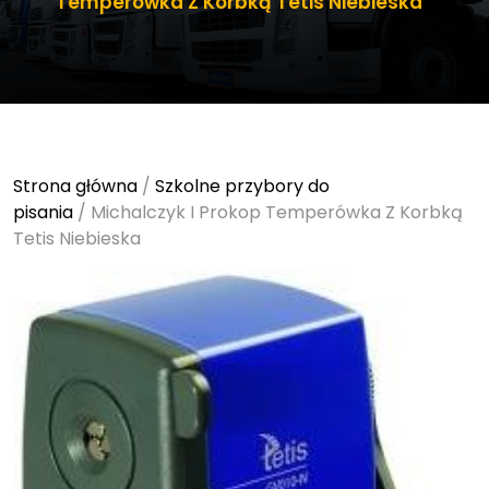
Temperówka Z Korbką Tetis Niebieska
Strona główna
/
Szkolne przybory do
pisania
/ Michalczyk I Prokop Temperówka Z Korbką
Tetis Niebieska