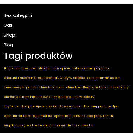
Bez kategorii
Gaz
Sklep
Blog
Tagi produktów
1688.com
alekurier
alibaba com opinie
alibaba com po polsku
allekurier śledzenie
castorama zwroty w sklepie stacjonarnym ile dni
cena wysyłki paczki
chińska strona
chińskie allegro taobao
chiński ebay
chińskie strony internetowe
czy dpd pracuje w soboty
czy kurier dpd pracuje w soboty
diverse zwrot
do ktorej pracuje dpd
dpd dni robocze
dpd mobile
dpd nadaj paczke
dpd paczkomat
empik zwroty w sklepie stacjonarnym
firma kurierska