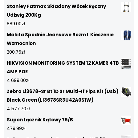
Stanley Fatmax Składany Wózek Ręczny
Udźwig 200Kg
889.00
zł
Makita Spodnie Jeansowe Rozm L Kieszenie
Wzmocnion
200.76
zł
HIKVISION MONITORING SYSTEM 12 KAMER 4TB
4MP POE
4 699.00
zł
Zebra Li3678-Sr Bt 1D Sr Multi-If Fips Kit (Usb)
Black Green (LI3678SR3U42A0S1W)
4 577.70
zł
Supon Łącznik Kątowy 75/B
479.99
zł