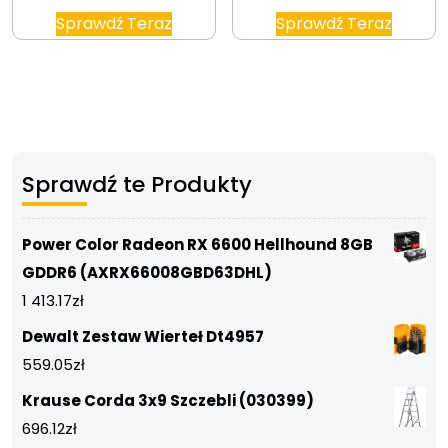
Sprawdź Teraz
Sprawdź Teraz
Sprawdź te Produkty
Power Color Radeon RX 6600 Hellhound 8GB
GDDR6 (AXRX66008GBD63DHL)
1 413.17
zł
Dewalt Zestaw Wierteł Dt4957
559.05
zł
Krause Corda 3x9 Szczebli (030399)
696.12
zł