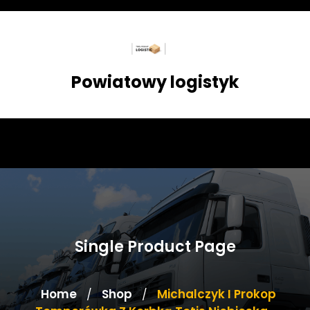
Skip
to
content
Powiatowy logistyk
Single Product Page
Home
Shop
Michalczyk I Prokop
/
/