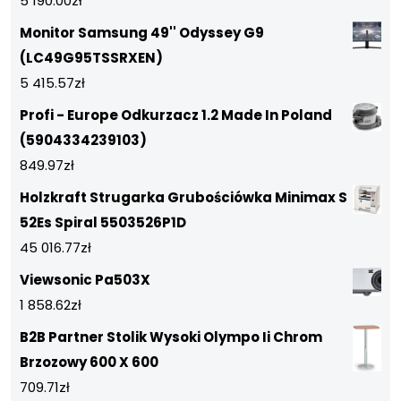
5 190.00
zł
Monitor Samsung 49'' Odyssey G9
(LC49G95TSSRXEN)
5 415.57
zł
Profi - Europe Odkurzacz 1.2 Made In Poland
(5904334239103)
849.97
zł
Holzkraft Strugarka Grubościówka Minimax S
52Es Spiral 5503526P1D
45 016.77
zł
Viewsonic Pa503X
1 858.62
zł
B2B Partner Stolik Wysoki Olympo Ii Chrom
Brzozowy 600 X 600
709.71
zł