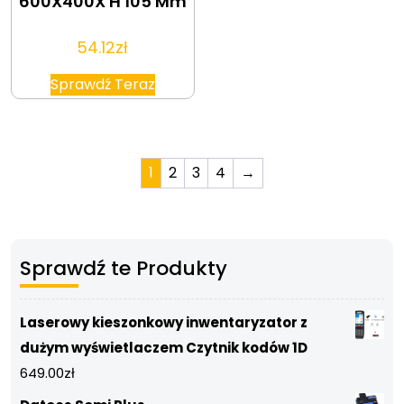
600X400X H 105 Mm
54.12
zł
Sprawdź Teraz
1
2
3
4
→
Sprawdź te Produkty
Laserowy kieszonkowy inwentaryzator z
dużym wyświetlaczem Czytnik kodów 1D
649.00
zł