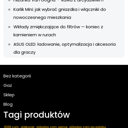
Karlik Mini: jak wybrać gniazdka i włączniki do
nowoczesnego mieszkania
Wkłady zmiękczające do filtrów — koniec z
kamieniem w rurach
ASUS OLED: ładowanie, optymalizacja i akcesoria
dla graczy
Bez kategorii
Gaz
Sklep
Blog
Tagi produktów
1688.com
alekurier
alibaba com opinie
alibaba com po polsku