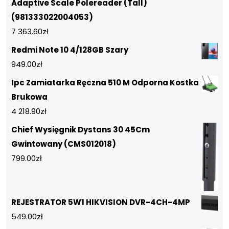
Adaptive Scale Polereader (Tall)
(981333022004053)
7 363.60
zł
Redmi Note 10 4/128GB Szary
949.00
zł
Ipc Zamiatarka Ręczna 510 M Odporna Kostka
Brukowa
4 218.90
zł
Chief Wysięgnik Dystans 30 45Cm
Gwintowany (CMS012018)
799.00
zł
REJESTRATOR 5W1 HIKVISION DVR-4CH-4MP
549.00
zł