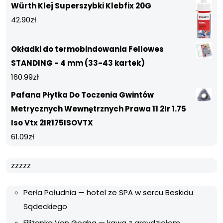
Würth Klej Superszybki Klebfix 20G
42.90
zł
Okładki do termobindowania Fellowes
STANDING - 4 mm (33-43 kartek)
160.99
zł
Pafana Płytka Do Toczenia Gwintów
Metrycznych Wewnętrznych Prawa 11 2Ir 1.75
Iso Vtx 2IR175ISOVTX
61.09
zł
zzzzz
Perła Południa — hotel ze SPA w sercu Beskidu
Sądeckiego
Filiżanka Van Gogha — kawa z arcydziełem