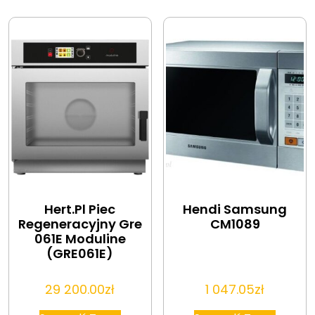
Hert.Pl Piec
Hendi Samsung
Regeneracyjny Gre
CM1089
061E Moduline
(GRE061E)
29 200.00
zł
1 047.05
zł