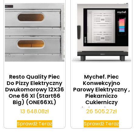
Resto Quality Piec
Mychef. Piec
Do Pizzy Elektryczny
Konwekcyjno
Dwukomorowy 12X36
Parowy Elektryczny ,
One 66 Xl (Start66
Piekarniczo
Big) (ONE66XL)
Cukierniczy
Automatyczny
13 648.08
zł
26 505.27
zł
System Myjący
6X600X400 12 6kW
Sprawdź Teraz
Sprawdź Teraz
400 V Mychef Ibake
6E (IBAKE6E)