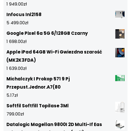
1 949.00
zł
Infocus Inl2158
5 499.00
zł
Google Pixel 6a 5G 6/128GB Czarny
1 698.00
zł
Apple iPad 64GB Wi-Fi Gwiezdna szarość
(MK2K3FDA)
1 639.00
zł
Michalczyk I Prokop 571 9 Pj
Przepust.Jednor.A7(80
5.17
zł
Softfil Softfill Topilase 3Ml
799.00
zł
Datalogic Magellan 9800I 2D Multi-If Eas