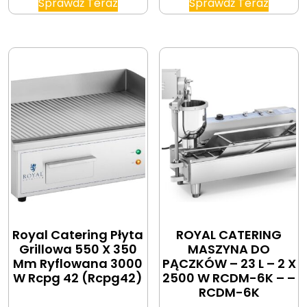
Sprawdź Teraz
Sprawdź Teraz
Royal Catering Płyta
ROYAL CATERING
Grillowa 550 X 350
MASZYNA DO
Mm Ryflowana 3000
PĄCZKÓW – 23 L – 2 X
W Rcpg 42 (Rcpg42)
2500 W RCDM-6K – –
RCDM-6K