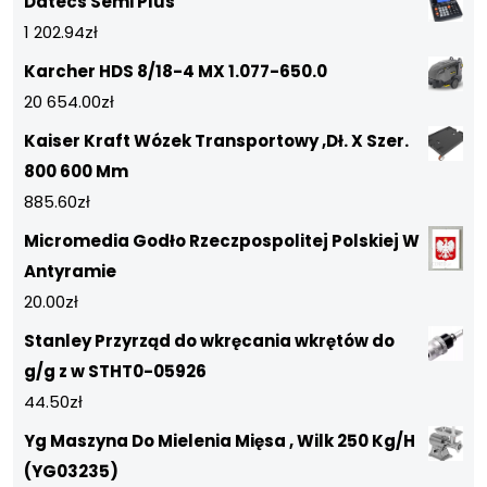
Datecs Semi Plus
1 202.94
zł
Karcher HDS 8/18-4 MX 1.077-650.0
20 654.00
zł
Kaiser Kraft Wózek Transportowy ,Dł. X Szer.
800 600 Mm
885.60
zł
Micromedia Godło Rzeczpospolitej Polskiej W
Antyramie
20.00
zł
Stanley Przyrząd do wkręcania wkrętów do
g/g z w STHT0-05926
44.50
zł
Yg Maszyna Do Mielenia Mięsa , Wilk 250 Kg/H
(YG03235)