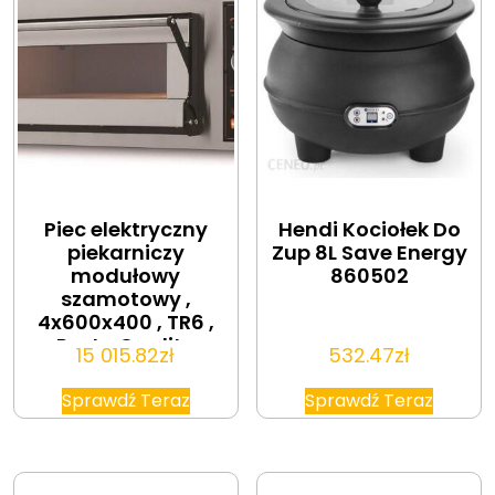
Piec elektryczny
Hendi Kociołek Do
piekarniczy
Zup 8L Save Energy
modułowy
860502
szamotowy ,
4x600x400 , TR6 ,
Resto Quality
15 015.82
zł
532.47
zł
Sprawdź Teraz
Sprawdź Teraz