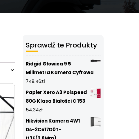
Sprawdź te Produkty
Ridgid Głowica 9 5
Milimetra Kamera Cyfrowa
749.46
zł
Papier Xero A3 Polspeed
80G Klasa Białości C 153
54.34
zł
Hikvision Kamera 4W1
Ds-2Ce17D0T-
It3F(2.8Mm)