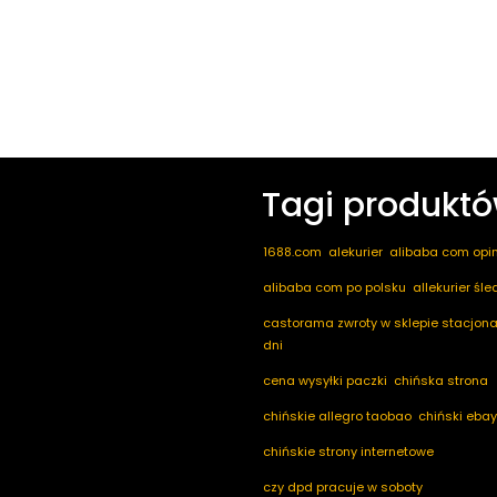
Tagi produkt
1688.com
alekurier
alibaba com opin
alibaba com po polsku
allekurier śl
castorama zwroty w sklepie stacjona
dni
cena wysyłki paczki
chińska strona
chińskie allegro taobao
chiński ebay
chińskie strony internetowe
czy dpd pracuje w soboty