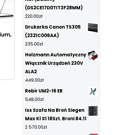
(DS2CE17D0TIT3F28MM)
220.00
zł
Drukarka Canon TS305
ium,
(2321C006AA)
235.00
zł
Holzmann Automatyczny
Włącznik Urządzeń 230V
ALA2
449.00
zł
Rebir UM2-16 ER
548.00
zł
Iss Szafa Na Broń Siegen
Max Kl S1 18Szt. Broni 84.11
2 570.00
zł