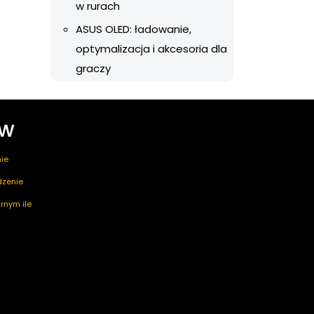
w rurach
ASUS OLED: ładowanie,
optymalizacja i akcesoria dla
graczy
ów
ie
edzenie
rnym ile