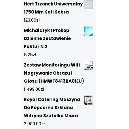
Hert Trzonek Uniwersalny
1750 Mm Koti Kobra
123.00
zł
Michalczyk I Prokop
Dzienne Zestawienie
Faktur N 2
5.25
zł
Zestaw Monitoringu Wifi
Nagrywanie Obrazu I
Głosu (HMWF8413BA01EU)
1 499.00
zł
Royal Catering Maszyna
Do Popcornu Szklana
Witryna Szufelka Miara
2 009.00
zł