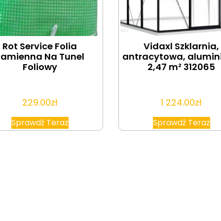
Rot Service Folia
Vidaxl Szklarnia,
Zamienna Na Tunel
antracytowa, alumin
Foliowy
2,47 m² 312065
229.00
zł
1 224.00
zł
Sprawdź Teraz
Sprawdź Teraz