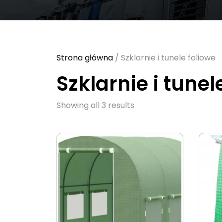
Strona główna
/ Szklarnie i tunele foliowe
Szklarnie i tunel
Sorted
Showing all 3 results
by
latest