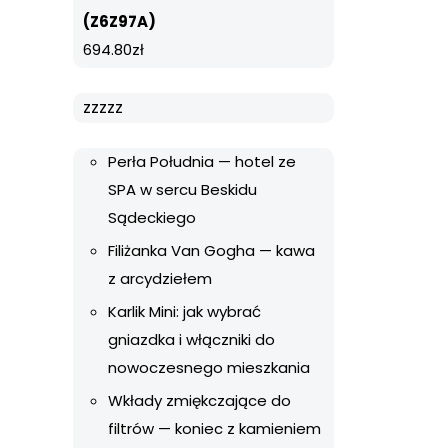
(Z6Z97A)
694.80
zł
zzzzz
Perła Południa — hotel ze
SPA w sercu Beskidu
Sądeckiego
Filiżanka Van Gogha — kawa
z arcydziełem
Karlik Mini: jak wybrać
gniazdka i włączniki do
nowoczesnego mieszkania
Wkłady zmiękczające do
filtrów — koniec z kamieniem