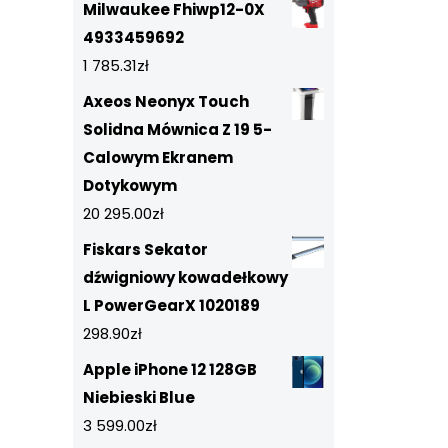
Milwaukee Fhiwp12-0X
4933459692
1 785.31
zł
Axeos Neonyx Touch
Solidna Mównica Z 19 5-
Calowym Ekranem
Dotykowym
20 295.00
zł
Fiskars Sekator
dźwigniowy kowadełkowy
L PowerGearX 1020189
298.90
zł
Apple iPhone 12 128GB
Niebieski Blue
3 599.00
zł