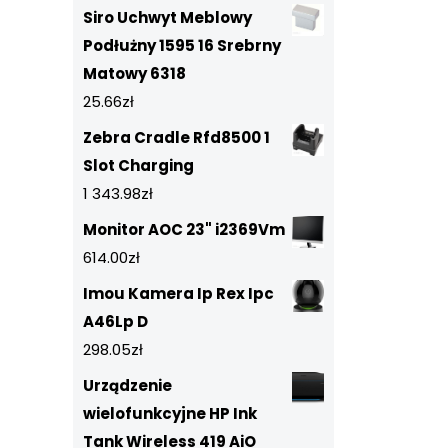
Siro Uchwyt Meblowy
Podłużny 1595 16 Srebrny
Matowy 6318
25.66
zł
Zebra Cradle Rfd8500 1
Slot Charging
1 343.98
zł
Monitor AOC 23" i2369Vm
614.00
zł
Imou Kamera Ip Rex Ipc
A46Lp D
298.05
zł
Urządzenie
wielofunkcyjne HP Ink
Tank Wireless 419 AiO