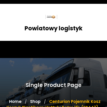
Skip
to
content
Powiatowy logistyk
Single Product Page
Home
Shop
Centurion Pojemnik Kosz
/
/