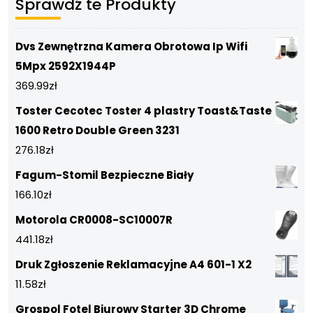
Sprawdź te Produkty
Dvs Zewnętrzna Kamera Obrotowa Ip Wifi
5Mpx 2592X1944P
369.99
zł
Toster Cecotec Toster 4 plastry Toast&Taste
1600 Retro Double Green 3231
276.18
zł
Fagum-Stomil Bezpieczne Biały
166.10
zł
Motorola CR0008-SC10007R
441.18
zł
Druk Zgłoszenie Reklamacyjne A4 601-1 X2
11.58
zł
Grospol Fotel Biurowy Starter 3D Chrome