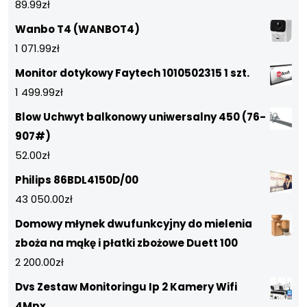
89.99
zł
Wanbo T4 (WANBOT4)
1 071.99
zł
Monitor dotykowy Faytech 1010502315 1 szt.
1 499.99
zł
Blow Uchwyt balkonowy uniwersalny 450 (76-
907#)
52.00
zł
Philips 86BDL4150D/00
43 050.00
zł
Domowy młynek dwufunkcyjny do mielenia
zboża na mąkę i płatki zbożowe Duett 100
2 200.00
zł
Dvs Zestaw Monitoringu Ip 2 Kamery Wifi
4Mpx