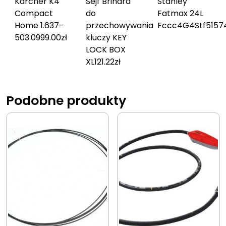
Karcher K4
Sejf Brihard
Stanley
Compact
do
Fatmax 24L
Home 1.637-
przechowywania
Fccc4G4Stf515
7
503.0
999.00
zł
kluczy KEY
LOCK BOX
XL
121.22
zł
Podobne produkty