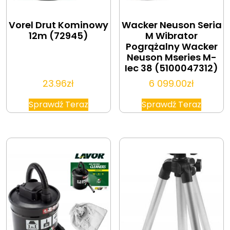
Vorel Drut Kominowy
Wacker Neuson Seria
12m (72945)
M Wibrator
Pogrążalny Wacker
Neuson Mseries M-
Iec 38 (5100047312)
23.96
zł
6 099.00
zł
Sprawdź Teraz
Sprawdź Teraz