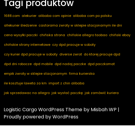
Tagi produktów
1688.com
alekurier
alibaba com opinie
alibaba com po polsku
allekurier śledzenie
castorama zwroty w sklepie stacjonarnym ile dni
cena wysyłki paczki
chińska strona
chińskie allegro taobao
chiński ebay
chińskie strony internetowe
czy dpd pracuje w soboty
czy kurier dpd pracuje w soboty
diverse zwrot
do ktorej pracuje dpd
dpd dni robocze
dpd mobile
dpd nadaj paczke
dpd paczkomat
empik zwroty w sklepie stacjonarnym
firma kurierska
ile kosztuje laweta za km
import z chin alibaba
jak sprzedawac na allegro
jak wysłać paczkę
jak zamówić kuriera
kod pocztowy niemcy
marketplace ogłoszenia
nadaj dpd
nadaj paczkę
Logistic Cargo WordPress Theme
by Misbah WP
|
nadaj paczkę dpd
notino zwroty
paczkomaty dpd
pakuten zwrot
Proudly powered by WordPress
przesyłka za pobraniem
przyczyna zwrotu towaru
taobao com po polsku
usługi logistyczne
wolczanka zwroty
w tranzycie co to znaczy