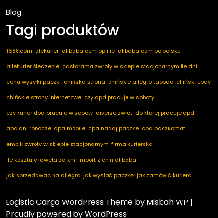
Blog
Tagi produktów
1688.com
alekurier
alibaba com opinie
alibaba com po polsku
allekurier śledzenie
castorama zwroty w sklepie stacjonarnym ile dni
cena wysyłki paczki
chińska strona
chińskie allegro taobao
chiński ebay
chińskie strony internetowe
czy dpd pracuje w soboty
czy kurier dpd pracuje w soboty
diverse zwrot
do ktorej pracuje dpd
dpd dni robocze
dpd mobile
dpd nadaj paczke
dpd paczkomat
empik zwroty w sklepie stacjonarnym
firma kurierska
ile kosztuje laweta za km
import z chin alibaba
jak sprzedawac na allegro
jak wysłać paczkę
jak zamówić kuriera
kod pocztowy niemcy
marketplace ogłoszenia
nadaj dpd
nadaj paczkę
Logistic Cargo WordPress Theme
by Misbah WP
|
nadaj paczkę dpd
notino zwroty
paczkomaty dpd
pakuten zwrot
Proudly powered by WordPress