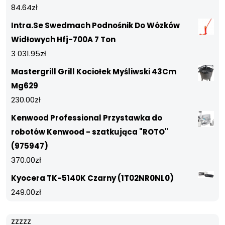
84.64
zł
Intra.Se Swedmach Podnośnik Do Wózków
Widłowych Hfj-700A 7 Ton
3 031.95
zł
Mastergrill Grill Kociołek Myśliwski 43Cm
Mg629
230.00
zł
Kenwood Professional Przystawka do
robotów Kenwood - szatkująca "ROTO"
(975947)
370.00
zł
Kyocera TK-5140K Czarny (1T02NR0NL0)
249.00
zł
zzzzz