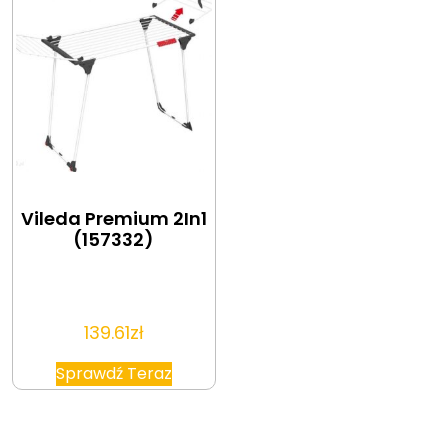
Vileda Premium 2In1
(157332)
139.61
zł
Sprawdź Teraz