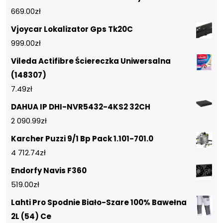
669.00
zł
Vjoycar Lokalizator Gps Tk20C
999.00
zł
Vileda Actifibre Ściereczka Uniwersalna
(148307)
7.49
zł
DAHUA IP DHI-NVR5432-4KS2 32CH
2 090.99
zł
Karcher Puzzi 9/1 Bp Pack 1.101-701.0
4 712.74
zł
Endorfy Navis F360
519.00
zł
Lahti Pro Spodnie Biało-Szare 100% Bawełna
2L (54) Ce