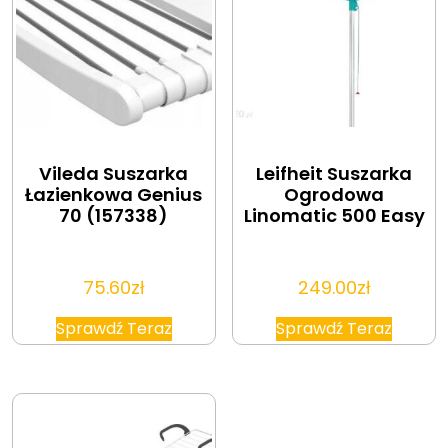
Vileda Suszarka
Leifheit Suszarka
Łazienkowa Genius
Ogrodowa
70 (157338)
Linomatic 500 Easy
75.60
zł
249.00
zł
Sprawdź Teraz
Sprawdź Teraz