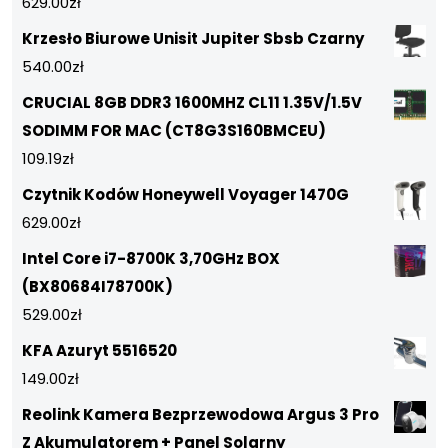
629.00
zł
Krzesło Biurowe Unisit Jupiter Sbsb Czarny
540.00
zł
CRUCIAL 8GB DDR3 1600MHZ CL11 1.35V/1.5V
SODIMM FOR MAC (CT8G3S160BMCEU)
109.19
zł
Czytnik Kodów Honeywell Voyager 1470G
629.00
zł
Intel Core i7-8700K 3,70GHz BOX
(BX80684I78700K)
529.00
zł
KFA Azuryt 5516520
149.00
zł
Reolink Kamera Bezprzewodowa Argus 3 Pro
Z Akumulatorem + Panel Solarny