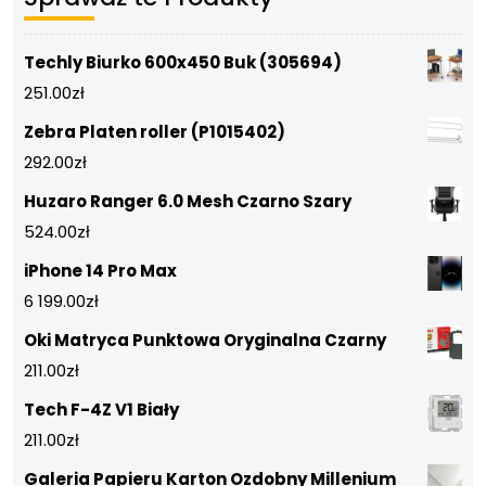
Techly Biurko 600x450 Buk (305694)
251.00
zł
Zebra Platen roller (P1015402)
292.00
zł
Huzaro Ranger 6.0 Mesh Czarno Szary
524.00
zł
iPhone 14 Pro Max
6 199.00
zł
Oki Matryca Punktowa Oryginalna Czarny
211.00
zł
Tech F-4Z V1 Biały
211.00
zł
Galeria Papieru Karton Ozdobny Millenium