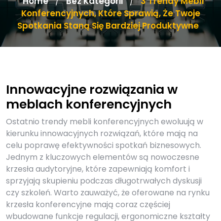
Home
Bez Kategorii
3 Trendy Mebli
/
/
Konferencyjnych, Które Sprawią, Że Twoje
Spotkania Staną Się Bardziej Produktywne
Innowacyjne rozwiązania w
meblach konferencyjnych
Ostatnio trendy mebli konferencyjnych ewoluują w
kierunku innowacyjnych rozwiązań, które mają na
celu poprawę efektywności spotkań biznesowych.
Jednym z kluczowych elementów są nowoczesne
krzesła audytoryjne, które zapewniają komfort i
sprzyjają skupieniu podczas długotrwałych dyskusji
czy szkoleń. Warto zauważyć, że oferowane na rynku
krzesła konferencyjne mają coraz częściej
wbudowane funkcje regulacji, ergonomiczne kształty