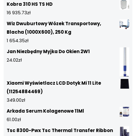
Kobra 310 HS TS HD
16 935.73
zł
Wiz Dwuburtowy Wózek Transportowy,
Blacha (1000X600), 250 Kg
1 654.35
zł
Jan Niezbędny Myjka Do Okien 2W1
24.02
zł
Xiaomi Wyświetlacz LCD Dotyk Mi 11 Lite
(11254884469)
349.00
zł
Arkada Serum Kolagenowe 11Ml
61.00
zł
Tsc 8300-Pwx Tsc Thermal Transfer Ribbon