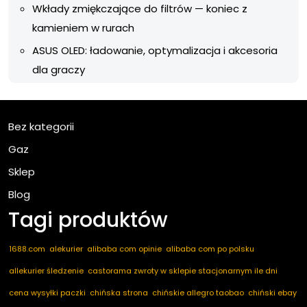
Wkłady zmiękczające do filtrów — koniec z
kamieniem w rurach
ASUS OLED: ładowanie, optymalizacja i akcesoria
dla graczy
Bez kategorii
Gaz
Sklep
Blog
Tagi produktów
1688.com
alekurier
alibaba com opinie
alibaba com po polsku
allekurier śledzenie
castorama zwroty w sklepie stacjonarnym ile dni
cena wysyłki paczki
chińska strona
chińskie allegro taobao
chiński ebay