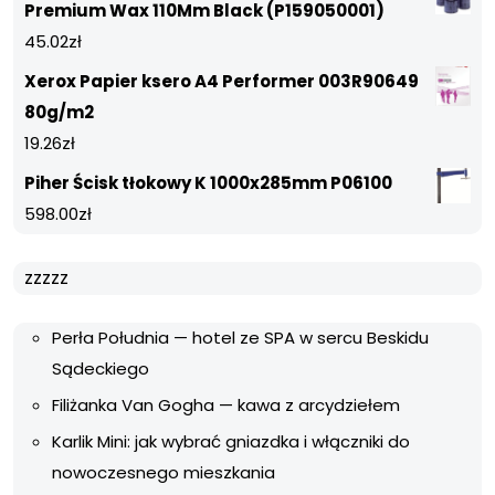
Premium Wax 110Mm Black (P159050001)
45.02
zł
Xerox Papier ksero A4 Performer 003R90649
80g/m2
19.26
zł
Piher Ścisk tłokowy K 1000x285mm P06100
598.00
zł
zzzzz
Perła Południa — hotel ze SPA w sercu Beskidu
Sądeckiego
Filiżanka Van Gogha — kawa z arcydziełem
Karlik Mini: jak wybrać gniazdka i włączniki do
nowoczesnego mieszkania