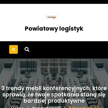
Skip
to
content
Powiatowy logistyk
3 trendy mebli konferencyjnych, które
sprawią, że twoje spotkania staną się
bardziej produktywne