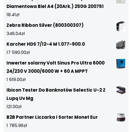
Diamentowa Biel A4 (20Ark.) 250G 200751
18.41
zł
Zebra Ribbon Silver (800300307)
346.04
zł
Karcher HDS 7/12-4 M 1.077-900.0
17 590.00
zł
Inwerter solarny Volt Sinus Pro Ultra 6000
24/230 V 3000/6000 W + 60 A MPPT
1 619.00
zł
Ibicon Tester Do Banknotów Selectic U-2 Z
Lupą Uv Mg
121.00
zł
B2B Partner Liczarka I Sorter Monet Eur
1 785.96
zł