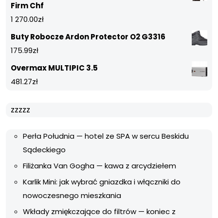
Firm Chf
1 270.00
zł
Buty Robocze Ardon Protector O2 G3316
175.99
zł
Overmax MULTIPIC 3.5
481.27
zł
zzzzz
Perła Południa — hotel ze SPA w sercu Beskidu
Sądeckiego
Filiżanka Van Gogha — kawa z arcydziełem
Karlik Mini: jak wybrać gniazdka i włączniki do
nowoczesnego mieszkania
Wkłady zmiękczające do filtrów — koniec z