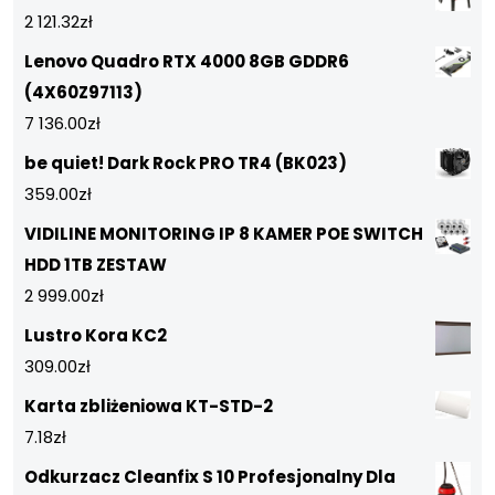
2 121.32
zł
Lenovo Quadro RTX 4000 8GB GDDR6
(4X60Z97113)
7 136.00
zł
be quiet! Dark Rock PRO TR4 (BK023)
359.00
zł
VIDILINE MONITORING IP 8 KAMER POE SWITCH
HDD 1TB ZESTAW
2 999.00
zł
Lustro Kora KC2
309.00
zł
Karta zbliżeniowa KT-STD-2
7.18
zł
Odkurzacz Cleanfix S 10 Profesjonalny Dla