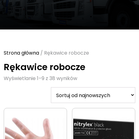
Strona główna
/ Rękawice robocze
Rękawice robocze
Sorted
Wyświetlanie 1–9 z 38 wyników
by
latest