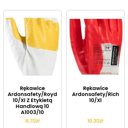
Rękawice
Rękawice
Ardonsafety/Royd
Ardonsafety/Rich
10/Xl Z Etykietą
10/Xl
Handlową 10
A1003/10
8.70
zł
10.30
zł