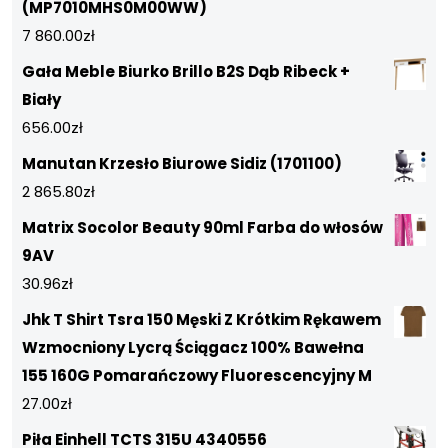
(MP7010MHS0M00WW)
7 860.00
zł
Gała Meble Biurko Brillo B2S Dąb Ribeck +
Biały
656.00
zł
Manutan Krzesło Biurowe Sidiz (1701100)
2 865.80
zł
Matrix Socolor Beauty 90ml Farba do włosów
9AV
30.96
zł
Jhk T Shirt Tsra 150 Męski Z Krótkim Rękawem
Wzmocniony Lycrą Ściągacz 100% Bawełna
155 160G Pomarańczowy Fluorescencyjny M
27.00
zł
Piła Einhell TCTS 315U 4340556