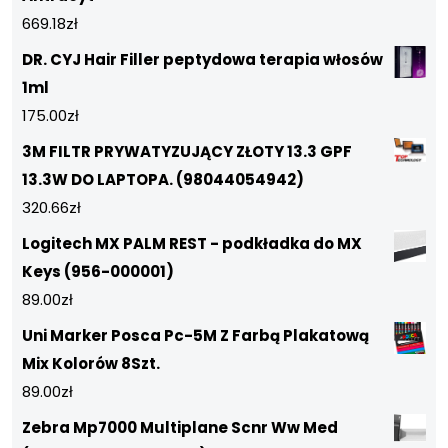
669.18
zł
DR. CYJ Hair Filler peptydowa terapia włosów
1ml
175.00
zł
3M FILTR PRYWATYZUJĄCY ZŁOTY 13.3 GPF
13.3W DO LAPTOPA. (98044054942)
320.66
zł
Logitech MX PALM REST - podkładka do MX
Keys (956-000001)
89.00
zł
Uni Marker Posca Pc-5M Z Farbą Plakatową
Mix Kolorów 8Szt.
89.00
zł
Zebra Mp7000 Multiplane Scnr Ww Med