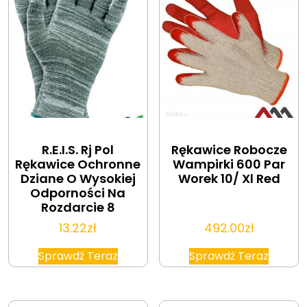
R.E.I.S. Rj Pol
Rękawice Robocze
Rękawice Ochronne
Wampirki 600 Par
Dziane O Wysokiej
Worek 10/ Xl Red
Odporności Na
Rozdarcie 8
13.22
zł
492.00
zł
Sprawdź Teraz
Sprawdź Teraz