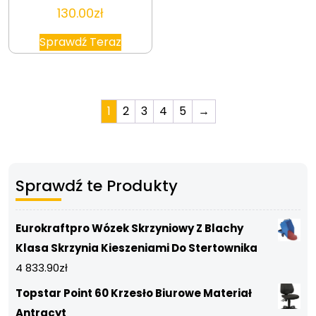
130.00
zł
Sprawdź Teraz
1
2
3
4
5
→
Sprawdź te Produkty
Eurokraftpro Wózek Skrzyniowy Z Blachy
Klasa Skrzynia Kieszeniami Do Stertownika
4 833.90
zł
Topstar Point 60 Krzesło Biurowe Materiał
Antracyt