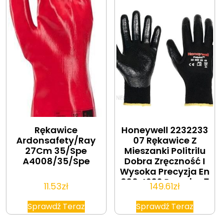
Rękawice
Honeywell 2232233
Ardonsafety/Ray
07 Rękawice Z
27Cm 35/Spe
Mieszanki Politrilu
A4008/35/Spe
Dobra Zręczność I
Wysoka Precyzja En
388 4232 Rozmiar 7
11.53
zł
149.61
zł
(Opakowanie 10 Par)
Sprawdź Teraz
Sprawdź Teraz