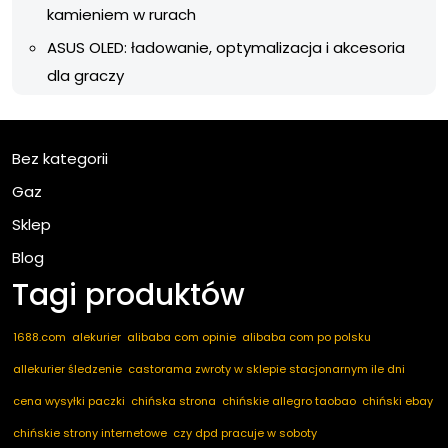
kamieniem w rurach
ASUS OLED: ładowanie, optymalizacja i akcesoria
dla graczy
Bez kategorii
Gaz
Sklep
Blog
Tagi produktów
1688.com
alekurier
alibaba com opinie
alibaba com po polsku
allekurier śledzenie
castorama zwroty w sklepie stacjonarnym ile dni
cena wysyłki paczki
chińska strona
chińskie allegro taobao
chiński ebay
chińskie strony internetowe
czy dpd pracuje w soboty