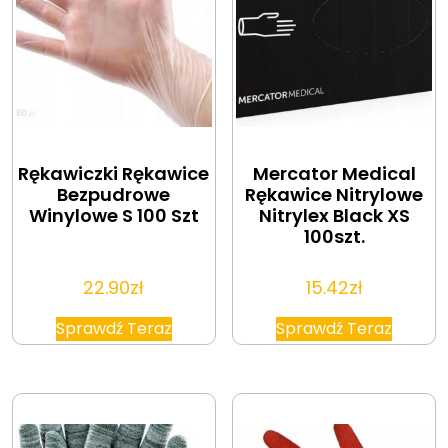
Rękawiczki Rękawice
Mercator Medical
Bezpudrowe
Rękawice Nitrylowe
Winylowe S 100 Szt
Nitrylex Black XS
100szt.
22.90
zł
15.42
zł
Sprawdź Teraz
Sprawdź Teraz