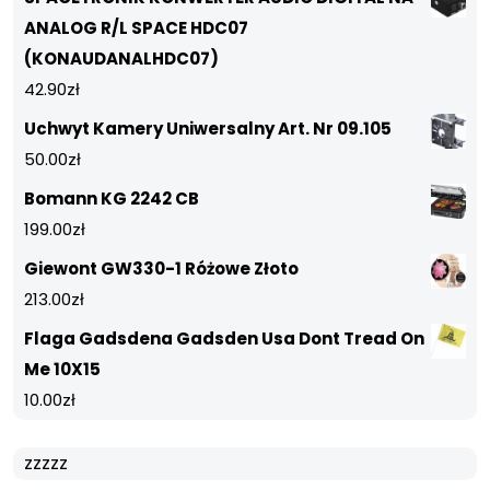
ANALOG R/L SPACE HDC07
(KONAUDANALHDC07)
42.90
zł
Uchwyt Kamery Uniwersalny Art. Nr 09.105
50.00
zł
Bomann KG 2242 CB
199.00
zł
Giewont GW330-1 Różowe Złoto
213.00
zł
Flaga Gadsdena Gadsden Usa Dont Tread On
Me 10X15
10.00
zł
zzzzz