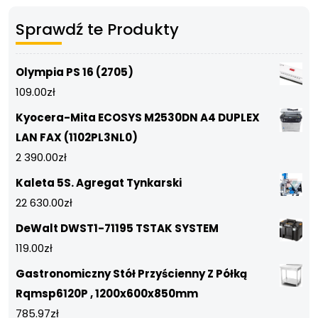
Sprawdź te Produkty
Olympia PS 16 (2705)
109.00
zł
Kyocera-Mita ECOSYS M2530DN A4 DUPLEX
LAN FAX (1102PL3NL0)
2 390.00
zł
Kaleta 5S. Agregat Tynkarski
22 630.00
zł
DeWalt DWST1-71195 TSTAK SYSTEM
119.00
zł
Gastronomiczny Stół Przyścienny Z Półką
Rqmsp6120P , 1200x600x850mm
785.97
zł