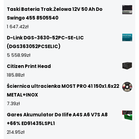
Taski Bateria Trak.Żelowa 12V 50 Ah Do
Swingo 455 8505540
1 647.42
zł
D-Link DGS-3630-52PC-SE-LIC
(DGS363052PCSELIC)
5 558.99
zł
Citizen Print Head
185.88
zł
Ściernica ultracienka MOST PRO 41 150x1.6x22
METAL+INOX
7.39
zł
Gares Akumulator Do Ilife A4S A6 V7S A8
+66% ED91435LSPL1
214.95
zł