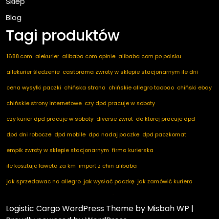
Sklep
Blog
Tagi produktów
1688.com
alekurier
alibaba com opinie
alibaba com po polsku
allekurier śledzenie
castorama zwroty w sklepie stacjonarnym ile dni
cena wysyłki paczki
chińska strona
chińskie allegro taobao
chiński ebay
chińskie strony internetowe
czy dpd pracuje w soboty
czy kurier dpd pracuje w soboty
diverse zwrot
do ktorej pracuje dpd
dpd dni robocze
dpd mobile
dpd nadaj paczke
dpd paczkomat
empik zwroty w sklepie stacjonarnym
firma kurierska
ile kosztuje laweta za km
import z chin alibaba
jak sprzedawac na allegro
jak wysłać paczkę
jak zamówić kuriera
kod pocztowy niemcy
marketplace ogłoszenia
nadaj dpd
nadaj paczkę
Logistic Cargo WordPress Theme
by Misbah WP
|
nadaj paczkę dpd
notino zwroty
paczkomaty dpd
pakuten zwrot