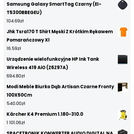
Samsung Galaxy SmartTag Czarny (EI-
T5300BBEGEU)
104.69
zł
Jhk Tsra170 T Shirt Męski Z Krótkim Rękawem
Pomarańczowy Xl
16.59
zł
Urządzenie wielofunkcyjne HP Ink Tank
Wireless 419 AiO (Z6Z97A)
694.80
zł
Modi Meble Biurko Dąb Artisan Czarne Fronty
100X50Cm
540.00
zł
Kärcher K4 Premium 1.180-310.0
1 101.06
zł
SPACETRONIK KONWERTER AUDIO DIGITAL NA