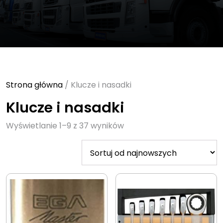
Strona główna
/ Klucze i nasadki
Klucze i nasadki
Sorted
Wyświetlanie 1–9 z 37 wyników
by
latest