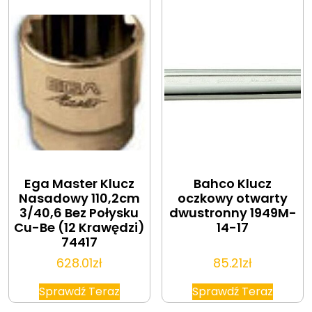
Ega Master Klucz
Bahco Klucz
Nasadowy 110,2cm
oczkowy otwarty
3/40,6 Bez Połysku
dwustronny 1949M-
Cu-Be (12 Krawędzi)
14-17
74417
628.01
zł
85.21
zł
Sprawdź Teraz
Sprawdź Teraz