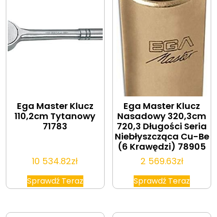
Ega Master Klucz
Ega Master Klucz
110,2cm Tytanowy
Nasadowy 320,3cm
71783
720,3 Długości Seria
Niebłyszcząca Cu-Be
(6 Krawędzi) 78905
10 534.82
zł
2 569.63
zł
Sprawdź Teraz
Sprawdź Teraz