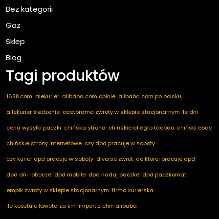
Bez kategorii
Gaz
Sklep
Blog
Tagi produktów
1688.com
alekurier
alibaba com opinie
alibaba com po polsku
allekurier śledzenie
castorama zwroty w sklepie stacjonarnym ile dni
cena wysyłki paczki
chińska strona
chińskie allegro taobao
chiński ebay
chińskie strony internetowe
czy dpd pracuje w soboty
czy kurier dpd pracuje w soboty
diverse zwrot
do ktorej pracuje dpd
dpd dni robocze
dpd mobile
dpd nadaj paczke
dpd paczkomat
empik zwroty w sklepie stacjonarnym
firma kurierska
ile kosztuje laweta za km
import z chin alibaba