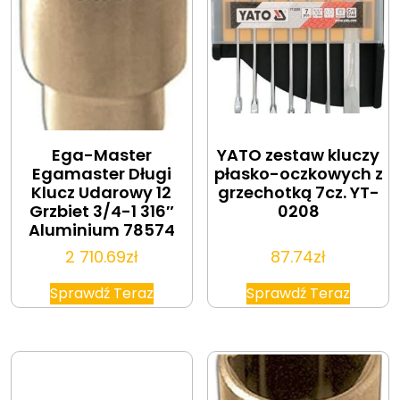
Ega-Master
YATO zestaw kluczy
Egamaster Długi
płasko-oczkowych z
Klucz Udarowy 12
grzechotką 7cz. YT-
Grzbiet 3/4-1 316″
0208
Aluminium 78574
2 710.69
zł
87.74
zł
Sprawdź Teraz
Sprawdź Teraz