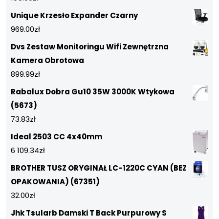
Unique Krzesło Expander Czarny
969.00
zł
Dvs Zestaw Monitoringu Wifi Zewnętrzna
Kamera Obrotowa
899.99
zł
Rabalux Dobra Gu10 35W 3000K Wtykowa
(5673)
73.83
zł
Ideal 2503 CC 4x40mm
6 109.34
zł
BROTHER TUSZ ORYGINAŁ LC-1220C CYAN (BEZ
OPAKOWANIA) (67351)
32.00
zł
Jhk Tsularb Damski T Back Purpurowy S