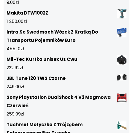
9.00
zł
Makita DTW1002Z
1 250.00
zł
Intra.Se Swedmach Wózek Z Kratką Do
Transportu Pojemników Euro
455.10
zł
Mil-Tec Kurtka unisex Us Cwu
222.92
zł
JBL Tune 120 TWS Czarne
249.00
zł
Sony Playstation DualShock 4 V2 Magmowa
Czerwień
259.99
zł
Tuchmet Motyczka Z Trójzębem
Spłaszczonym Bez Trzonka