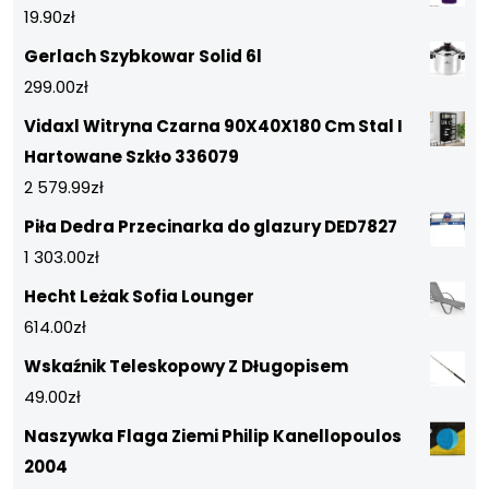
19.90
zł
Gerlach Szybkowar Solid 6l
299.00
zł
Vidaxl Witryna Czarna 90X40X180 Cm Stal I
Hartowane Szkło 336079
2 579.99
zł
Piła Dedra Przecinarka do glazury DED7827
1 303.00
zł
Hecht Leżak Sofia Lounger
614.00
zł
Wskaźnik Teleskopowy Z Długopisem
49.00
zł
Naszywka Flaga Ziemi Philip Kanellopoulos
2004