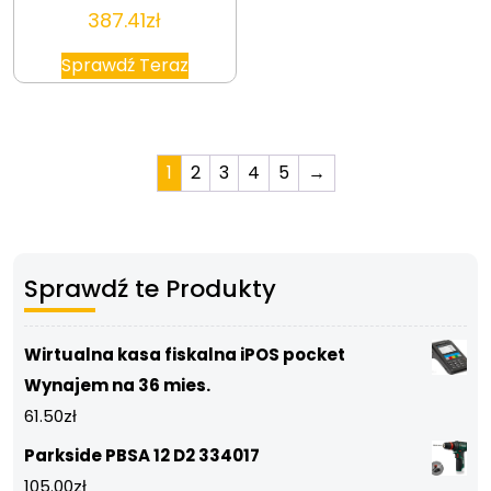
387.41
zł
Sprawdź Teraz
1
2
3
4
5
→
Sprawdź te Produkty
Wirtualna kasa fiskalna iPOS pocket
Wynajem na 36 mies.
61.50
zł
Parkside PBSA 12 D2 334017
105.00
zł