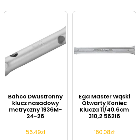
Bahco Dwustronny
Ega Master Wąski
klucz nasadowy
Otwarty Koniec
metryczny 1936M-
Klucza 11/40,6cm
24-26
310,2 56216
56.49
zł
160.08
zł