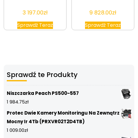
3 197.00
zł
9 828.00
zł
Sprawdź Teraz
Sprawdź Teraz
Sprawdź te Produkty
Niszczarka Peach PS500-557
1 984.75
zł
Protec Dwie Kamery Monitoringu Na Zewnątrz
Mocny Ir 4Tb (PRXVR02T2D4TB)
1 009.00
zł