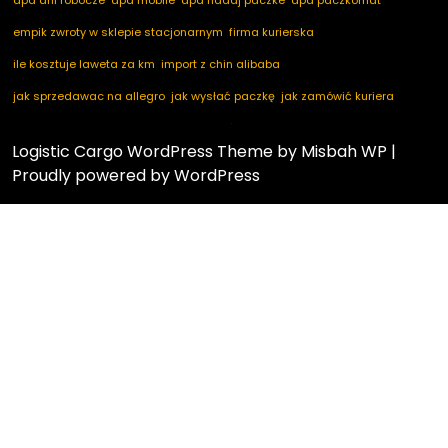
empik zwroty w sklepie stacjonarnym
firma kurierska
ile kosztuje laweta za km
import z chin alibaba
jak sprzedawac na allegro
jak wysłać paczkę
jak zamówić kuriera
kod pocztowy niemcy
marketplace ogłoszenia
nadaj dpd
nadaj paczkę
Logistic Cargo WordPress Theme
by Misbah WP
|
nadaj paczkę dpd
notino zwroty
paczkomaty dpd
pakuten zwrot
Proudly powered by WordPress
przesyłka za pobraniem
przyczyna zwrotu towaru
taobao com po polsku
usługi logistyczne
wolczanka zwroty
w tranzycie co to znaczy
wysyłka palet
zamawianie kuriera
zamow kuriera
zamówienia z chin
zwrot towaru zakupionego w sklepie stacjonarnym