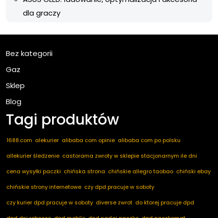
dla graczy
Bez kategorii
Gaz
Sklep
Blog
Tagi produktów
1688.com
alekurier
alibaba com opinie
alibaba com po polsku
allekurier śledzenie
castorama zwroty w sklepie stacjonarnym ile dni
cena wysyłki paczki
chińska strona
chińskie allegro taobao
chiński ebay
chińskie strony internetowe
czy dpd pracuje w soboty
czy kurier dpd pracuje w soboty
diverse zwrot
do ktorej pracuje dpd
dpd dni robocze
dpd mobile
dpd nadaj paczke
dpd paczkomat