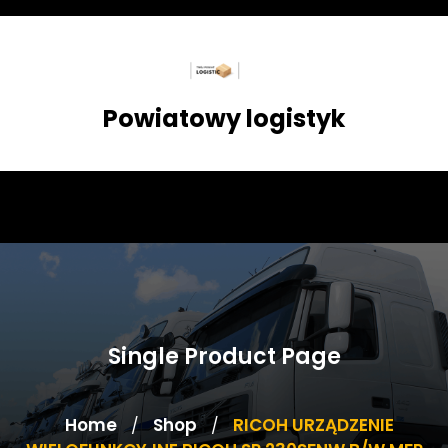
Skip
to
content
Powiatowy logistyk
Single Product Page
Home
Shop
RICOH URZĄDZENIE
/
/