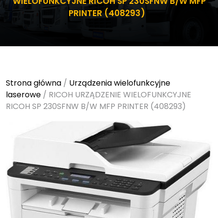
WIELOFUNKCYJNE RICOH SP 230SFNW B/W MFP
PRINTER (408293)
Strona główna
/
Urządzenia wielofunkcyjne
laserowe
/ RICOH URZĄDZENIE WIELOFUNKCYJNE
RICOH SP 230SFNW B/W MFP PRINTER (408293)