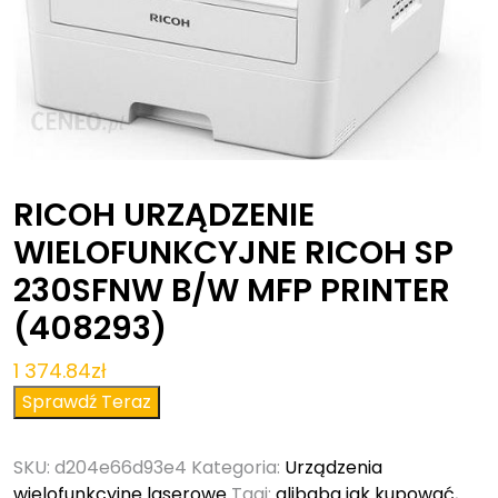
RICOH URZĄDZENIE
WIELOFUNKCYJNE RICOH SP
230SFNW B/W MFP PRINTER
(408293)
1 374.84
zł
Sprawdź Teraz
SKU:
d204e66d93e4
Kategoria:
Urządzenia
wielofunkcyjne laserowe
Tagi:
alibaba jak kupować
,