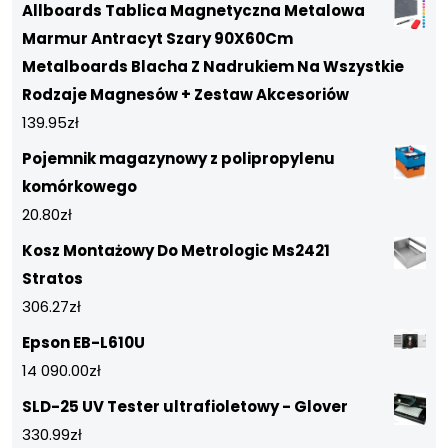
Allboards Tablica Magnetyczna Metalowa
Marmur Antracyt Szary 90X60Cm
Metalboards Blacha Z Nadrukiem Na Wszystkie
Rodzaje Magnesów + Zestaw Akcesoriów
139.95
zł
Pojemnik magazynowy z polipropylenu
komórkowego
20.80
zł
Kosz Montażowy Do Metrologic Ms2421
Stratos
306.27
zł
Epson EB-L610U
14 090.00
zł
SLD-25 UV Tester ultrafioletowy - Glover
330.99
zł