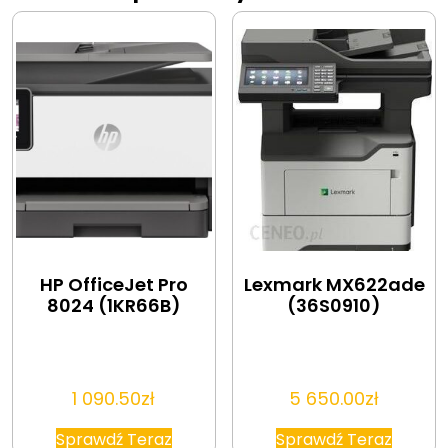
HP OfficeJet Pro
Lexmark MX622ade
8024 (1KR66B)
(36S0910)
1 090.50
zł
5 650.00
zł
Sprawdź Teraz
Sprawdź Teraz