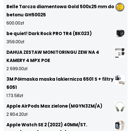
Belle Tarcza diamentowa Gold 500x25 mm do
betonu GH50025
600.00
zł
be quiet! Dark Rock PRO TR4 (BK023)
359.00
zł
DAHUA ZESTAW MONITORINGU ZEW NA 4
KAMERY 4 MPX POE
2 699.00
zł
3M Półmaska maska lakiernicza 6501 S + filtry
6051
173.58
zł
Apple AirPods Max zielone (MGYN3ZM/A)
2 804.20
zł
Apple Watch SE 2 (2022) 40MM/ST.