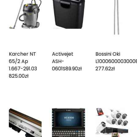
Karcher NT
Activejet
Bossini Oki
65/2 Ap
ASH-
L1000600003000
1.667-291.0
3
0601S
89.90
zł
277.62
zł
825.00
zł