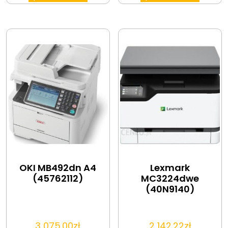
OKI MB492dn A4
Lexmark
(45762112)
MC3224dwe
(40N9140)
3 075.00
zł
2 142.22
zł