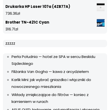
Drukarka HP Laser 107a (4ZB77A)
736.36
zł
Brother TN-421C Cyan
316.71
zł
zzzzz
Perła Południa — hotel ze SPA w sercu Beskidu
Sądeckiego
Filiżanka Van Gogha — kawa z arcydziełem
Karlik Mini: jak wybrać gniazdka i włączniki do
nowoczesnego mieszkania
Wkłady zmiękczające do filtrów — koniec z
kamieniem w rurach
ASUS OLED: ładowanie, optymalizacja i akcesoria