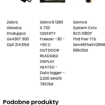
Zebra
Zebra 8 1280
Sannce
Głowica
X 720
System Cctv
Drukująca
QWERTY
8Ch 1080P
Gx430T 300
Freezer -30 -
Fhd Poe-1Tb
Dpi
1 214.65
zł
+50 C
Sen48Pbe1V266B
OUTDOOR
699.00
zł
READABLE
DISPLAY
HEATED -
Data logger -
2,200 MHz
15
793.19
zł
Podobne produkty