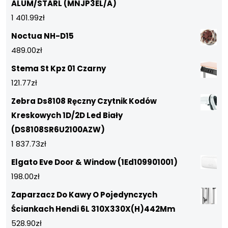
ALUM/STARL (MNJP3EL/A)
1 401.99
zł
Noctua NH-D15
489.00
zł
Stema St Kpz 01 Czarny
121.77
zł
Zebra Ds8108 Ręczny Czytnik Kodów
Kreskowych 1D/2D Led Biały
(DS8108SR6U2100AZW)
1 837.73
zł
Elgato Eve Door & Window (1Ed109901001)
198.00
zł
Zaparzacz Do Kawy O Pojedynczych
Ściankach Hendi 6L 310X330X(H)442Mm
528.90
zł