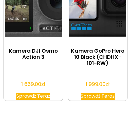
Kamera DJI Osmo
Kamera GoPro Hero
Action 3
10 Black (CHDHX-
101-RW)
1 669.00
zł
1 999.00
zł
Sprawdź Teraz
Sprawdź Teraz