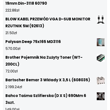
19mm Din-3118 60790
222.88
zł
BLOW KABEL PRZEWÓD VGA D-SUB MONITOR
RZUTNIK 5M (92613)
21.50
zł
Polysan Deep 75x165 MD3116
570.00
zł
Brother Pojemnik Na Zużyty Toner (WT-
200CL)
72.00
zł
Bartscher Bemar 3 Wkłady X 3,5 L (608035)
2 199.24
zł
Bahco Taśma Szlifierska (D X S) 690Mm 6
3szt.
149.00
zł