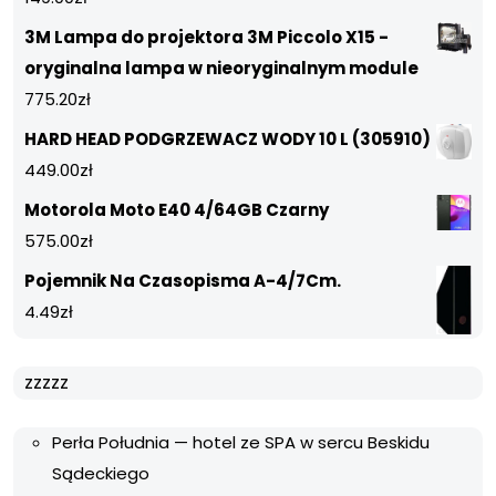
3M Lampa do projektora 3M Piccolo X15 -
oryginalna lampa w nieoryginalnym module
775.20
zł
HARD HEAD PODGRZEWACZ WODY 10 L (305910)
449.00
zł
Motorola Moto E40 4/64GB Czarny
575.00
zł
Pojemnik Na Czasopisma A-4/7Cm.
4.49
zł
zzzzz
Perła Południa — hotel ze SPA w sercu Beskidu
Sądeckiego