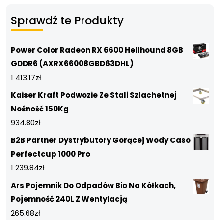
Sprawdź te Produkty
Power Color Radeon RX 6600 Hellhound 8GB
GDDR6 (AXRX66008GBD63DHL)
1 413.17
zł
Kaiser Kraft Podwozie Ze Stali Szlachetnej
Nośność 150Kg
934.80
zł
B2B Partner Dystrybutory Gorącej Wody Caso
Perfectcup 1000 Pro
1 239.84
zł
Ars Pojemnik Do Odpadów Bio Na Kółkach,
Pojemność 240L Z Wentylacją
265.68
zł