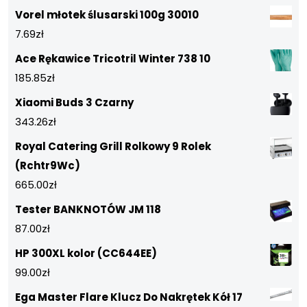
Vorel młotek ślusarski 100g 30010
7.69
zł
Ace Rękawice Tricotril Winter 738 10
185.85
zł
Xiaomi Buds 3 Czarny
343.26
zł
Royal Catering Grill Rolkowy 9 Rolek
(Rchtr9Wc)
665.00
zł
Tester BANKNOTÓW JM 118
87.00
zł
HP 300XL kolor (CC644EE)
99.00
zł
Ega Master Flare Klucz Do Nakrętek Kół 17