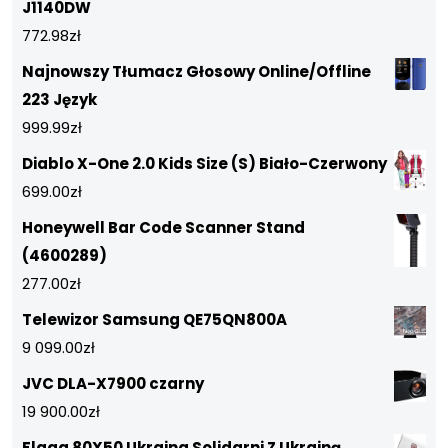
J1140DW
772.98
zł
Najnowszy Tłumacz Głosowy Online/Offline
223 Język
999.99
zł
Diablo X-One 2.0 Kids Size (S) Biało-Czerwony
699.00
zł
Honeywell Bar Code Scanner Stand
(4600289)
277.00
zł
Telewizor Samsung QE75QN800A
9 099.00
zł
JVC DLA-X7900 czarny
19 900.00
zł
Flaga 80X50 Ukraina Solidarni Z Ukrainą