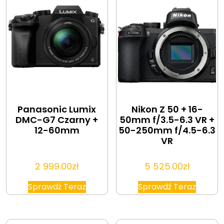
Panasonic Lumix
Nikon Z 50 + 16-
DMC-G7 Czarny +
50mm f/3.5-6.3 VR +
12-60mm
50-250mm f/4.5-6.3
VR
2 999.00
zł
5 525.00
zł
Sprawdź Teraz
Sprawdź Teraz