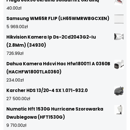
40.00
zł
Samsung WM65R FLIP (LH65WMRWBGCXEN)
5 969.00
zł
Hikvision Kamera Ip Ds-2Cd2043G2-Iu
(2.8Mm) (34930)
726.99
zł
Dahua Kamera Hdcvi Hac Hfw1800Tl A 0360B
(HACHFW1800TLA0360)
234.00
zł
Karcher HDS 13/20-4 SX 1.071-932.0
27 500.00
zł
Numatic Hft 1530G Hurricane Szorowarka
Dwubiegowa (HFT1530G)
9 710.00
zł