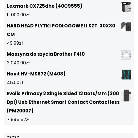
Lexmark CX725dhe (40C9555)
11 000.00
zł
HARD HEAD PŁYTKI PODŁOGOWE 11 SZT. 30X30
CM
49.99
zł
Maszyna do szycia Brother F410
3 040.00
zł
Havit HV-MS672 (M408)
45.00
zł
Evolis Primacy 2 Single Sided 12 Dots/Mm (300
Dpi) Usb Ethernet Smart Contact Contactless
(PM20007)
7 995.52
zł
zzzzz