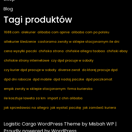
Blog
Tagi produktów
1688.com
alekurier
alibaba com opinie
alibaba com po polsku
allekurier śledzenie
castorama zwroty w sklepie stacjonarnym ile dni
cena wysyłki paczki
chińska strona
chińskie allegro taobao
chiński ebay
chińskie strony internetowe
czy dpd pracuje w soboty
czy kurier dpd pracuje w soboty
diverse zwrot
do ktorej pracuje dpd
dpd dni robocze
dpd mobile
dpd nadaj paczke
dpd paczkomat
empik zwroty w sklepie stacjonarnym
firma kurierska
ile kosztuje laweta za km
import z chin alibaba
jak sprzedawac na allegro
jak wysłać paczkę
jak zamówić kuriera
kod pocztowy niemcy
marketplace ogłoszenia
nadaj dpd
nadaj paczkę
Logistic Cargo WordPress Theme
by Misbah WP
|
nadaj paczkę dpd
notino zwroty
paczkomaty dpd
pakuten zwrot
Proudly powered by WordPress