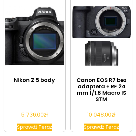
Nikon Z 5 body
Canon EOS R7 bez
adaptera + RF 24
mm f/1.8 Macro IS
STM
5 736.00
zł
10 048.00
zł
Sprawdź Teraz
Sprawdź Teraz