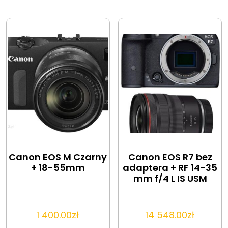
Canon EOS M Czarny
Canon EOS R7 bez
+ 18-55mm
adaptera + RF 14-35
mm f/4 L IS USM
1 400.00
zł
14 548.00
zł