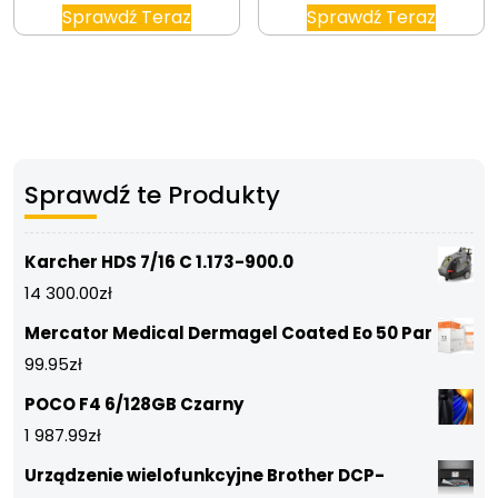
Sprawdź Teraz
Sprawdź Teraz
Sprawdź te Produkty
Karcher HDS 7/16 C 1.173-900.0
14 300.00
zł
Mercator Medical Dermagel Coated Eo 50 Par
99.95
zł
POCO F4 6/128GB Czarny
1 987.99
zł
Urządzenie wielofunkcyjne Brother DCP-