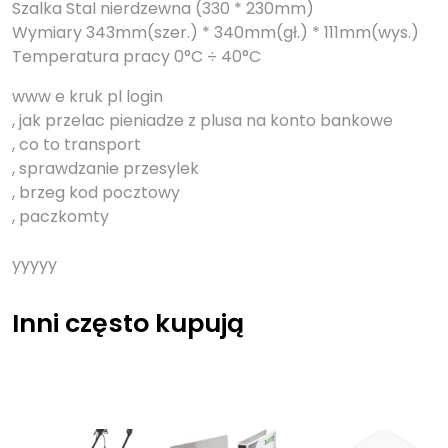
Szalka Stal nierdzewna (330 * 230mm)
Wymiary 343mm(szer.) * 340mm(gł.) * 111mm(wys.)
Temperatura pracy 0°C ÷ 40°C
www e kruk pl login
, jak przelac pieniadze z plusa na konto bankowe
, co to transport
, sprawdzanie przesylek
, brzeg kod pocztowy
, paczkomty
yyyyy
Inni często kupują