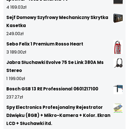
4 169.03
zł
Sejf Domowy Szyfrowy Mechaniczny Skrytka
Kasetka
249.00
zł
Sebo Felix 1 Premium Rosso Heart
3 189.00
zł
Jabra Słuchawki Evolve 75 Se Link 380A Ms
Stereo
1 199.00
zł
Bosch GSB 13 RE Professional 0601217100
237.27
zł
Spy Electronics Profesjonalny Rejestrator
Dźwięku (8GB) + Mikro-Kamera + Kolor. Ekran
LCD + Słuchawki itd.