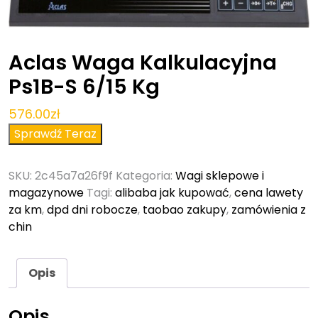
Aclas Waga Kalkulacyjna
Ps1B-S 6/15 Kg
576.00
zł
Sprawdź Teraz
SKU:
2c45a7a26f9f
Kategoria:
Wagi sklepowe i
magazynowe
Tagi:
alibaba jak kupować
,
cena lawety
za km
,
dpd dni robocze
,
taobao zakupy
,
zamówienia z
chin
Opis
Opis