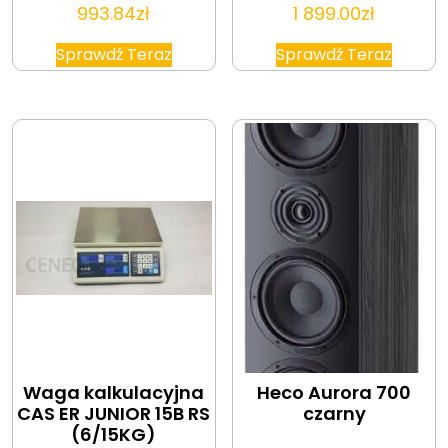
993.84
zł
1 899.00
zł
Sprawdź Teraz
Sprawdź Teraz
Waga kalkulacyjna
Heco Aurora 700
CAS ER JUNIOR 15B RS
czarny
(6/15KG)