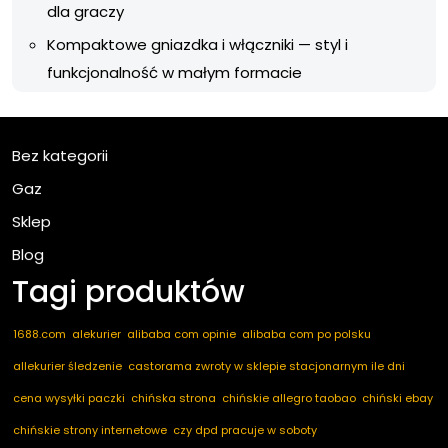
dla graczy
Kompaktowe gniazdka i włączniki — styl i
funkcjonalność w małym formacie
Bez kategorii
Gaz
Sklep
Blog
Tagi produktów
1688.com
alekurier
alibaba com opinie
alibaba com po polsku
allekurier śledzenie
castorama zwroty w sklepie stacjonarnym ile dni
cena wysyłki paczki
chińska strona
chińskie allegro taobao
chiński ebay
chińskie strony internetowe
czy dpd pracuje w soboty