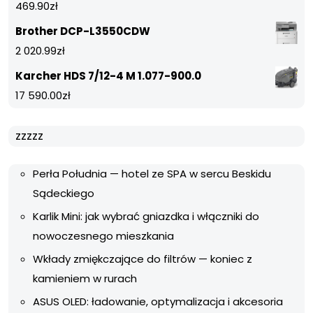
469.90
zł
Brother DCP-L3550CDW
2 020.99
zł
Karcher HDS 7/12-4 M 1.077-900.0
17 590.00
zł
zzzzz
Perła Południa — hotel ze SPA w sercu Beskidu
Sądeckiego
Karlik Mini: jak wybrać gniazdka i włączniki do
nowoczesnego mieszkania
Wkłady zmiękczające do filtrów — koniec z
kamieniem w rurach
ASUS OLED: ładowanie, optymalizacja i akcesoria