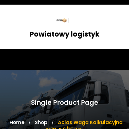
Skip
to
content
Powiatowy logistyk
Single Product Page
Home
Shop
Aclas Waga Kalkulacyjna
/
/