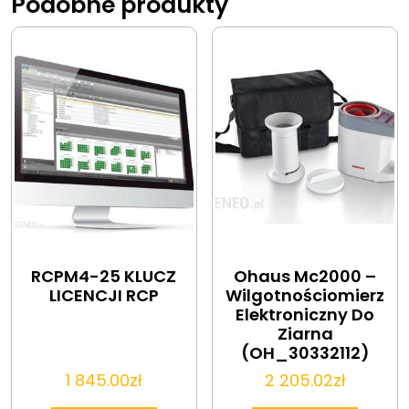
Podobne produkty
RCPM4-25 KLUCZ
Ohaus Mc2000 –
LICENCJI RCP
Wilgotnościomierz
Elektroniczny Do
Ziarna
(OH_30332112)
1 845.00
zł
2 205.02
zł