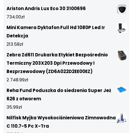
Ariston Andris Lux Eco 30 3100696
734.00
zł
Mini Kamera Dyktafon Full Hd 1080P Led Ir
Detekcja
213.58
zł
Zebra Zd611 Drukarka Etykiet Bezpośrednio
Termiczny 203X203 Dpi Przewodowy I
Bezprzewodowy (ZD6A022D2EE00EZ)
2 748.99
zł
Reha Fund Poduszka do siedzenia Super Jeż
626 z otworem
35.99
zł
Nilfisk Myjka Wysokociśnieniowa Zimnowodna
C 110.7-5 Pc X-Tra