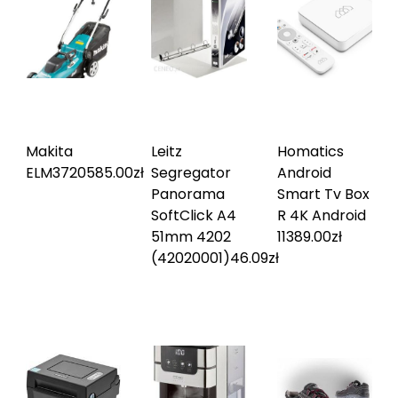
Makita
Leitz
Homatics
ELM3720
585.00
zł
Segregator
Android
Panorama
Smart Tv Box
SoftClick A4
R 4K Android
51mm 4202
11
389.00
zł
(42020001)
46.09
zł