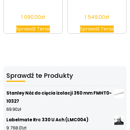
1 090.00
zł
1 549.00
zł
Sprawdź Teraz
Sprawdź Teraz
Sprawdź te Produkty
Stanley Nóż do cięcia izolacji 350 mm FMHT0-
10327
69.90
zł
Labelmate Rrc 330 U Ach (LMC004)
9 768.01
zł