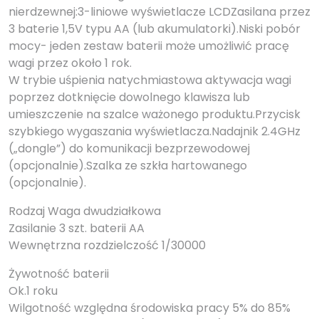
nierdzewnej:3-liniowe wyświetlacze LCDZasilana przez
3 baterie 1,5V typu AA (lub akumulatorki).Niski pobór
mocy- jeden zestaw baterii może umożliwić pracę
wagi przez około 1 rok.
W trybie uśpienia natychmiastowa aktywacja wagi
poprzez dotknięcie dowolnego klawisza lub
umieszczenie na szalce ważonego produktu.Przycisk
szybkiego wygaszania wyświetlacza.Nadajnik 2.4GHz
(„dongle”) do komunikacji bezprzewodowej
(opcjonalnie).Szalka ze szkła hartowanego
(opcjonalnie).
Rodzaj Waga dwudziałkowa
Zasilanie 3 szt. baterii AA
Wewnętrzna rozdzielczość 1/30000
Żywotność baterii
Ok.1 roku
Wilgotność względna środowiska pracy 5% do 85%