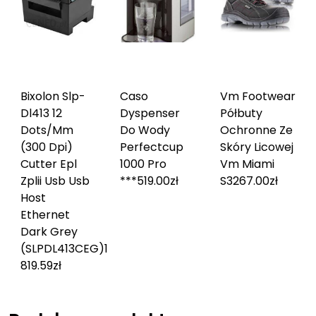
Bixolon Slp-
Caso
Vm Footwear
Dl413 12
Dyspenser
Półbuty
Dots/Mm
Do Wody
Ochronne Ze
(300 Dpi)
Perfectcup
Skóry Licowej
Cutter Epl
1000 Pro
Vm Miami
Zplii Usb Usb
***
519.00
zł
S3
267.00
zł
Host
Ethernet
Dark Grey
(SLPDL413CEG)
1
819.59
zł