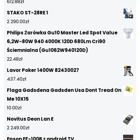
612.88
zł
STAKO ST-28RE 1
2 290.00
zł
Philips Żarówka Gu10 Master Led Spot Value
6,2W-80W 940 4000K 120D 680Lm Cri90
Ściemnialna (Gu1062W940120D)
22.48
zł
Lavor Poker 1400W 82430027
437.40
zł
Flaga Gadsdena Gadsden Usa Dont Tread On
Me 10X15
10.00
zł
Novitus Deon Lan E
2 249.00
zł
Epson EF-100B z android TV