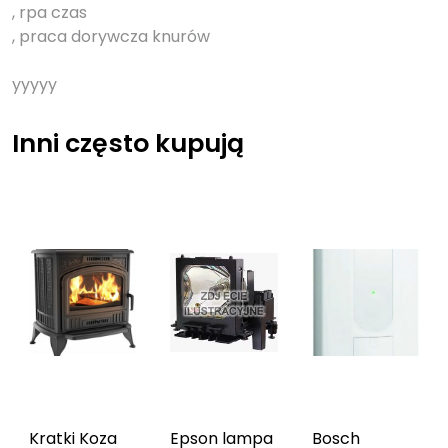
, rpa czas
, praca dorywcza knurów
yyyyy
Inni często kupują
Kratki Koza
Epson lampa
Bosch