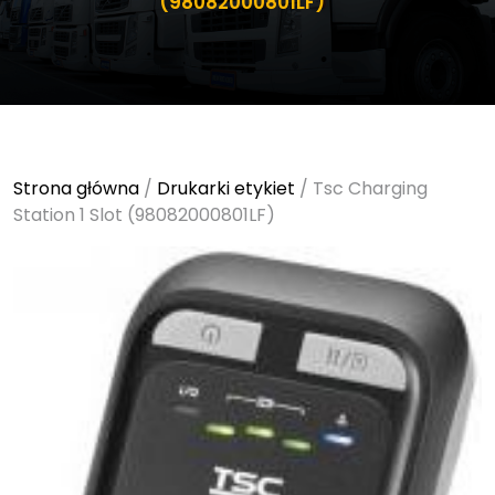
(98082000801LF)
Strona główna
/
Drukarki etykiet
/ Tsc Charging
Station 1 Slot (98082000801LF)