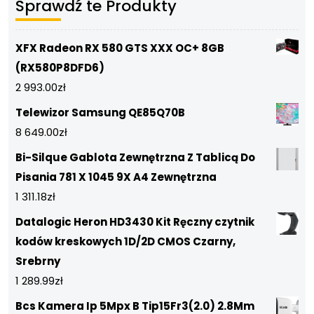
Sprawdź te Produkty
XFX Radeon RX 580 GTS XXX OC+ 8GB
(RX580P8DFD6)
2 993.00
zł
Telewizor Samsung QE85Q70B
8 649.00
zł
Bi-Silque Gablota Zewnętrzna Z Tablicą Do
Pisania 781 X 1045 9X A4 Zewnętrzna
1 311.18
zł
Datalogic Heron HD3430 Kit Ręczny czytnik
kodów kreskowych 1D/2D CMOS Czarny,
Srebrny
1 289.99
zł
Bcs Kamera Ip 5Mpx B Tip15Fr3(2.0) 2.8Mm