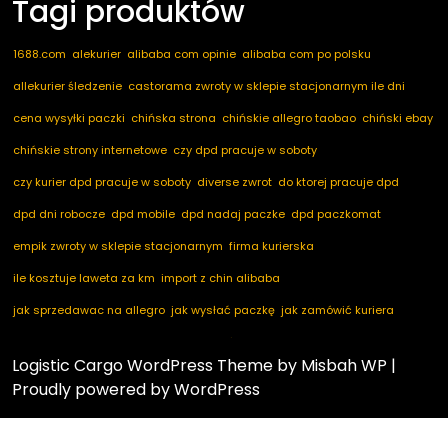
Tagi produktów
1688.com
alekurier
alibaba com opinie
alibaba com po polsku
allekurier śledzenie
castorama zwroty w sklepie stacjonarnym ile dni
cena wysyłki paczki
chińska strona
chińskie allegro taobao
chiński ebay
chińskie strony internetowe
czy dpd pracuje w soboty
czy kurier dpd pracuje w soboty
diverse zwrot
do ktorej pracuje dpd
dpd dni robocze
dpd mobile
dpd nadaj paczke
dpd paczkomat
empik zwroty w sklepie stacjonarnym
firma kurierska
ile kosztuje laweta za km
import z chin alibaba
jak sprzedawac na allegro
jak wysłać paczkę
jak zamówić kuriera
kod pocztowy niemcy
marketplace ogłoszenia
nadaj dpd
nadaj paczkę
Logistic Cargo WordPress Theme
by Misbah WP
|
nadaj paczkę dpd
notino zwroty
paczkomaty dpd
pakuten zwrot
Proudly powered by WordPress
przesyłka za pobraniem
przyczyna zwrotu towaru
taobao com po polsku
usługi logistyczne
wolczanka zwroty
w tranzycie co to znaczy