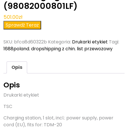
(98082000801LF)
501.00
zł
Sprawdź Teraz
SKU:
bfca8d60322b
Kategoria:
Drukarki etykiet
Tagi:
1688poland
,
dropshipping z chin
,
list przewozowy
Opis
Opis
Drukarki etykiet
TSC
Charging station, 1 slot, incl.: power supply, power
cord (EU), fits for: TDM-20