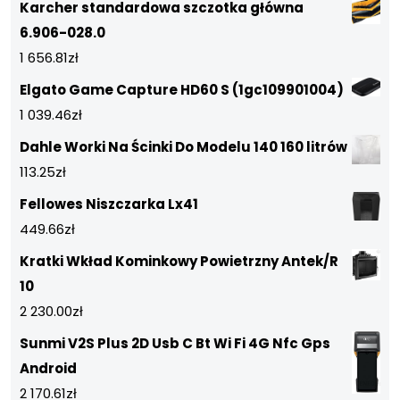
Karcher standardowa szczotka główna
6.906-028.0
1 656.81
zł
Elgato Game Capture HD60 S (1gc109901004)
1 039.46
zł
Dahle Worki Na Ścinki Do Modelu 140 160 litrów
113.25
zł
Fellowes Niszczarka Lx41
449.66
zł
Kratki Wkład Kominkowy Powietrzny Antek/R
10
2 230.00
zł
Sunmi V2S Plus 2D Usb C Bt Wi Fi 4G Nfc Gps
Android
2 170.61
zł