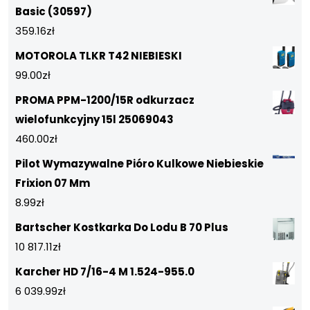
Basic (30597)
359.16
zł
MOTOROLA TLKR T42 NIEBIESKI
99.00
zł
PROMA PPM-1200/15R odkurzacz
wielofunkcyjny 15l 25069043
460.00
zł
Pilot Wymazywalne Pióro Kulkowe Niebieskie
Frixion 07 Mm
8.99
zł
Bartscher Kostkarka Do Lodu B 70 Plus
10 817.11
zł
Karcher HD 7/16-4 M 1.524-955.0
6 039.99
zł