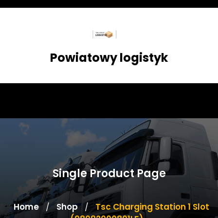
Skip
to
content
Powiatowy logistyk
Single Product Page
Home
Shop
Tsc Charging Station 1 Slot
/
/