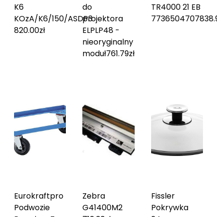
K6
do
TR4000 21 EB
KOzA/K6/150/ASDP
projektora
3
7736504707
838.
820.00
zł
ELPLP48 -
nieoryginalny
moduł
761.79
zł
Eurokraftpro
Zebra
Fissler
Podwozie
G41400M
2
Pokrywka