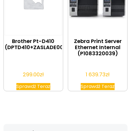
Brother Pt-D410
Zebra Print Server
(DPTD410+ZASLADE001)
Ethernet Internal
(P1083320039)
299.00
zł
1 639.73
zł
Sprawdź Teraz
Sprawdź Teraz