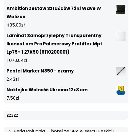
Ambition Zestaw Sztućców 72 El Wave W
Walizce
435.00
zł
Laminat Samoprzylepny Transparentny
Ikonos Lam Pro Polimerowy Profiflex Mpt
Lp75+ 1 27X50 (6110200001)
1 070.04
zł
Pentel Marker N850 - czarny
2.43
zł
Naklejka Wolność Ukraina 12x8 cm
7.50
zł
zzzzz
Perła Południa — hotel ze SPA w sercu Beskidu