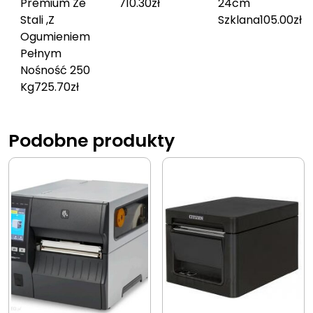
Premium Ze
710.30
zł
24cm
Stali ,Z
Szklana
105.00
zł
Ogumieniem
Pełnym
Nośność 250
Kg
725.70
zł
Podobne produkty