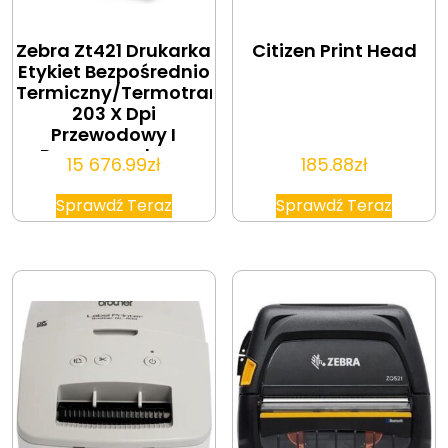
Zebra Zt421 Drukarka
Citizen Print Head
Etykiet Bezpośrednio
Termiczny/Termotransferowy
203 X Dpi
Przewodowy I
Bezprzewodowy
15 676.99
zł
185.88
zł
Sprawdź Teraz
Sprawdź Teraz