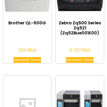
Brother QL-600G
Zebra Zq500 Series
Zq521
(Zq52Bue001E00)
334.95
zł
3 797.00
zł
Sprawdź Teraz
Sprawdź Teraz