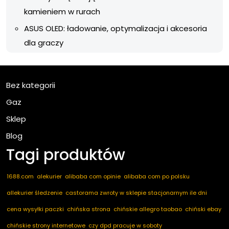
kamieniem w rurach
ASUS OLED: ładowanie, optymalizacja i akcesoria
dla graczy
Bez kategorii
Gaz
Sklep
Blog
Tagi produktów
1688.com
alekurier
alibaba com opinie
alibaba com po polsku
allekurier śledzenie
castorama zwroty w sklepie stacjonarnym ile dni
cena wysyłki paczki
chińska strona
chińskie allegro taobao
chiński ebay
chińskie strony internetowe
czy dpd pracuje w soboty