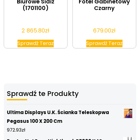
Biurowe Sidiz
Fotel Gabinetowy
(1701100)
Czarny
2 865.80
zł
679.00
zł
Sprawdź Teraz
Sprawdź Teraz
Sprawdź te Produkty
Ultima Displays U.K. Ścianka Teleskopwa
Pegasus 100 X 200 Cm
972.93
zł