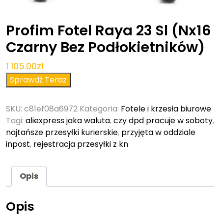
Profim Fotel Raya 23 Sl (Nx16
Czarny Bez Podłokietników)
1 105.00
zł
Sprawdź Teraz
SKU:
c81ef08a6972
Kategoria:
Fotele i krzesła biurowe
Tagi:
aliexpress jaka waluta
,
czy dpd pracuje w soboty
,
najtańsze przesyłki kurierskie
,
przyjęta w oddziale
inpost
,
rejestracja przesyłki z kn
Opis
Opis