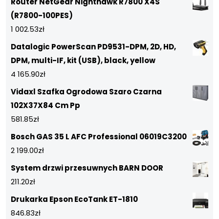
Router NetGear Nighthawk R7800 X4S
(R7800-100PES)
1 002.53
zł
Datalogic PowerScan PD9531-DPM, 2D, HD,
DPM, multi-IF, kit (USB), black, yellow
4 165.90
zł
Vidaxl Szafka Ogrodowa Szaro Czarna
102X37X84 Cm Pp
581.85
zł
Bosch GAS 35 L AFC Professional 06019C3200
2 199.00
zł
System drzwi przesuwnych BARN DOOR
211.20
zł
Drukarka Epson EcoTank ET-1810
846.83
zł