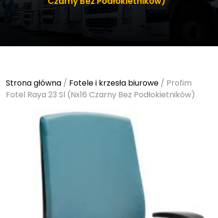
Czarny Bez Podłokietników)
Strona główna
/
Fotele i krzesła biurowe
/ Profim
Fotel Raya 23 Sl (Nx16 Czarny Bez Podłokietników)