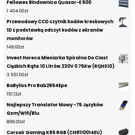
Fellowes Bindownica Quasar-E 500
1 404.00
zł
Przewodowy CCD czytnik kodów kreskowych
1D z podstawką odczyt kodów z ekranów
monitorów
149.00
zł
Invest Horeca Miesiarka Spiralna Do Ciast
Ciężkich Rqhs 10 Litrów 230V 0 75Kw (RQHS10)
3 551.00
zł
BaByliss Pro Bab2654Epe
151.12
zł
Najlepszy Translator Mowy -75 Języków
Gsm/Wifi/Blu
899.00
zł
Corsair Gaming K65 RGB (CH9110014EU)