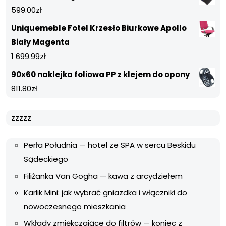
599.00
zł
Uniquemeble Fotel Krzesło Biurkowe Apollo
Biały Magenta
1 699.99
zł
90x60 naklejka foliowa PP z klejem do opony
811.80
zł
zzzzz
Perła Południa — hotel ze SPA w sercu Beskidu
Sądeckiego
Filiżanka Van Gogha — kawa z arcydziełem
Karlik Mini: jak wybrać gniazdka i włączniki do
nowoczesnego mieszkania
Wkłady zmiękczające do filtrów — koniec z