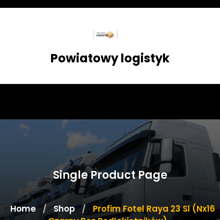
Skip
to
content
Powiatowy logistyk
Single Product Page
Home
Shop
Profim Fotel Raya 23 Sl (Nx16
/
/