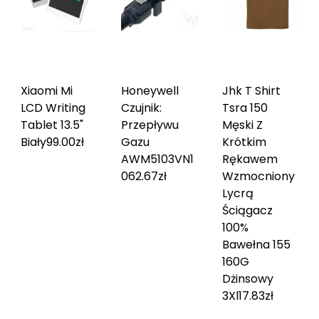
Xiaomi Mi
Honeywell
Jhk T Shirt
LCD Writing
Czujnik:
Tsra 150
Tablet 13.5"
Przepływu
Męski Z
Biały
99.00
zł
Gazu
Krótkim
AWM5103VN
1
Rękawem
062.67
zł
Wzmocniony
Lycrą
Ściągacz
100%
Bawełna 155
160G
Dżinsowy
3Xl
17.83
zł