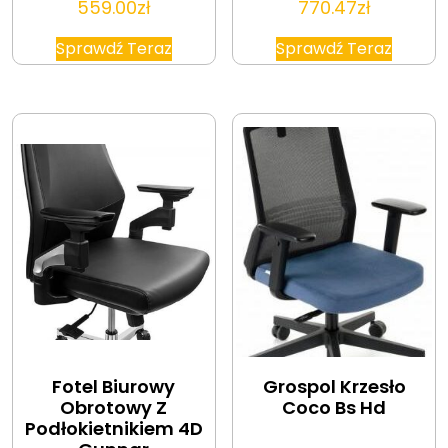
559.00
zł
770.47
zł
Sprawdź Teraz
Sprawdź Teraz
Fotel Biurowy
Grospol Krzesło
Obrotowy Z
Coco Bs Hd
Podłokietnikiem 4D