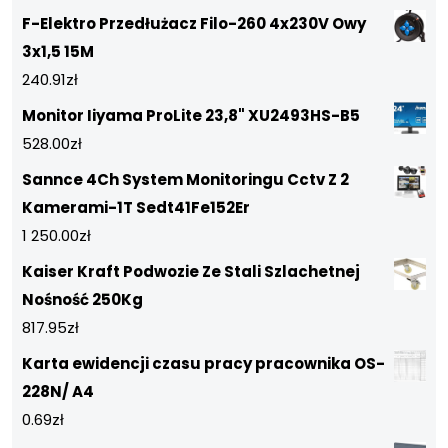
F-Elektro Przedłużacz Filo-260 4x230V Owy
3x1,5 15M
240.91
zł
Monitor Iiyama ProLite 23,8" XU2493HS-B5
528.00
zł
Sannce 4Ch System Monitoringu Cctv Z 2
Kamerami-1T Sedt41Fe152Er
1 250.00
zł
Kaiser Kraft Podwozie Ze Stali Szlachetnej
Nośność 250Kg
817.95
zł
Karta ewidencji czasu pracy pracownika OS-
228N/ A4
0.69
zł