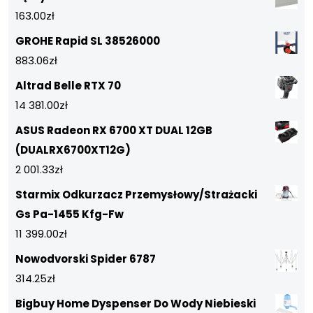
163.00
zł
GROHE Rapid SL 38526000
883.06
zł
Altrad Belle RTX 70
14 381.00
zł
ASUS Radeon RX 6700 XT DUAL 12GB
(DUALRX6700XT12G)
2 001.33
zł
Starmix Odkurzacz Przemysłowy/Strażacki
Gs Pa-1455 Kfg-Fw
11 399.00
zł
Nowodvorski Spider 6787
314.25
zł
Bigbuy Home Dyspenser Do Wody Niebieski