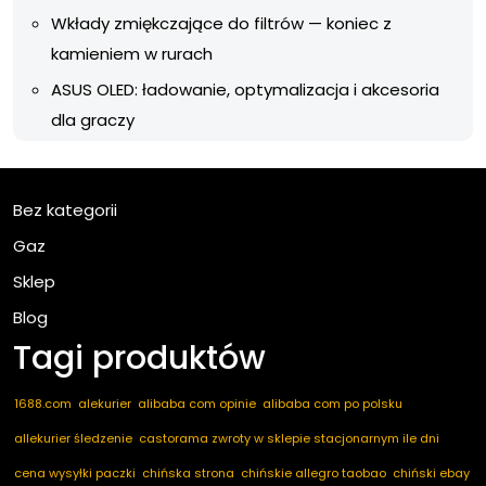
Wkłady zmiękczające do filtrów — koniec z
kamieniem w rurach
ASUS OLED: ładowanie, optymalizacja i akcesoria
dla graczy
Bez kategorii
Gaz
Sklep
Blog
Tagi produktów
1688.com
alekurier
alibaba com opinie
alibaba com po polsku
allekurier śledzenie
castorama zwroty w sklepie stacjonarnym ile dni
cena wysyłki paczki
chińska strona
chińskie allegro taobao
chiński ebay