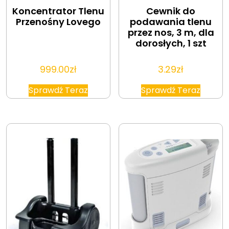
Koncentrator Tlenu
Cewnik do
Przenośny Lovego
podawania tlenu
przez nos, 3 m, dla
dorosłych, 1 szt
999.00
zł
3.29
zł
Sprawdź Teraz
Sprawdź Teraz