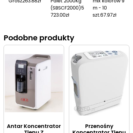
Grosz
263.88
zł
Palet 2000Kg
mix kolorów 9
(SBSCF2000)
5
m - 10
723.00
zł
szt.
67.97
zł
Podobne produkty
Antar Koncentrator
Przenośny
Tlenu Z
Koncentrator Tlenu