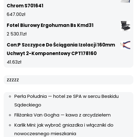
Chrom S701641
647.00
zł
Fotel Biurowy Ergohuman Bs Kmd31
2 530.11
zł
Con:P Szczypce Do Ściągania Izolacji 160mm
Uchwyt 2-Komponentowy CPT178160
41.63
zł
zzzzz
Perła Południa — hotel ze SPA w sercu Beskidu
Sądeckiego
Filiżanka Van Gogha — kawa z arcydziełem
Karlik Mini: jak wybrać gniazdka i włączniki do
nowoczesnego mieszkania