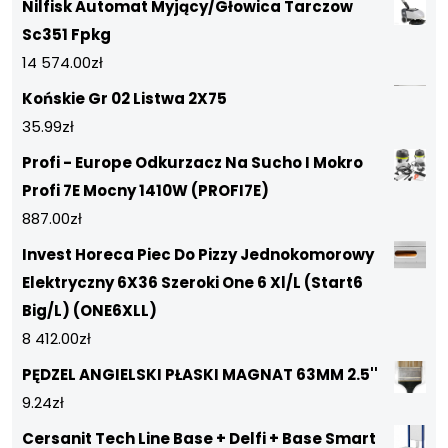
Nilfisk Automat Myjący/Głowica Tarczow
Sc351 Fpkg
14 574.00
zł
Końskie Gr 02 Listwa 2X75
35.99
zł
Profi - Europe Odkurzacz Na Sucho I Mokro
Profi 7E Mocny 1410W (PROFI7E)
887.00
zł
Invest Horeca Piec Do Pizzy Jednokomorowy
Elektryczny 6X36 Szeroki One 6 Xl/L (Start6
Big/L) (ONE6XLL)
8 412.00
zł
PĘDZEL ANGIELSKI PŁASKI MAGNAT 63MM 2.5''
9.24
zł
Cersanit Tech Line Base + Delfi + Base Smart