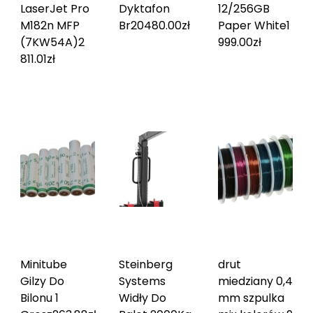
LaserJet Pro
Dyktafon
12/256GB
M182n MFP
Br20
480.00
zł
Paper White
1
(7KW54A)
2
999.00
zł
811.01
zł
Minitube
Steinberg
drut
Gilzy Do
Systems
miedziany 0,4
Bilonu 1
Widły Do
mm szpulka