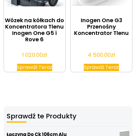
Wózek na kółkach do
Inogen One G3
Koncentratora Tlenu
Przenośny
Inogen One G5 i
Koncentrator Tlenu
Rove 6
1 020.00
zł
4 500.00
zł
Sprawdź Teraz
Sprawdź Teraz
Sprawdź te Produkty
Łączyna Do Ck 106cm Alu