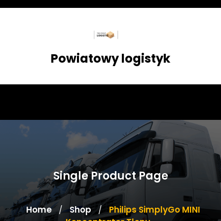
Skip
to
content
Powiatowy logistyk
Single Product Page
Home
Shop
Philips SimplyGo MINI
/
/