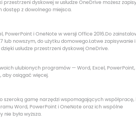
i przestrzeni dyskowej w usłudze OneDrive możesz zapi
h dostęp z dowolnego miejsca.
, PowerPoint i OneNote w wersji Office 2016.Do zainstalo
7 lub nowszym, do użytku domowego.Łatwe zapisywanie i
ęki usłudze przestrzeni dyskowej OneDrive.
 Twoich ulubionych programów — Word, Excel, PowerPoint,
 aby osiągać więcej.
ano szeroką gamę narzędzi wspomagających współpracę, 
ramu Word, PowerPoint i OneNote oraz ich wspólne
 nie była wyższa.