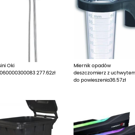
ini Oki
Miernik opadów
006000030008
3 277.62
zł
deszczomierz z uchwyte
do powieszenia
36.57
zł