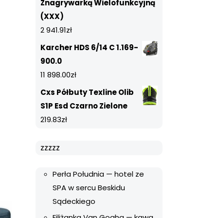
Znagrywarką Wielofunkcyjną
(XXX)
2 941.91
zł
Karcher HDS 6/14 C 1.169-
900.0
11 898.00
zł
Cxs Półbuty Texline Olib
S1P Esd Czarno Zielone
219.83
zł
zzzzz
Perła Południa — hotel ze
SPA w sercu Beskidu
Sądeckiego
Filiżanka Van Gogha — kawa