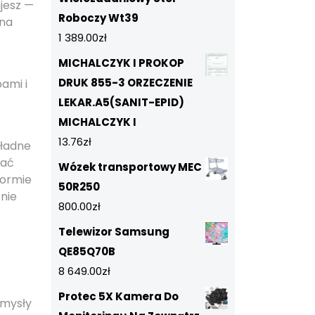
ajesz —
Roboczy Wt39
 na
1 389.00
zł
MICHALCZYK I PROKOP
DRUK 855-3 ORZECZENIE
ami i
LEKAR.A5(SANIT-EPID)
.
MICHALCZYK I
13.76
zł
kładne
wać
Wózek transportowy MEC
formie
50R250
nie
800.00
zł
Telewizor Samsung
QE85Q70B
8 649.00
zł
Protec 5X Kamera Do
omysły