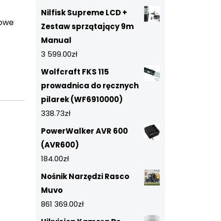
Nilfisk Supreme LCD +
rowe
Zestaw sprzątający 9m
Manual
3 599.00
zł
Wolfcraft FKS 115
prowadnica do ręcznych
pilarek (WF6910000)
338.73
zł
PowerWalker AVR 600
(AVR600)
184.00
zł
Nośnik Narzędzi Rasco
Muvo
861 369.00
zł