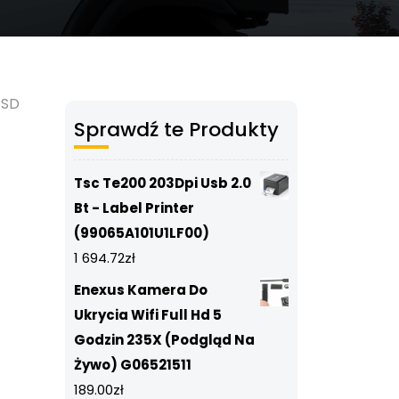
ESD
Sprawdź te Produkty
Tsc Te200 203Dpi Usb 2.0
Bt - Label Printer
(99065A101U1LF00)
1 694.72
zł
Enexus Kamera Do
Ukrycia Wifi Full Hd 5
Godzin 235X (Podgląd Na
Żywo) G06521511
189.00
zł