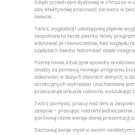
Dzięki przestrzeni dyskowej w chmurze w u
aby efektywniej pracować zarówno w biurze,
świecie.
Twórz, wygładzaj i udostępniaj pięknie w
zespołowa to teraz pestka. Nowy progra
edytować je równocześnie, bez względu na
częściach świata. Natomiast dzięki integra
Poznaj nowe, intuicyjne sposoby analizowan
analizy za pomocą nowego programu Exce
zależności w dużych zbiorach danych, a 
atrakcyjnych wykresów. Uruchamiane jed
przeszukuje arkusze robocze, wyszukując t
Twórz pomysły, pracuj nad nimi w zespole 
zespole – pracując nad nimi jednocześnie
porównuj różne wersje danej prezentacji 
Zachowuj swoje myśli w swoim osobistym cy