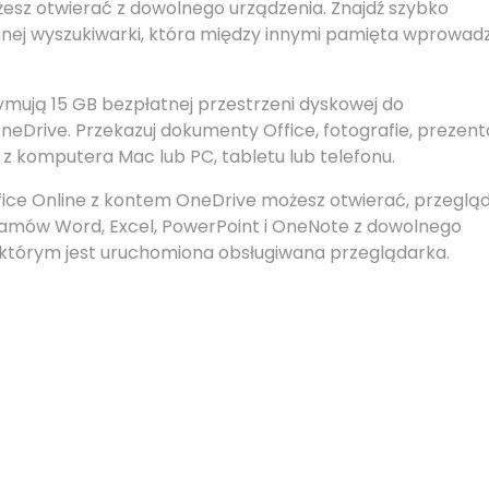
sz otwierać z dowolnego urządzenia. Znajdź szybko
nnej wyszukiwarki, która między innymi pamięta wprowad
ymują 15 GB bezpłatnej przestrzeni dyskowej do
eDrive. Przekazuj dokumenty Office, fotografie, prezenta
 z komputera Mac lub PC, tabletu lub telefonu.
ffice Online z kontem OneDrive możesz otwierać, przeglą
amów Word, Excel, PowerPoint i OneNote z dowolnego
 którym jest uruchomiona obsługiwana przeglądarka.