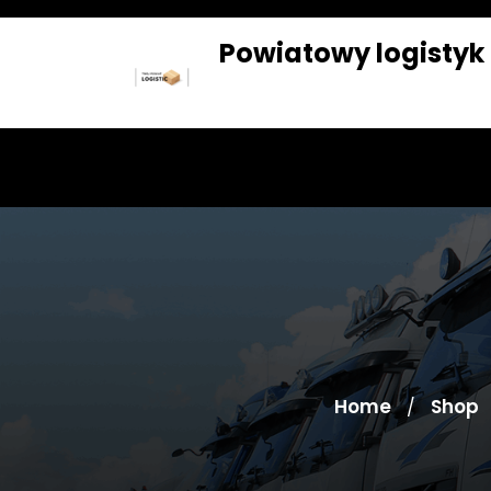
Skip
to
Powiatowy logistyk
content
SKLEP
BLOG
Home
Shop
/