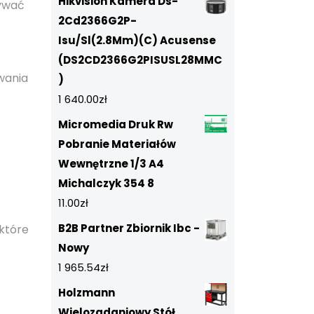
Hikvision Kamera Ds-
sywać
2Cd2366G2P-
Isu/Sl(2.8Mm)(C) Acusense
(DS2CD2366G2PISUSL28MMC
wania
)
1 640.00
zł
Micromedia Druk Rw
Pobranie Materiałów
Wewnętrzne 1/3 A4
Michalczyk 354 8
11.00
zł
B2B Partner Zbiornik Ibc -
które
Nowy
1 965.54
zł
Holzmann
Wielozadaniowy Stół