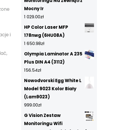
Monitoringu Na Zewnątrz
Mocny Ir
zone
1 029.00
zł
HP Color Laser MFP
cje i
178nwg (6HU08A)
1 650.98
zł
dać,
Olympia Laminator A 235
Plus DIN A4 (3112)
156.54
zł
Nowodvorski Egg White L
Model 9023 Kolor Biały
(Lam9023)
999.00
zł
G Vision Zestaw
Monitoringu Wifi