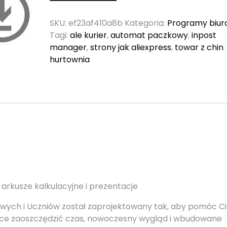
SKU:
ef23af410a8b
Kategoria:
Programy biu
Tagi:
ale kurier
,
automat paczkowy
,
inpost
manager
,
strony jak aliexpress
,
towar z chin
hurtownia
rkusze kalkulacyjne i prezentacje
wych i Uczniów został zaprojektowany tak, aby pomóc Ci
jące zaoszczędzić czas, nowoczesny wygląd i wbudowane