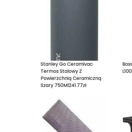
Stanley Go Ceramivac
Boss
Termos Stalowy Z
L10
Powierzchnią Ceramiczną
Szary 750Ml
241.77
zł