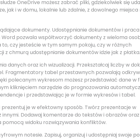
słudze OneDrive możesz zabrać pliki, gdziekolwiek się ud
 jak i w domu, lokalnie lub zdalnie, z dowolnego miejsca
yglądające dokumenty. Udostępnianie dokumentów i praca
m Word pozwala współtworzyć dokumenty z wieloma osob
 to, czy jesteście w tym samym pokoju, czy w różnych
cji z chmurą udostępnianie dokumentów idzie jak z płatka
ia danych oraz ich wizualizacji. Przekształcaj liczby w do
l. Fragmentatory tabel przestawnych pozwalają odkry
dzięki polecanym wykresom możesz przedstawiać dane w 
nym kliknięciem narzędzie do prognozowania automatycz
endencje i przedstawiając je w formie wykresów i tabel.
i prezentuj je w efektowny sposób. Twórz prezentacje w
 z innymi. Dodawaj komentarze do tekstów i obrazów oraz
za pomocą widoku rozwiązywania konfliktów.
frowym notesie. Zapisuj, organizuj i udostępniaj swoje p