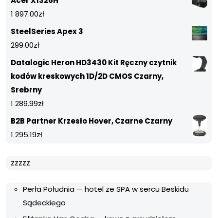
Acer X1326H
1 897.00
zł
SteelSeries Apex 3
299.00
zł
Datalogic Heron HD3430 Kit Ręczny czytnik
kodów kreskowych 1D/2D CMOS Czarny,
Srebrny
1 289.99
zł
B2B Partner Krzesło Hover, Czarne Czarny
1 295.19
zł
zzzzz
Perła Południa — hotel ze SPA w sercu Beskidu
Sądeckiego