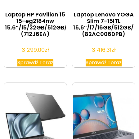
Laptop HP Pavilion 15
Laptop Lenovo YOGA
15-eg2184nw
Slim 7-15ITL
15,6″/i5/32GB/512GB/Win11
15,6″/i7/16GB/512GB/W
(712J6EA)
(82AC006DPB)
3 299.00
zł
3 416.31
zł
Sprawdź Teraz
Sprawdź Teraz