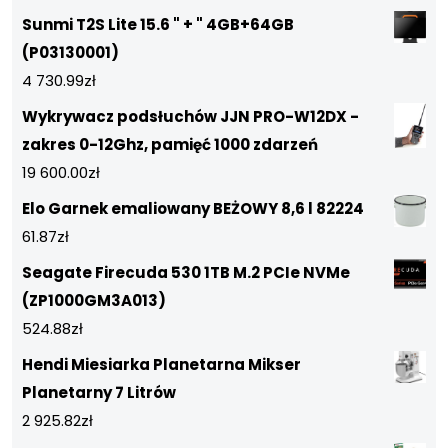
Sunmi T2S Lite 15.6 " + " 4GB+64GB
(P03130001)
4 730.99
zł
Wykrywacz podsłuchów JJN PRO-W12DX -
zakres 0-12Ghz, pamięć 1000 zdarzeń
19 600.00
zł
Elo Garnek emaliowany BEŻOWY 8,6 l 82224
61.87
zł
Seagate Firecuda 530 1TB M.2 PCIe NVMe
(ZP1000GM3A013)
524.88
zł
Hendi Miesiarka Planetarna Mikser
Planetarny 7 Litrów
2 925.82
zł