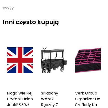
yyyyy
Inni często kupują
Flaga Wielkiej
Składany
Verk Group
Brytanii Union
Wózek
Organizer Do
Jack
53.39
zł
Ręczny Z
Szuflady Na