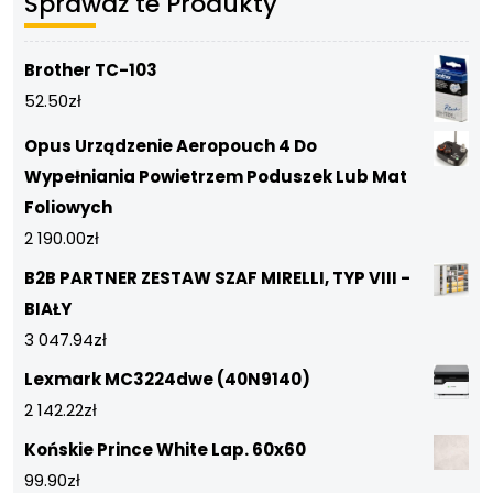
Sprawdź te Produkty
Brother TC-103
52.50
zł
Opus Urządzenie Aeropouch 4 Do
Wypełniania Powietrzem Poduszek Lub Mat
Foliowych
2 190.00
zł
B2B PARTNER ZESTAW SZAF MIRELLI, TYP VIII -
BIAŁY
3 047.94
zł
Lexmark MC3224dwe (40N9140)
2 142.22
zł
Końskie Prince White Lap. 60x60
99.90
zł