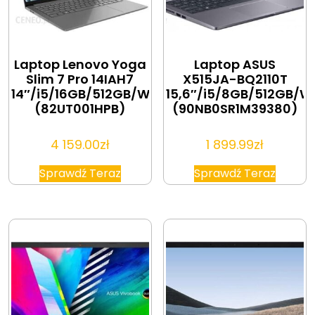
Laptop Lenovo Yoga
Laptop ASUS
Slim 7 Pro 14IAH7
X515JA-BQ2110T
14″/i5/16GB/512GB/Win11
15,6″/i5/8GB/512GB/W
(82UT001HPB)
(90NB0SR1M39380)
4 159.00
zł
1 899.99
zł
Sprawdź Teraz
Sprawdź Teraz