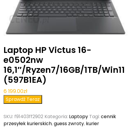
Laptop HP Victus 16-
e0502nw
16,1″/Ryzen7/16GB/1TB/Win11
(597B1EA)
6 199.00
zł
Sprawdź Teraz
SKU:
f91403ff2902
Kategoria:
Laptopy
Tagi:
cennik
przesyłek kurierskich
,
guess zwroty
,
kurier