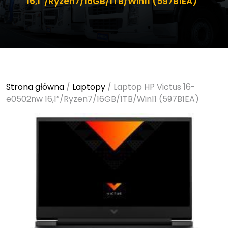
16,1″/Ryzen7/16GB/1TB/Win11 (597B1EA)
Strona główna
/
Laptopy
/ Laptop HP Victus 16-
e0502nw 16,1″/Ryzen7/16GB/1TB/Win11 (597B1EA)