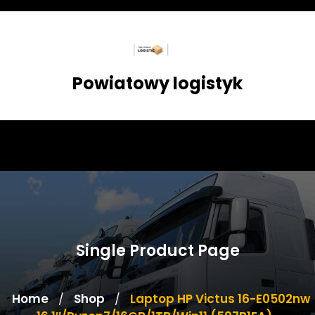
Skip
to
content
Powiatowy logistyk
Single Product Page
Home
Shop
Laptop HP Victus 16-E0502nw
/
/