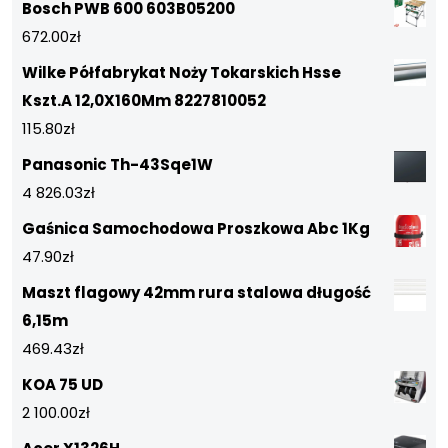
Bosch PWB 600 603B05200
672.00
zł
Wilke Półfabrykat Noży Tokarskich Hsse
Kszt.A 12,0X160Mm 8227810052
115.80
zł
Panasonic Th-43Sqe1W
4 826.03
zł
Gaśnica Samochodowa Proszkowa Abc 1Kg
47.90
zł
Maszt flagowy 42mm rura stalowa długość
6,15m
469.43
zł
KOA 75 UD
2 100.00
zł