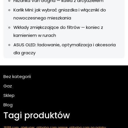
Filiżanka Van Gogha — kawa z arcydziełem
Karlik Mini: jak wybrać gniazdka i włączniki do
nowoczesnego mieszkania
Wkłady zmiękczające do filtrów — koniec z
kamieniem w rurach
ASUS OLED: ładowanie, optymalizacja i akcesoria
dla graczy
Bez kategorii
Gaz
Sklep
Blog
Tagi produktów
1688.com
alekurier
alibaba com opinie
alibaba com po polsku