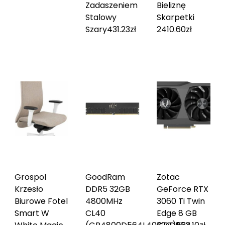
Zadaszeniem
Bieliznę
Stalowy
Skarpetki
Szary
431.23
zł
24
10.60
zł
Grospol
GoodRam
Zotac
Krzesło
DDR5 32GB
GeForce RTX
Biurowe Fotel
4800MHz
3060 Ti Twin
Smart W
CL40
Edge 8 GB