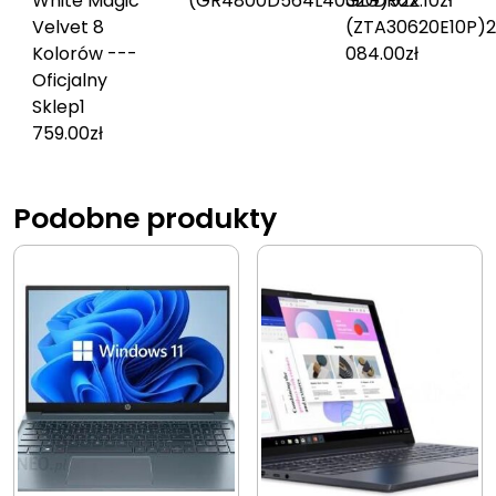
White Magic
(GR4800D564L4032G)
GDDR6X
522.10
zł
Velvet 8
(ZTA30620E10P)
2
Kolorów ---
084.00
zł
Oficjalny
Sklep
1
759.00
zł
Podobne produkty