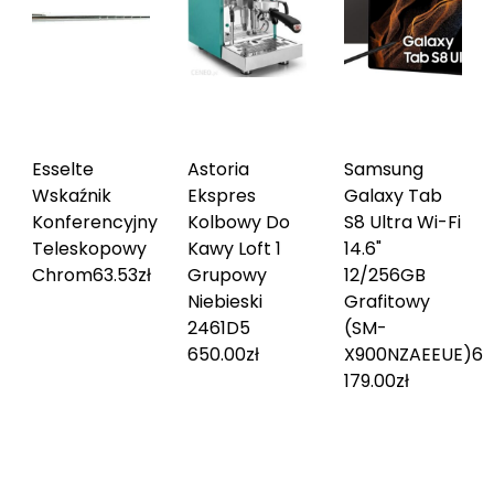
Esselte
Astoria
Samsung
Wskaźnik
Ekspres
Galaxy Tab
Konferencyjny
Kolbowy Do
S8 Ultra Wi-Fi
Teleskopowy
Kawy Loft 1
14.6"
Chrom
63.53
zł
Grupowy
12/256GB
Niebieski
Grafitowy
2461D
5
(SM-
650.00
zł
X900NZAEEUE)
6
179.00
zł