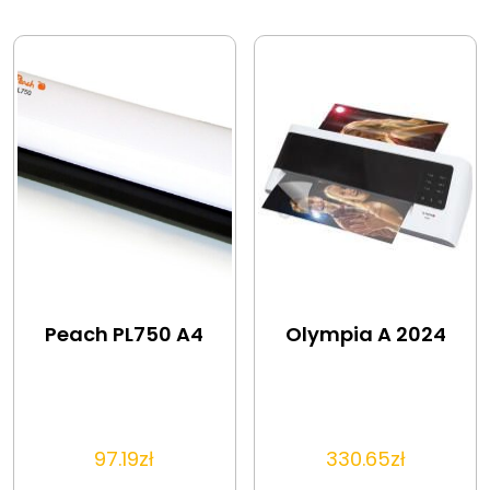
Peach PL750 A4
Olympia A 2024
97.19
zł
330.65
zł