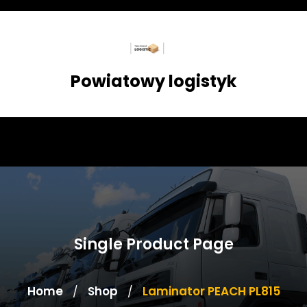
Skip
to
content
Powiatowy logistyk
Single Product Page
Home
Shop
Laminator PEACH PL815
/
/