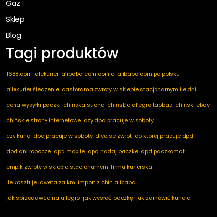
Gaz
Sklep
Blog
Tagi produktów
1688.com
alekurier
alibaba com opinie
alibaba com po polsku
allekurier śledzenie
castorama zwroty w sklepie stacjonarnym ile dni
cena wysyłki paczki
chińska strona
chińskie allegro taobao
chiński ebay
chińskie strony internetowe
czy dpd pracuje w soboty
czy kurier dpd pracuje w soboty
diverse zwrot
do ktorej pracuje dpd
dpd dni robocze
dpd mobile
dpd nadaj paczke
dpd paczkomat
empik zwroty w sklepie stacjonarnym
firma kurierska
ile kosztuje laweta za km
import z chin alibaba
jak sprzedawac na allegro
jak wysłać paczkę
jak zamówić kuriera
kod pocztowy niemcy
marketplace ogłoszenia
nadaj dpd
nadaj paczkę