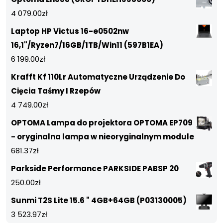
4 079.00
zł
Laptop HP Victus 16-e0502nw
16,1"/Ryzen7/16GB/1TB/Win11 (597B1EA)
6 199.00
zł
Krafft Kf 110Lr Automatyczne Urządzenie Do
Cięcia Taśmy I Rzepów
4 749.00
zł
OPTOMA Lampa do projektora OPTOMA EP709
- oryginalna lampa w nieoryginalnym module
681.37
zł
Parkside Performance PARKSIDE PABSP 20
250.00
zł
Sunmi T2S Lite 15.6 " 4GB+64GB (P03130005)
3 523.97
zł