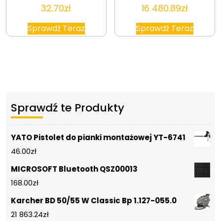
32.70
zł
16 480.89
zł
Sprawdź Teraz
Sprawdź Teraz
Sprawdź te Produkty
YATO Pistolet do pianki montażowej YT-6741
46.00
zł
MICROSOFT Bluetooth QSZ00013
168.00
zł
Karcher BD 50/55 W Classic Bp 1.127-055.0
21 863.24
zł