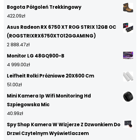
Bogota Półgoleń Trekkingowy
422.09
zł
Asus Radeon RX 6750 XT ROG STRIX 12GB OC
(ROGSTRIXRX6750XTO12GGAMING)
2 888.47
zł
Monitor LG 48GQ900-B
4 999.00
zł
Leifheit Rolki Próżniowe 20X600 Cm
51.00
zł
Mini Kamera Ip Wifi Monitoring Hd
Szpiegowska Mic
40.99
zł
Spy Shop Kamera W Wizjerze Z Dzwonkiem Do
Drzwi Czytelnym Wyświetlaczem