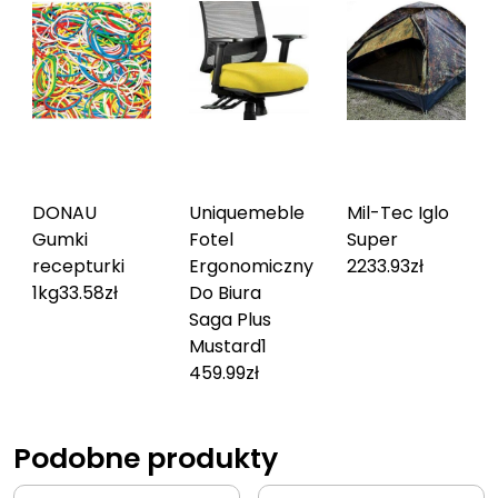
DONAU
Uniquemeble
Mil-Tec Iglo
Gumki
Fotel
Super
recepturki
Ergonomiczny
2
233.93
zł
1kg
33.58
zł
Do Biura
Saga Plus
Mustard
1
459.99
zł
Podobne produkty