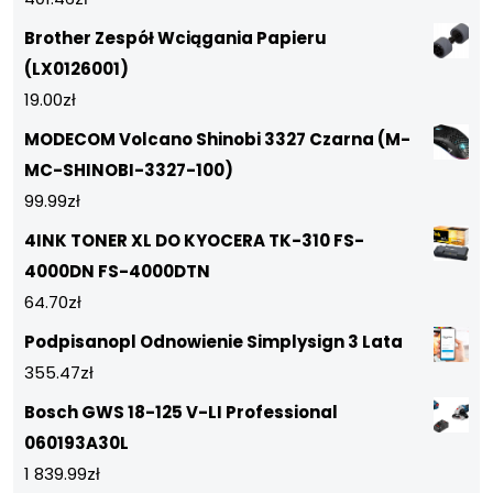
Brother Zespół Wciągania Papieru
(LX0126001)
19.00
zł
MODECOM Volcano Shinobi 3327 Czarna (M-
MC-SHINOBI-3327-100)
99.99
zł
4INK TONER XL DO KYOCERA TK-310 FS-
4000DN FS-4000DTN
64.70
zł
Podpisanopl Odnowienie Simplysign 3 Lata
355.47
zł
Bosch GWS 18-125 V-LI Professional
060193A30L
1 839.99
zł