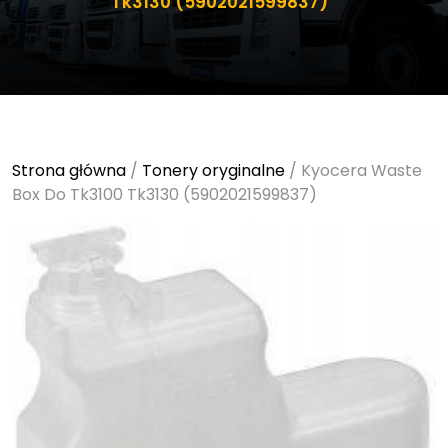
Tk3130 (5902021599837)
Strona główna
/
Tonery oryginalne
/ Kyocera Waste
Box Do Tk3100 Tk3130 (5902021599837)