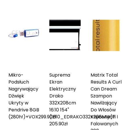
Mikro-
Suprema
Matrix Total
Podsłuch
Ekran
Results A Curl
Nagrywający
Elektryczny
Can Dream
Dźwięk
Drako
Szampon
Ukryty w
332X208cm
Nawilżający
Pendrive 8GB
16:10 154"
Do Włosów
(280h!)+VOX
299.90
(1610_EDRAKO332X208MW)
zł
Kręconych I
11
205.90
zł
Falowanych