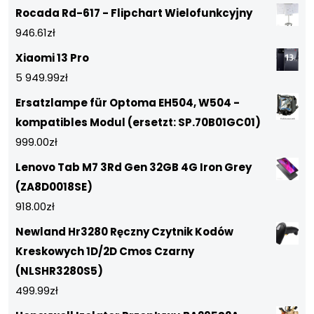
Rocada Rd-617 - Flipchart Wielofunkcyjny
946.61
zł
Xiaomi 13 Pro
5 949.99
zł
Ersatzlampe für Optoma EH504, W504 -
kompatibles Modul (ersetzt: SP.70B01GC01)
999.00
zł
Lenovo Tab M7 3Rd Gen 32GB 4G Iron Grey
(ZA8D0018SE)
918.00
zł
Newland Hr3280 Ręczny Czytnik Kodów
Kreskowych 1D/2D Cmos Czarny
(NLSHR3280S5)
499.99
zł