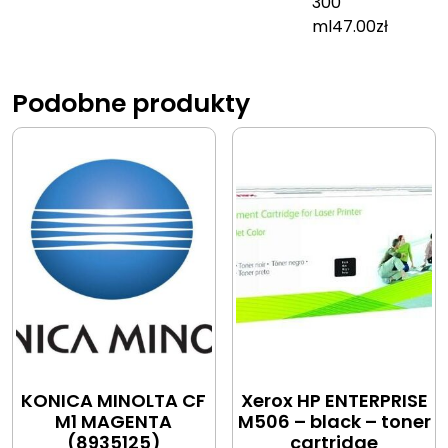
300
ml
47.00
zł
Podobne produkty
KONICA MINOLTA CF
Xerox HP ENTERPRISE
M1 MAGENTA
M506 – black – toner
(8935125)
cartridge