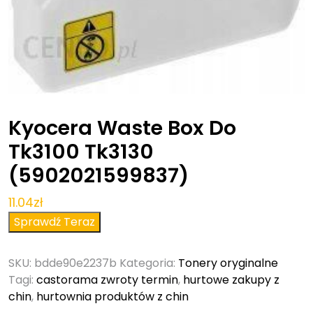
Kyocera Waste Box Do
Tk3100 Tk3130
(5902021599837)
11.04
zł
Sprawdź Teraz
SKU:
bdde90e2237b
Kategoria:
Tonery oryginalne
Tagi:
castorama zwroty termin
,
hurtowe zakupy z
chin
,
hurtownia produktów z chin