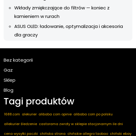
Wkłady zmiękczające do filtrów — koniec z
kamieniem w rurach
ASUS OLED: ładowanie, optymalizacja i akcesoria
dla graczy
Bez kategorii
Gaz
Sklep
Blog
Tagi produktów
1688.com
alekurier
alibaba com opinie
alibaba com po polsku
allekurier śledzenie
castorama zwroty w sklepie stacjonarnym ile dni
cena wysyłki paczki
chińska strona
chińskie allegro taobao
chiński ebay