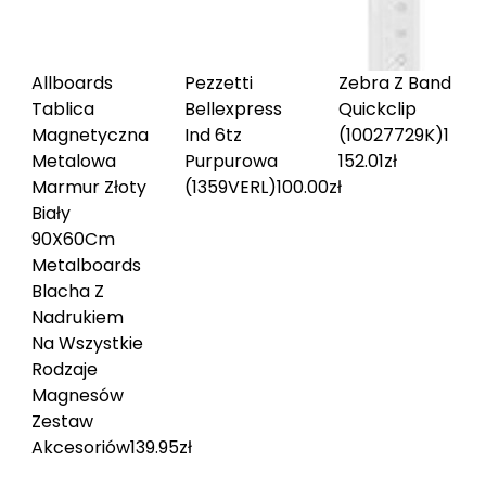
Allboards
Pezzetti
Zebra Z Band
Tablica
Bellexpress
Quickclip
Magnetyczna
Ind 6tz
(10027729K)
1
Metalowa
Purpurowa
152.01
zł
Marmur Złoty
(1359VERL)
100.00
zł
Biały
90X60Cm
Metalboards
Blacha Z
Nadrukiem
Na Wszystkie
Rodzaje
Magnesów
Zestaw
Akcesoriów
139.95
zł