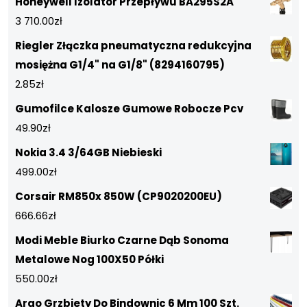
Honeywell Izolator Przepływu BA295S2A
3 710.00
zł
Riegler Złączka pneumatyczna redukcyjna
mosiężna G1/4" na G1/8" (8294160795)
2.85
zł
Gumofilce Kalosze Gumowe Robocze Pcv
49.90
zł
Nokia 3.4 3/64GB Niebieski
499.00
zł
Corsair RM850x 850W (CP9020200EU)
666.66
zł
Modi Meble Biurko Czarne Dąb Sonoma
Metalowe Nog 100X50 Półki
550.00
zł
Argo Grzbiety Do Bindownic 6 Mm 100 Szt.