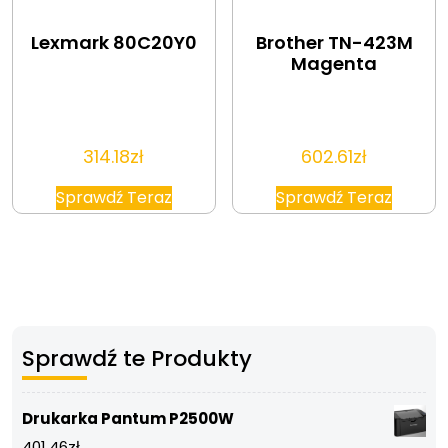
Lexmark 80C20Y0
Brother TN-423M
Magenta
314.18
zł
602.61
zł
Sprawdź Teraz
Sprawdź Teraz
Sprawdź te Produkty
Drukarka Pantum P2500W
401.46
zł