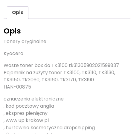
Opis
Opis
Tonery oryginalne
Kyocera
Waste toner box do TK3100 tk31305902021599837
Pojemnik na zużyty toner TK3100, TK3110, TK3130,
TK3150, TK3060, TK3160, TK3170, TK3190
HAN-00875
oznaczenia elektroniczne
, kod pocztowy anglia
, ekspres pieniężny
, www up krakow pl
, hurtownia kosmetyczna dropshipping