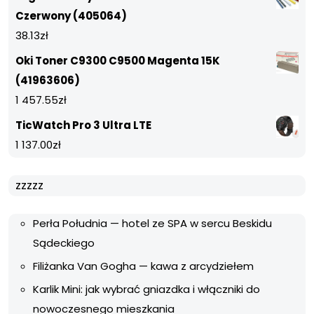
Czerwony (405064)
38.13
zł
Oki Toner C9300 C9500 Magenta 15K
(41963606)
1 457.55
zł
TicWatch Pro 3 Ultra LTE
1 137.00
zł
zzzzz
Perła Południa — hotel ze SPA w sercu Beskidu
Sądeckiego
Filiżanka Van Gogha — kawa z arcydziełem
Karlik Mini: jak wybrać gniazdka i włączniki do
nowoczesnego mieszkania