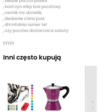
, śledzie poczta polska
, kostrzyn wlkp kod pocztowy
, cennik mc donalds
, śledzenie china post
, dhl infolinia numer tel
, czy pocztex dostarcza w soboty
yyyyy
Inni często kupują