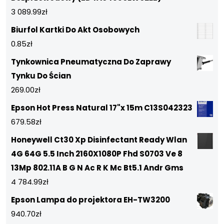
3 089.99
zł
Biurfol Kartki Do Akt Osobowych
0.85
zł
Tynkownica Pneumatyczna Do Zaprawy
Tynku Do Ścian
269.00
zł
Epson Hot Press Natural 17"x 15m C13S042323
679.58
zł
Honeywell Ct30 Xp Disinfectant Ready Wlan
4G 64G 5.5 Inch 2160X1080P Fhd S0703 Ve 8
13Mp 802.11A B G N Ac R K Mc Bt5.1 Andr Gms
4 784.99
zł
Epson Lampa do projektora EH-TW3200
940.70
zł