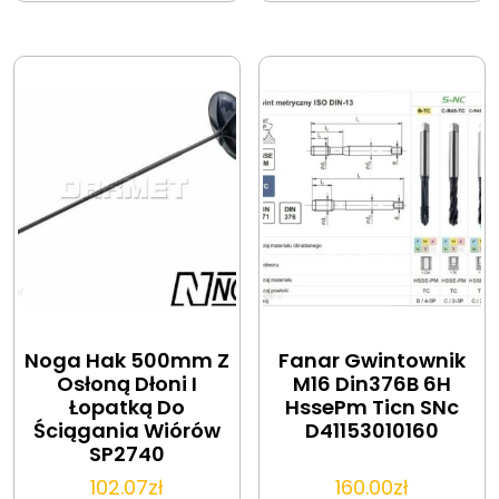
Noga Hak 500mm Z
Fanar Gwintownik
Osłoną Dłoni I
M16 Din376B 6H
Łopatką Do
HssePm Ticn SNc
Ściągania Wiórów
D41153010160
SP2740
102.07
zł
160.00
zł