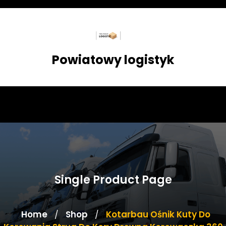
Skip
to
content
Powiatowy logistyk
Single Product Page
Home
Shop
Kotarbau Ośnik Kuty Do
/
/