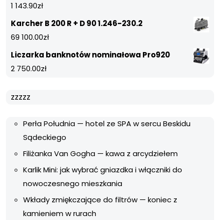
1 143.90
zł
Karcher B 200 R + D 90 1.246-230.2
69 100.00
zł
Liczarka banknotów nominałowa Pro920
2 750.00
zł
zzzzz
Perła Południa — hotel ze SPA w sercu Beskidu
Sądeckiego
Filiżanka Van Gogha — kawa z arcydziełem
Karlik Mini: jak wybrać gniazdka i włączniki do
nowoczesnego mieszkania
Wkłady zmiękczające do filtrów — koniec z
kamieniem w rurach