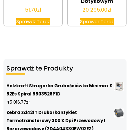
Dotykowym
51.70
zł
20 295.00
zł
Sprawdź Teraz
Sprawdź Teraz
Sprawdź te Produkty
Holzkraft Strugarka Grubościówka Minimax S
52Es Spiral 5503526P1D
45 016.77
zł
Zebra Zd421T Drukarka Etykiet
Termotransferowy 300 X Dpi Przewodowy I
Bezprzewodowy (ZD4A04330EW02EZ)