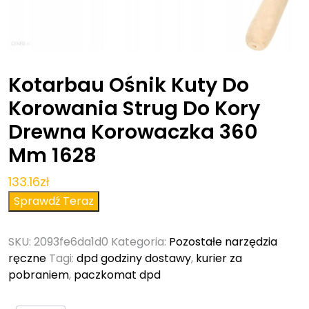
Kotarbau Ośnik Kuty Do
Korowania Strug Do Kory
Drewna Korowaczka 360
Mm 1628
133.16
zł
Sprawdź Teraz
SKU:
2093fe6da1d0
Kategoria:
Pozostałe narzędzia
ręczne
Tagi:
dpd godziny dostawy
,
kurier za
pobraniem
,
paczkomat dpd