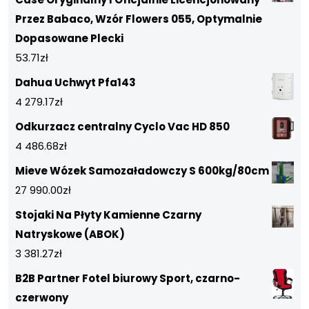
Przez Babaco, Wzór Flowers 055, Optymalnie
Dopasowane Plecki
53.71
zł
Dahua Uchwyt Pfa143
4 279.17
zł
Odkurzacz centralny Cyclo Vac HD 850
4 486.68
zł
Mieve Wózek Samozaładowczy S 600kg/80cm
27 990.00
zł
Stojaki Na Płyty Kamienne Czarny
Natryskowe (ABOK)
3 381.27
zł
B2B Partner Fotel biurowy Sport, czarno-
czerwony