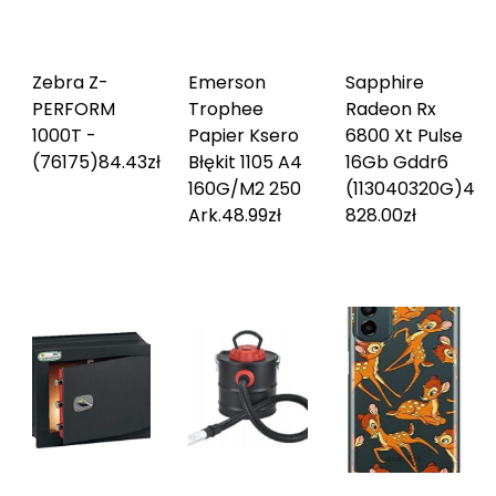
Zebra Z-
Emerson
Sapphire
PERFORM
Trophee
Radeon Rx
1000T -
Papier Ksero
6800 Xt Pulse
(76175)
84.43
zł
Błękit 1105 A4
16Gb Gddr6
160G/M2 250
(113040320G)
4
Ark.
48.99
zł
828.00
zł