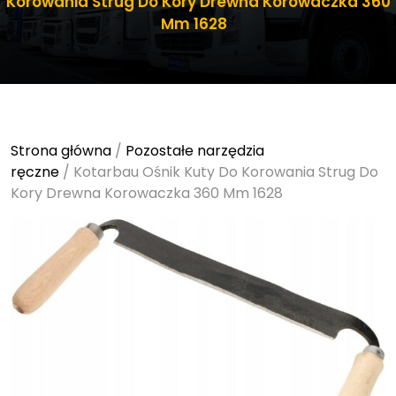
Korowania Strug Do Kory Drewna Korowaczka 360
Mm 1628
Strona główna
/
Pozostałe narzędzia
ręczne
/ Kotarbau Ośnik Kuty Do Korowania Strug Do
Kory Drewna Korowaczka 360 Mm 1628