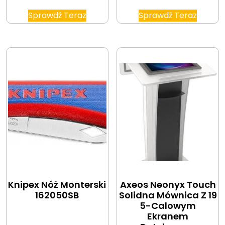
Sprawdź Teraz
Sprawdź Teraz
Knipex Nóż Monterski
Axeos Neonyx Touch
162050SB
Solidna Mównica Z 19
5-Calowym
Ekranem