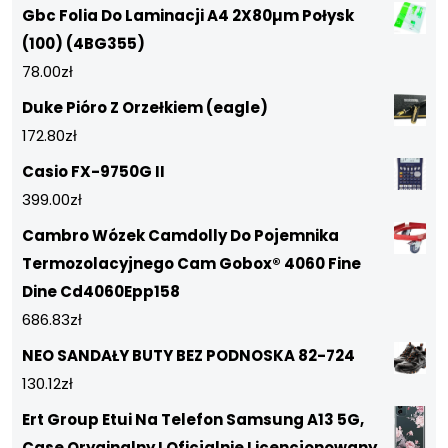
Gbc Folia Do Laminacji A4 2X80µm Połysk
(100) (4BG355)
78.00
zł
Duke Pióro Z Orzełkiem (eagle)
172.80
zł
Casio FX-9750G II
399.00
zł
Cambro Wózek Camdolly Do Pojemnika
Termozolacyjnego Cam Gobox® 4060 Fine
Dine Cd4060Epp158
686.83
zł
NEO SANDAŁY BUTY BEZ PODNOSKA 82-724
130.12
zł
Ert Group Etui Na Telefon Samsung A13 5G,
Case Oryginalny I Oficjalnie Licencjonowany