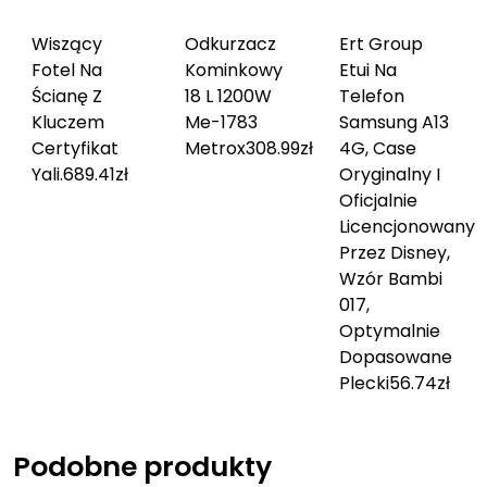
Wiszący
Odkurzacz
Ert Group
Fotel Na
Kominkowy
Etui Na
Ścianę Z
18 L 1200W
Telefon
Kluczem
Me-1783
Samsung A13
Certyfikat
Metrox
308.99
zł
4G, Case
Yali.
689.41
zł
Oryginalny I
Oficjalnie
Licencjonowany
Przez Disney,
Wzór Bambi
017,
Optymalnie
Dopasowane
Plecki
56.74
zł
Podobne produkty